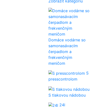
Zobraziť kategóriu
Domáce vodárne so
samonasávacím
čerpadlom a
frekvenčným
meničom
S
presscontrolom
S tlakovou nádobou
24l