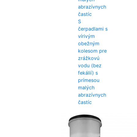
S
čerpadlami s
vírivým
obežným
kolesom pre
zrážkovú
vodu (bez
fekálií) s
prímesou
malých
abrazívnych
častíc