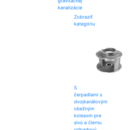
gravitačnej
kanalizácie
Zobraziť
kategóriu
S
čerpadlami s
dvojkanálovým
obežným
kolesom pre
sivú a čiernu
odpadovú