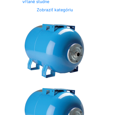
vŕtané studne
Zobraziť kategóriu