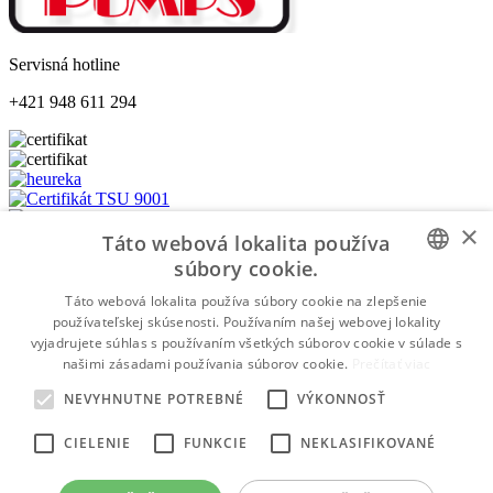
Servisná hotline
+421 948 611 294
×
Táto webová lokalita používa
súbory cookie.
Platba na dobierku
SLOVAK
Táto webová lokalita používa súbory cookie na zlepšenie
Platba bankovým prevodom
používateľskej skúsenosti. Používaním našej webovej lokality
SLOVAK
vyjadrujete súhlas s používaním všetkých súborov cookie v súlade s
Platba kartou
našimi zásadami používania súborov cookie.
Prečítať viac
WWW.PUMPS.SK
©2026 Všetky práva vyhradené | Made by
NEVYHNUTNE POTREBNÉ
VÝKONNOSŤ
moderny-eshop.sk
CIELENIE
FUNKCIE
NEKLASIFIKOVANÉ