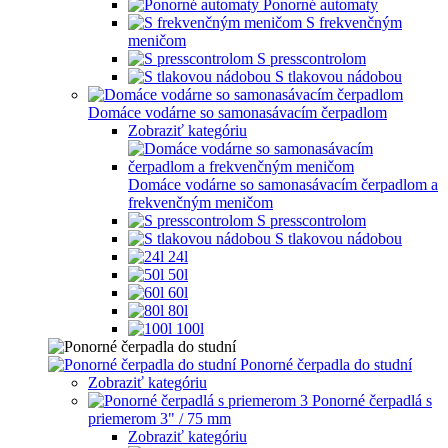
Ponorné automaty
S frekvenčným
meničom
S presscontrolom
S tlakovou nádobou
Domáce vodárne so samonasávacím čerpadlom
Zobraziť kategóriu
Domáce vodárne so samonasávacím čerpadlom a
frekvenčným meničom
S presscontrolom
S tlakovou nádobou
24l
50l
60l
80l
100l
Ponorné čerpadla do studní
Zobraziť kategóriu
Ponorné čerpadlá s
priemerom 3" / 75 mm
Zobraziť kategóriu