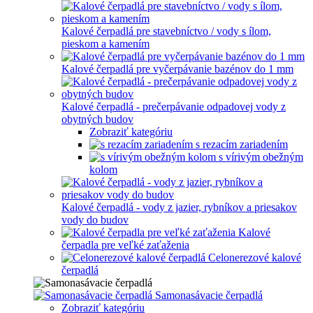
Kalové čerpadlá pre stavebníctvo / vody s ílom,
pieskom a kamením
Kalové čerpadlá pre vyčerpávanie bazénov do 1 mm
Kalové čerpadlá - prečerpávanie odpadovej vody z
obytných budov
Zobraziť kategóriu
s rezacím zariadením
s vírivým obežným
kolom
Kalové čerpadlá - vody z jazier, rybníkov a priesakov
vody do budov
Kalové
čerpadla pre veľké zaťaženia
Celonerezové kalové
čerpadlá
Samonasávacie čerpadlá
Zobraziť kategóriu