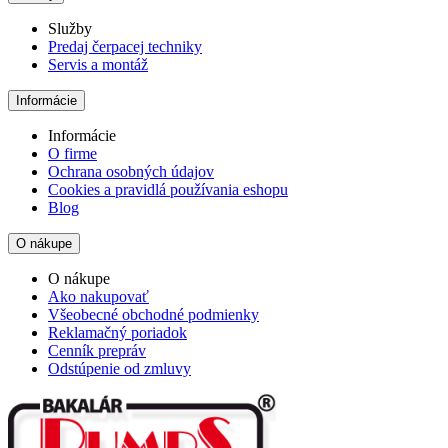
Služby
Predaj čerpacej techniky
Servis a montáž
Informácie
Informácie
O firme
Ochrana osobných údajov
Cookies a pravidlá používania eshopu
Blog
O nákupe
O nákupe
Ako nakupovať
Všeobecné obchodné podmienky
Reklamačný poriadok
Cenník prepráv
Odstúpenie od zmluvy