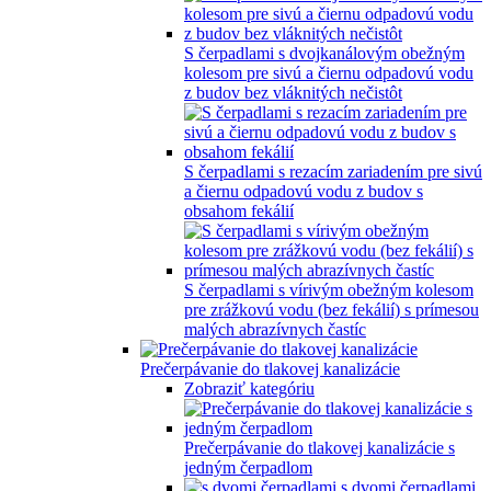
S čerpadlami s dvojkanálovým obežným
kolesom pre sivú a čiernu odpadovú vodu
z budov bez vláknitých nečistôt
S čerpadlami s rezacím zariadením pre sivú
a čiernu odpadovú vodu z budov s
obsahom fekálií
S čerpadlami s vírivým obežným kolesom
pre zrážkovú vodu (bez fekálií) s prímesou
malých abrazívnych častíc
Prečerpávanie do tlakovej kanalizácie
Zobraziť kategóriu
Prečerpávanie do tlakovej kanalizácie s
jedným čerpadlom
s dvomi čerpadlami