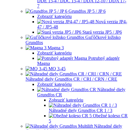
DDE 15-4 / DDC 15-4 / DDA 12-10 / DDA 17-
7
Grundfos JP 5 / JP 6
Zobraziť kategóriu
Nová verzia JP4-
47 / JP5-48
Stará verzia JP5 / JP6
Guľôčkové ložisko
Grundfos
Magna 3
Zobraziť kategóriu
Potrubný adaptér
Magna
MQ 3-45
Náhradné diely Grundfos CR / CRI / CRN / CRE
Zobraziť kategóriu
Náhradné diely
Grundfos CR
Zobraziť kategóriu
Náhradné diely Grundfos CR 1 / 3
Obežné koleso CR
5
Náhradné diely