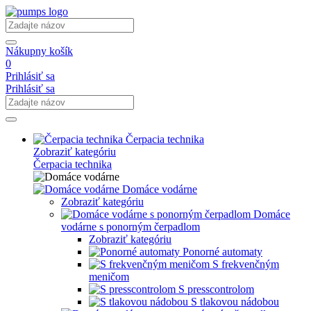
Nákupny košík
0
Prihlásiť sa
Prihlásiť sa
Čerpacia technika
Zobraziť kategóriu
Čerpacia technika
Domáce vodárne
Zobraziť kategóriu
Domáce
vodárne s ponorným čerpadlom
Zobraziť kategóriu
Ponorné automaty
S frekvenčným
meničom
S presscontrolom
S tlakovou nádobou