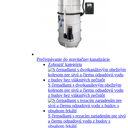
Prečerpávanie do gravitačnej kanalizácie
Zobraziť kategóriu
S čerpadlami s dvojkanálovým obežným
kolesom pre sivú a čiernu odpadovú vodu
z budov bez vláknitých nečistôt
S čerpadlami s rezacím zariadením pre sivú
a čiernu odpadovú vodu z budov s
obsahom fekálií