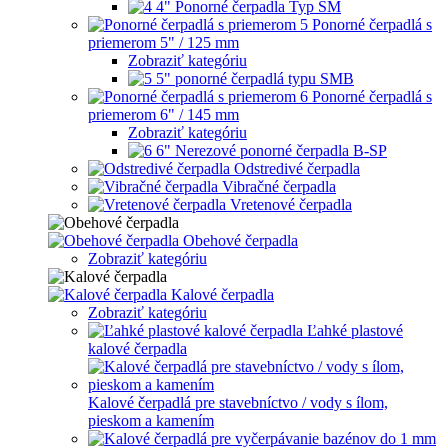
4" Ponorné čerpadla Typ SM
Ponorné čerpadlá s
priemerom 5" / 125 mm
Zobraziť kategóriu
5" ponorné čerpadlá typu SMB
Ponorné čerpadlá s
priemerom 6" / 145 mm
Zobraziť kategóriu
6" Nerezové ponorné čerpadla B-SP
Odstredivé čerpadla
Vibračné čerpadla
Vretenové čerpadla
Obehové čerpadla
Zobraziť kategóriu
Kalové čerpadla
Zobraziť kategóriu
Ľahké plastové
kalové čerpadla
Kalové čerpadlá pre stavebníctvo / vody s ílom,
pieskom a kamením