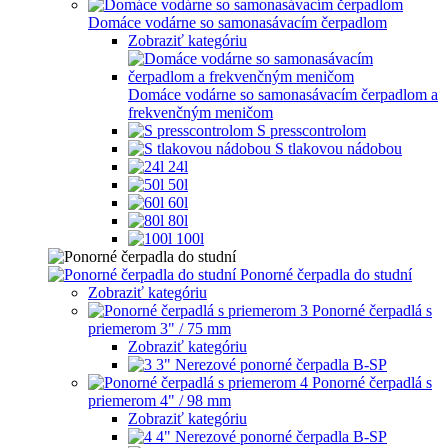
Domáce vodárne so samonasávacím čerpadlom
Zobraziť kategóriu
Domáce vodárne so samonasávacím čerpadlom a
frekvenčným meničom
S presscontrolom
S tlakovou nádobou
24l
50l
60l
80l
100l
Ponorné čerpadla do studní
Zobraziť kategóriu
Ponorné čerpadlá s
priemerom 3" / 75 mm
Zobraziť kategóriu
3" Nerezové ponorné čerpadla B-SP
Ponorné čerpadlá s
priemerom 4" / 98 mm
Zobraziť kategóriu
4" Nerezové ponorné čerpadla B-SP