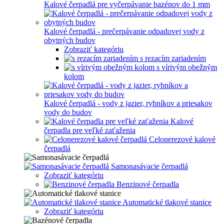
Kalové čerpadlá pre vyčerpávanie bazénov do 1 mm
Kalové čerpadlá - prečerpávanie odpadovej vody z
obytných budov
Zobraziť kategóriu
s rezacím zariadením
s vírivým obežným
kolom
Kalové čerpadlá - vody z jazier, rybníkov a priesakov
vody do budov
Kalové
čerpadla pre veľké zaťaženia
Celonerezové kalové
čerpadlá
Samonasávacie čerpadlá
Zobraziť kategóriu
Benzinové čerpadla
Automatické tlakové stanice
Zobraziť kategóriu