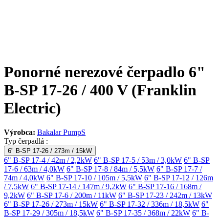
Ponorné nerezové čerpadlo 6"
B-SP 17-26 / 400 V (Franklin
Electric)
Výrobca:
Bakalar PumpS
Typ čerpadlá :
6" B-SP 17-26 / 273m / 15kW
6" B-SP 17-4 / 42m / 2,2kW
6" B-SP 17-5 / 53m / 3,0kW
6" B-SP
17-6 / 63m / 4,0kW
6" B-SP 17-8 / 84m / 5,5kW
6" B-SP 17-7 /
74m / 4,0kW
6" B-SP 17-10 / 105m / 5,5kW
6" B-SP 17-12 / 126m
/ 7,5kW
6" B-SP 17-14 / 147m / 9,2kW
6" B-SP 17-16 / 168m /
9,2kW
6" B-SP 17-6 / 200m / 11kW
6" B-SP 17-23 / 242m / 13kW
6" B-SP 17-26 / 273m / 15kW
6" B-SP 17-32 / 336m / 18,5kW
6"
B-SP 17-29 / 305m / 18,5kW
6" B-SP 17-35 / 368m / 22kW
6" B-