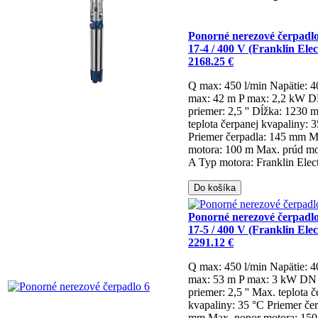
Ponorné nerezové čerpadl
17-4 / 400 V (Franklin Elec
2168.25 €
Q max: 450 l/min
Napätie: 
max: 42 m
P max: 2,2 kW
DN
priemer: 2,5 ''
Dĺžka: 1230
teplota čerpanej kvapaliny: 
Priemer čerpadla: 145 mm
M
motora: 100 m
Max. prúd mo
A
Typ motora: Franklin Elect
Do košíka
Ponorné nerezové čerpadl
17-5 / 400 V (Franklin Elec
2291.12 €
Q max: 450 l/min
Napätie: 
max: 53 m
P max: 3 kW
DN 
priemer: 2,5 ''
Max. teplota č
kvapaliny: 35 °C
Priemer če
mm
Max. ponor motora: 15