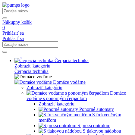
Nákupny košík
0
Prihlásiť sa
Prihlásiť sa
Čerpacia technika
Zobraziť kategóriu
Čerpacia technika
Domáce vodárne
Zobraziť kategóriu
Domáce
vodárne s ponorným čerpadlom
Zobraziť kategóriu
Ponorné automaty
S frekvenčným
meničom
S presscontrolom
S tlakovou nádobou