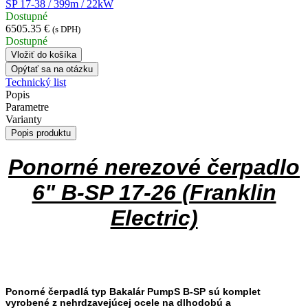
SP 17-38 / 399m / 22kW
Dostupné
6505.35 €
(s DPH)
Dostupné
Vložiť do košíka
Opýtať sa na otázku
Technický list
Popis
Parametre
Varianty
Popis produktu
Ponorné nerezové čerpadlo
6" B-SP 17-26
(Franklin
Electric)
Ponorné čerpadlá typ Bakalár PumpS B-SP sú komplet
vyrobené z nehrdzavejúcej ocele na dlhodobú a