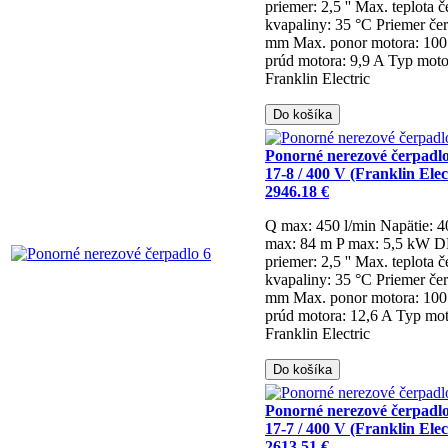
priemer: 2,5 ''
Max. teplota č
kvapaliny: 35 °C
Priemer če
mm
Max. ponor motora: 10
prúd motora: 9,9 A
Typ moto
Franklin Electric
Do košíka
Ponorné nerezové čerpadl
17-8 / 400 V (Franklin Elec
2946.18 €
Q max: 450 l/min
Napätie: 
max: 84 m
P max: 5,5 kW
DN
priemer: 2,5 ''
Max. teplota č
kvapaliny: 35 °C
Priemer če
mm
Max. ponor motora: 10
prúd motora: 12,6 A
Typ mot
Franklin Electric
Do košíka
Ponorné nerezové čerpadl
17-7 / 400 V (Franklin Elec
2613.51 €