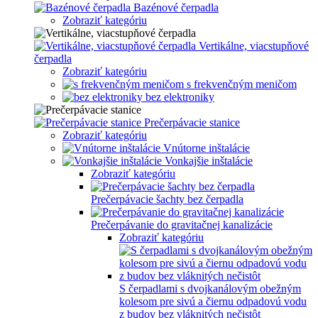
Bazénové čerpadla
Zobraziť kategóriu
Vertikálne, viacstupňové
čerpadla
Zobraziť kategóriu
s frekvenčným meničom
bez elektroniky
Prečerpávacie stanice
Zobraziť kategóriu
Vnútorne inštalácie
Vonkajšie inštalácie
Zobraziť kategóriu
Prečerpávacie šachty bez čerpadla
Prečerpávanie do gravitačnej kanalizácie
Zobraziť kategóriu
S čerpadlami s dvojkanálovým obežným
kolesom pre sivú a čiernu odpadovú vodu
z budov bez vláknitých nečistôt