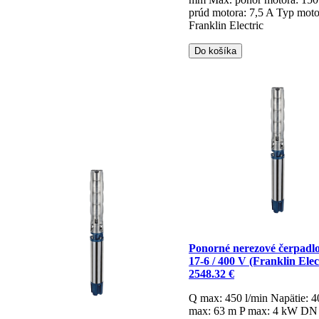
prúd motora: 7,5 A
Typ moto
Franklin Electric
Do košíka
Ponorné nerezové čerpadl
17-6 / 400 V (Franklin Elec
2548.32 €
Q max: 450 l/min
Napätie: 
max: 63 m
P max: 4 kW
DN 