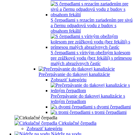
S čerpadlami s rezacím zariadením pre sivú
a čiernu odpadovú vodu z budov s
obsahom fekálií
S čerpadlami s vírivým obežným kolesom
pre zrážkovú vodu (bez fekálií) s prímesou
malých abrazívnych častíc
Prečerpávanie do tlakovej kanalizácie
Zobraziť kategóriu
Prečerpávanie do tlakovej kanalizácie s
jedným čerpadlom
s dvomi čerpadlami
s tromi čerpadlami
Cirkulačné čerpadla
Zobraziť kategóriu
Nádrže na vodu