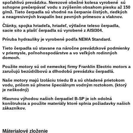
spoľahlivú prevádzku. Nerezové obežné kolesa vyrobené sú
schopne prečerpávať vodu s zvýšením obsahom piesku až 150
g/m3. Tieto čerpadla sú vhodné na čerpanie čistých, riedkých
a neagresivných kvapalín bez pevných prímesov a vlaknov.
Články,
spojka hriadeľa, hriadeľ, výtlačne teleso čerpadla,
sacie sito a plašť čerpadla sú vyrobené z AISI304.
Príruba hydrauliky je vyrobené podľa NEMA Standard.
Tieto čerpadla sú stavane na náročne prevádzkové podmienky
v priemysle, poľnohospodárstve a vo veľkých rodinných
domoch.
Použite motory sú od nemeckej firmy Franklin Electric motors a
zaručujú bezúdržbovú a dlhodobú prevádzku čerpadlá.
Naše motory majú Izoláciu triedu B a sú chladené prietokom
vodu, pričom sú plnene špeciálnym vodným roztokom. (ktorý
je neškodný)
Hlavnou výhodou našich čerpadiel B-SP je ich odolná
konštrukcia a použite materiály ktoré splnia požiadavky našich
zákazníkov.
Máterialové zloženie