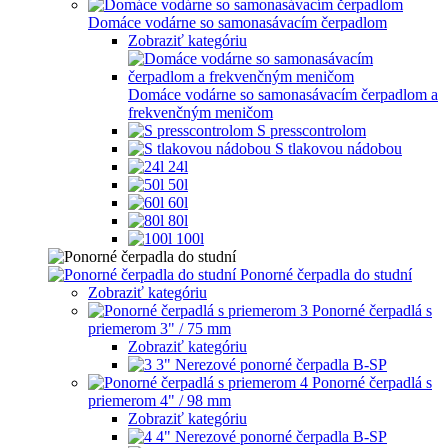
Domáce vodárne so samonasávacím čerpadlom
Zobraziť kategóriu
Domáce vodárne so samonasávacím čerpadlom a
frekvenčným meničom
S presscontrolom
S tlakovou nádobou
24l
50l
60l
80l
100l
Ponorné čerpadla do studní
Zobraziť kategóriu
Ponorné čerpadlá s
priemerom 3" / 75 mm
Zobraziť kategóriu
3" Nerezové ponorné čerpadla B-SP
Ponorné čerpadlá s
priemerom 4" / 98 mm
Zobraziť kategóriu
4" Nerezové ponorné čerpadla B-SP