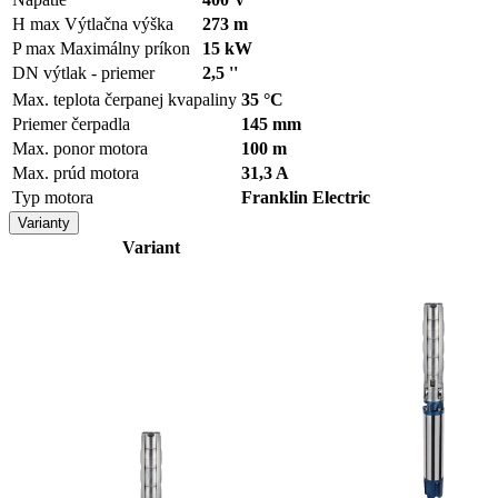
H max
Výtlačna výška
273 m
P max
Maximálny príkon
15 kW
DN výtlak - priemer
2,5 ''
Max. teplota čerpanej kvapaliny
35 °C
Priemer čerpadla
145 mm
Max. ponor motora
100 m
Max. prúd motora
31,3 A
Typ motora
Franklin Electric
Varianty
Variant