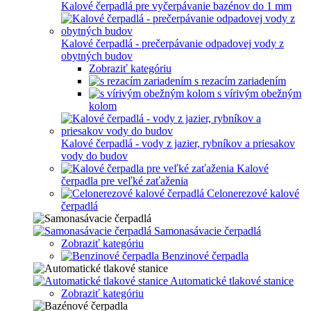
Kalové čerpadlá pre vyčerpávanie bazénov do 1 mm
Kalové čerpadlá - prečerpávanie odpadovej vody z
obytných budov
Zobraziť kategóriu
s rezacím zariadením
s vírivým obežným
kolom
Kalové čerpadlá - vody z jazier, rybníkov a priesakov
vody do budov
Kalové
čerpadla pre veľké zaťaženia
Celonerezové kalové
čerpadlá
Samonasávacie čerpadlá
Zobraziť kategóriu
Benzinové čerpadla
Automatické tlakové stanice
Zobraziť kategóriu