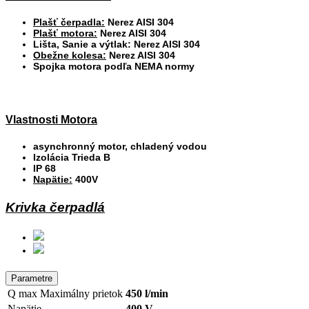
Plašť čerpadla:
Nerez AISI 304
Plašť motora:
Nerez AISI 304
Lišta, Sanie a výtlak: Nerez AISI 304
Obežne kolesa:
Nerez AISI 304
Spojka motora podľa NEMA normy
Vlastnosti Motora
asynchronný motor, chladený vodou
Izolácia Trieda B
IP 68
Napätie:
400V
Krivka čerpadlá
Parametre
Q max
Maximálny prietok
450 l/min
Napätie
400 V