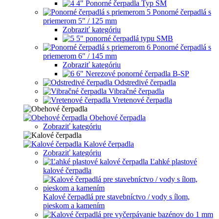
4" Ponorné čerpadla Typ SM
Ponorné čerpadlá s
priemerom 5" / 125 mm
Zobraziť kategóriu
5" ponorné čerpadlá typu SMB
Ponorné čerpadlá s
priemerom 6" / 145 mm
Zobraziť kategóriu
6" Nerezové ponorné čerpadla B-SP
Odstredivé čerpadla
Vibračné čerpadla
Vretenové čerpadla
Obehové čerpadla
Zobraziť kategóriu
Kalové čerpadla
Zobraziť kategóriu
Ľahké plastové
kalové čerpadla
Kalové čerpadlá pre stavebníctvo / vody s ílom,
pieskom a kamením