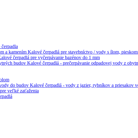
 čerpadla
Kalové čerpadlá pre stavebníctvo / vody s ílom, piesko
alové čerpadlá pre vyčerpávanie bazénov do 1 mm
Kalové čerpadlá - prečerpávanie odpadovej vody z oby
kolom
Kalové čerpadlá - vody z jazier, rybníkov a priesakov
pre veľké zaťaženia
rpadlá