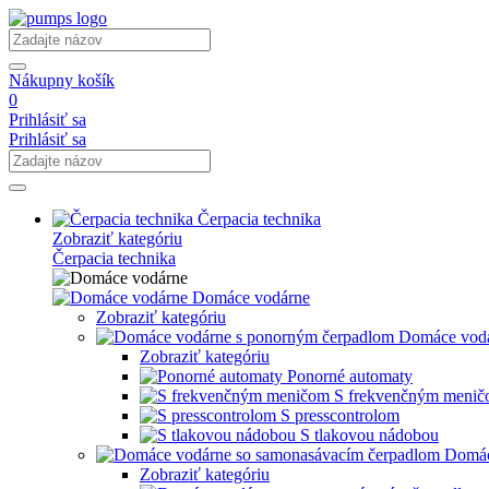
Nákupny košík
0
Prihlásiť sa
Prihlásiť sa
Čerpacia technika
Zobraziť kategóriu
Čerpacia technika
Domáce vodárne
Zobraziť kategóriu
Domáce vodá
Zobraziť kategóriu
Ponorné automaty
S frekvenčným meni
S presscontrolom
S tlakovou nádobou
Domác
Zobraziť kategóriu