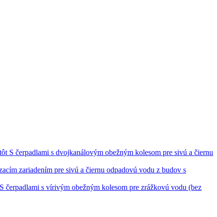
S čerpadlami s dvojkanálovým obežným kolesom pre sivú a čiernu
ezacím zariadením pre sivú a čiernu odpadovú vodu z budov s
S čerpadlami s vírivým obežným kolesom pre zrážkovú vodu (bez