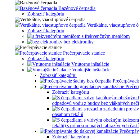
Bazénové čerpadla
Zobraziť kategóriu
Vertikálne, viacstupňové č
Zobraziť kategóriu
s frekvenčným meničom
bez elektroniky
Prečerpávacie stanice
Zobraziť kategóriu
Vnútorne inštalácie
Vonkajšie inštalácie
Zobraziť kategóriu
Prečerpávacie
Prečer
Zobraziť kategóriu
odpadovú vodu z budov bez vláknitých neči
obsahom fekálií
fekálií) s prímesou malých abrazívnych častí
Prečerpáv
Zobraziť kategóriu