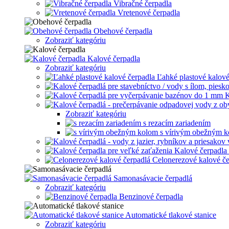
Vibračné čerpadla
Vretenové čerpadla
Obehové čerpadla
Zobraziť kategóriu
Kalové čerpadla
Zobraziť kategóriu
Ľahké plastové kalové
K
Zobraziť kategóriu
s rezacím zariadením
s vírivým obežným 
Kalové čerpadla 
Celonerezové kalové če
Samonasávacie čerpadlá
Zobraziť kategóriu
Benzinové čerpadla
Automatické tlakové stanice
Zobraziť kategóriu