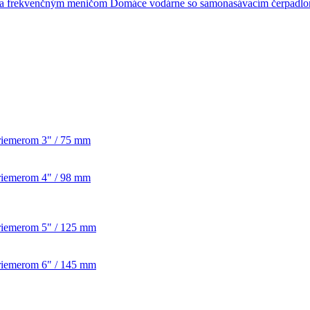
Domáce vodárne so samonasávacím čerpadl
priemerom 3" / 75 mm
priemerom 4" / 98 mm
priemerom 5" / 125 mm
priemerom 6" / 145 mm