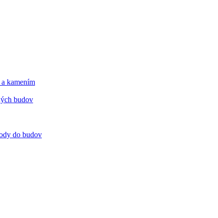
m a kamením
tných budov
 vody do budov