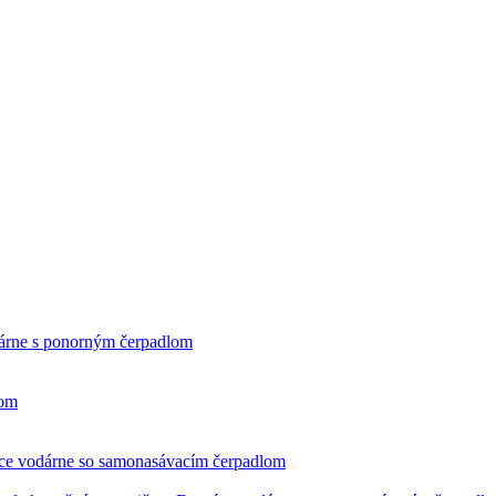
rne s ponorným čerpadlom
čom
e vodárne so samonasávacím čerpadlom