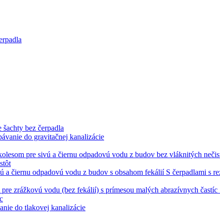
erpadla
 šachty bez čerpadla
pávanie do gravitačnej kanalizácie
stôt
S čerpadlami s r
c
anie do tlakovej kanalizácie