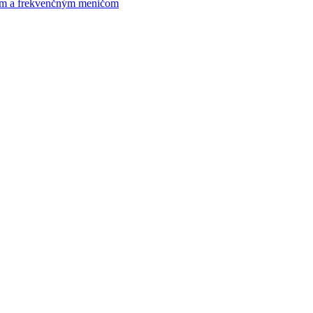
om a frekvenčným meničom