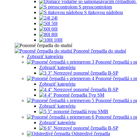
S presscontrolom
S tlakovou nádobou
24l
50l
60l
80l
100l
Ponorné čerpadla do studní
Zobraziť kategóriu
Ponorné čerpadlá s 
Zobraziť kategóriu
3" Nerezové ponorné čerpadla B-SP
Ponorné čerpadlá s 
Zobraziť kategóriu
4" Nerezové ponorné čerpadla B-SP
4" Ponorné čerpadla Typ SM
Ponorné čerpadlá s 
Zobraziť kategóriu
5" ponorné čerpadlá typu SMB
Ponorné čerpadlá s 
Zobraziť kategóriu
6" Nerezové ponorné čerpadla B-SP
Odstredivé čerpadla