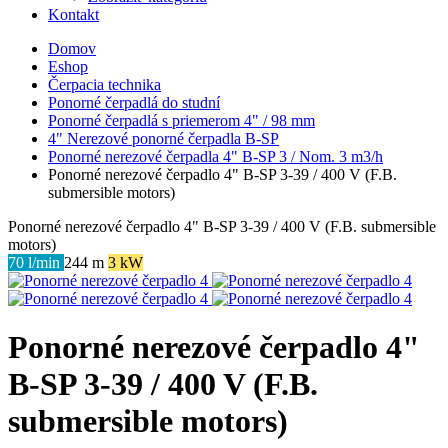
Kontakt
Domov
Eshop
Čerpacia technika
Ponorné čerpadlá do studní
Ponorné čerpadlá s priemerom 4" / 98 mm
4" Nerezové ponorné čerpadla B-SP
Ponorné nerezové čerpadla 4" B-SP 3 / Nom. 3 m3/h
Ponorné nerezové čerpadlo 4" B-SP 3-39 / 400 V (F.B.
submersible motors)
Ponorné nerezové čerpadlo 4" B-SP 3-39 / 400 V (F.B. submersible
motors)
70 l/min
244 m
3 kW
Ponorné nerezové čerpadlo 4"
B-SP 3-39 / 400 V (F.B.
submersible motors)