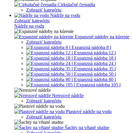
Cirkulačné čerpadla
Zobraziť kategóriu
Nádrže na vodu
Zobraziť kategóriu
Nádrže na vodu
Expanzné nádoby na kúrenie
Zobraziť kategóriu
Expanzná nádoba 8 l
Expanzná nádoba 12 l
Expanzná nádoba 18 l
Expanzná nádoba 24 l
Expanzná nádoba 35 l
Expanzná nádoba 50 l
Expanzná nádoba 80 l
Expanzná nádoba 105 l
Nerezové nádrže
Zobraziť kategóriu
Plastové nádrže na vodu
Zobraziť kategóriu
Šachty na vŕtané studne
Zobraziť kategóriu