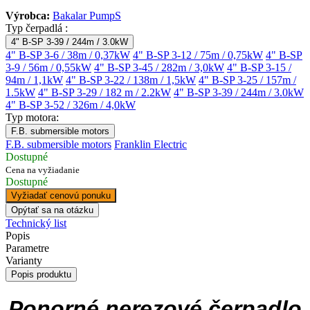
Výrobca:
Bakalar PumpS
Typ čerpadlá :
4" B-SP 3-39 / 244m / 3.0kW
4" B-SP 3-6 / 38m / 0,37kW
4" B-SP 3-12 / 75m / 0,75kW
4" B-SP
3-9 / 56m / 0,55kW
4" B-SP 3-45 / 282m / 3,0kW
4" B-SP 3-15 /
94m / 1,1kW
4" B-SP 3-22 / 138m / 1,5kW
4" B-SP 3-25 / 157m /
1.5kW
4" B-SP 3-29 / 182 m / 2.2kW
4" B-SP 3-39 / 244m / 3.0kW
4" B-SP 3-52 / 326m / 4,0kW
Typ motora:
F.B. submersible motors
F.B. submersible motors
Franklin Electric
Dostupné
Cena na vyžiadanie
Dostupné
Vyžiadať cenovú ponuku
Opýtať sa na otázku
Technický list
Popis
Parametre
Varianty
Popis produktu
Ponorné nerezové čerpadlo