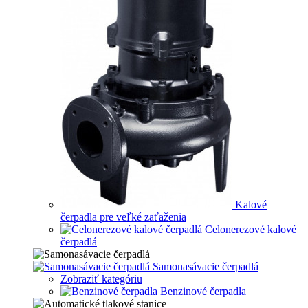
Kalové
čerpadla pre veľké zaťaženia
Celonerezové kalové
čerpadlá
Samonasávacie čerpadlá
Zobraziť kategóriu
Benzinové čerpadla