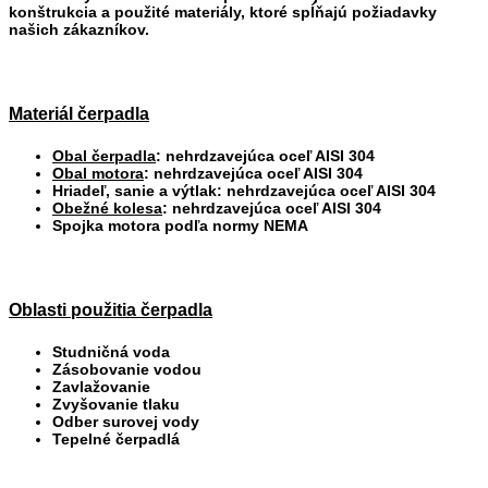
konštrukcia a použité materiály, ktoré spĺňajú požiadavky
našich zákazníkov.
Materiál čerpadla
Obal čerpadla
: nehrdzavejúca oceľ AISI 304
Obal motora
: nehrdzavejúca oceľ AISI 304
Hriadeľ, sanie a výtlak:
nehrdzavejúca oceľ AISI 304
Obežné kolesa
:
nehrdzavejúca oceľ AISI 304
Spojka motora podľa normy NEMA
Oblasti použitia čerpadla
Studničná voda
Zásobovanie vodou
Zavlažovanie
Zvyšovanie tlaku
Odber surovej vody
Tepelné čerpadlá