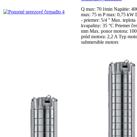
Q max: 70 l/min
Napätie: 4
max: 75 m
P max: 0,75 kW
- priemer: 5/4 ''
Max. teplota
kvapaliny: 35 °C
Priemer čer
mm
Max. ponor motora: 10
prúd motora: 2,2 A
Typ moto
submersible motors