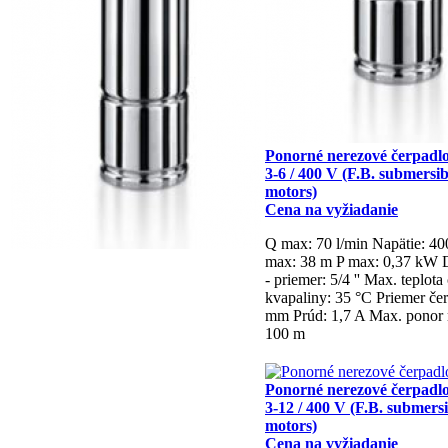
Ponorné nerezové čerpadl
3-6 / 400 V (F.B. submersib
motors)
Cena na vyžiadanie
Q max: 70 l/min
Napätie: 4
max: 38 m
P max: 0,37 kW
- priemer: 5/4 ''
Max. teplota
kvapaliny: 35 °C
Priemer čer
mm
Prúd: 1,7 A
Max. ponor 
100 m
Ponorné nerezové čerpadl
3-12 / 400 V (F.B. submersi
motors)
Cena na vyžiadanie