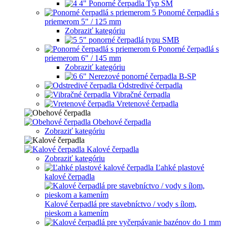
4" Ponorné čerpadla Typ SM
Ponorné čerpadlá s
priemerom 5" / 125 mm
Zobraziť kategóriu
5" ponorné čerpadlá typu SMB
Ponorné čerpadlá s
priemerom 6" / 145 mm
Zobraziť kategóriu
6" Nerezové ponorné čerpadla B-SP
Odstredivé čerpadla
Vibračné čerpadla
Vretenové čerpadla
Obehové čerpadla
Zobraziť kategóriu
Kalové čerpadla
Zobraziť kategóriu
Ľahké plastové
kalové čerpadla
Kalové čerpadlá pre stavebníctvo / vody s ílom,
pieskom a kamením