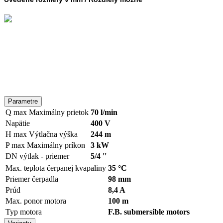
Parametre
Q max
Maximálny prietok
70 l/min
Napätie
400 V
H max
Výtlačna výška
244 m
P max
Maximálny príkon
3 kW
DN výtlak - priemer
5/4 ''
Max. teplota čerpanej kvapaliny
35 °C
Priemer čerpadla
98 mm
Prúd
8,4 A
Max. ponor motora
100 m
Typ motora
F.B. submersible motors