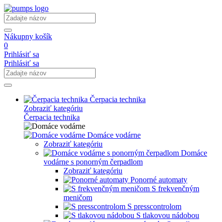
Nákupny košík
0
Prihlásiť sa
Prihlásiť sa
Čerpacia technika
Zobraziť kategóriu
Čerpacia technika
Domáce vodárne
Zobraziť kategóriu
Domáce
vodárne s ponorným čerpadlom
Zobraziť kategóriu
Ponorné automaty
S frekvenčným
meničom
S presscontrolom
S tlakovou nádobou