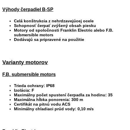
Výhody čerpadiel B-SP
Celá konštrukcia z nehrdzavejúcej ocele
Schopnosť čerpať zvýšený obsah piesku
Motory od spoločnosti Franklin Electric alebo F.B.
submersible motors
Dodávajú sa pripravené na použitie
Varianty motorov
F.B. submersible motors
Trieda ochrany: IP68
Izolácia: F
Maximálny počet spustení čerpadla za hodinu: 35
Maximálna hĺbka ponorenia: 300 m
Certifikát na pitnú vodu ACS
Minimálny chladiaci prúd vody: 0,10 m/s