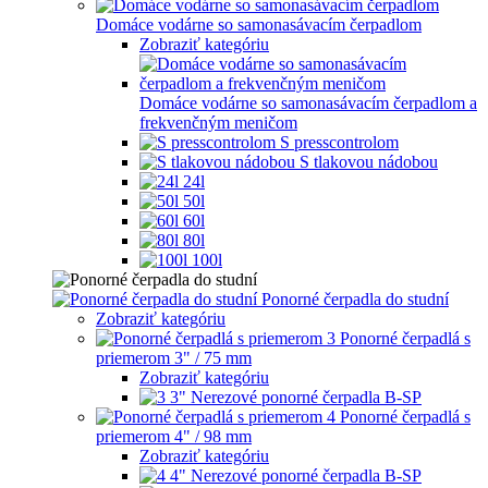
Domáce vodárne so samonasávacím čerpadlom
Zobraziť kategóriu
Domáce vodárne so samonasávacím čerpadlom a
frekvenčným meničom
S presscontrolom
S tlakovou nádobou
24l
50l
60l
80l
100l
Ponorné čerpadla do studní
Zobraziť kategóriu
Ponorné čerpadlá s
priemerom 3" / 75 mm
Zobraziť kategóriu
3" Nerezové ponorné čerpadla B-SP
Ponorné čerpadlá s
priemerom 4" / 98 mm
Zobraziť kategóriu
4" Nerezové ponorné čerpadla B-SP