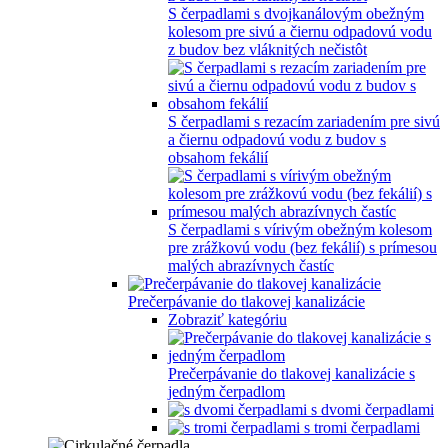
S čerpadlami s dvojkanálovým obežným
kolesom pre sivú a čiernu odpadovú vodu
z budov bez vláknitých nečistôt
S čerpadlami s rezacím zariadením pre sivú
a čiernu odpadovú vodu z budov s
obsahom fekálií
S čerpadlami s vírivým obežným kolesom
pre zrážkovú vodu (bez fekálií) s prímesou
malých abrazívnych častíc
Prečerpávanie do tlakovej kanalizácie
Zobraziť kategóriu
Prečerpávanie do tlakovej kanalizácie s
jedným čerpadlom
s dvomi čerpadlami
s tromi čerpadlami