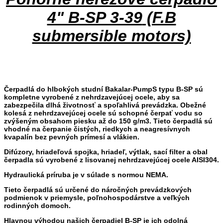
4" B-SP 3-39
(F.B
submersible motors)
Čerpadlá do hlbokých studní Bakalar-PumpS typu B-SP sú
kompletne vyrobené z nehrdzavejúcej ocele, aby sa
zabezpečila dlhá životnosť a spoľahlivá prevádzka. Obežné
kolesá z nehrdzavejúcej ocele sú schopné čerpať vodu so
zvýšeným obsahom piesku až do 150 g/m3. Tieto čerpadlá sú
vhodné na čerpanie čistých, riedkych a neagresívnych
kvapalín bez pevných prímesí a vlákien.
Difúzory
, hriadeľová spojka, hriadeľ, výtlak, sací filter a obal
čerpadla sú vyrobené z lisovanej nehrdzavejúcej ocele AISI304.
Hydraulická príruba je v súlade s normou NEMA.
Tieto čerpadlá sú určené do náročných prevádzkových
podmienok v priemysle, poľnohospodárstve a veľkých
rodinných domoch.
Hlavnou výhodou našich čerpadiel B-SP je ich odolná