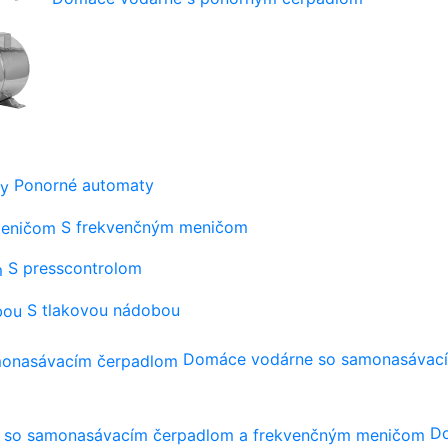
Ponorné automaty
S frekvenčným meničom
S presscontrolom
S tlakovou nádobou
Domáce vodárne so samonasávac
Do