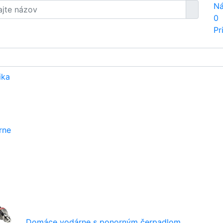
Ná
0
Pr
ika
rne
Domáce vodárne s ponorným čerpadlom