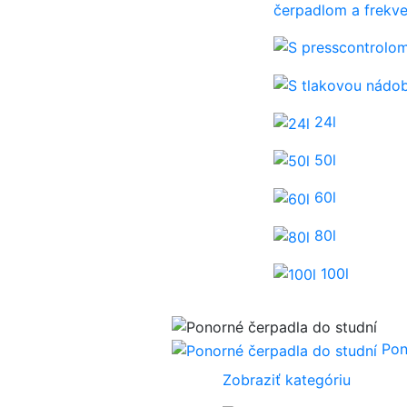
čerpadlom a frek
24l
50l
60l
80l
100l
Pon
Zobraziť kategóriu