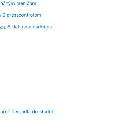
venčným meničom
S presscontrolom
S tlakovou nádobou
orné čerpadla do studní