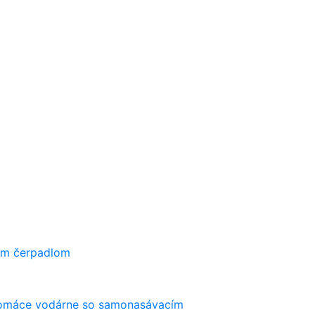
ím čerpadlom
máce vodárne so samonasávacím