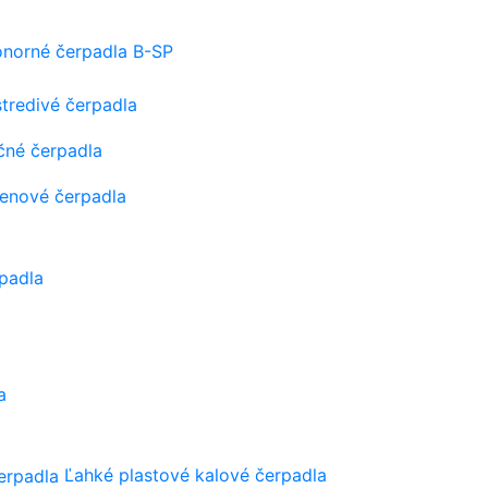
onorné čerpadla B-SP
tredivé čerpadla
čné čerpadla
tenové čerpadla
padla
a
Ľahké plastové kalové čerpadla