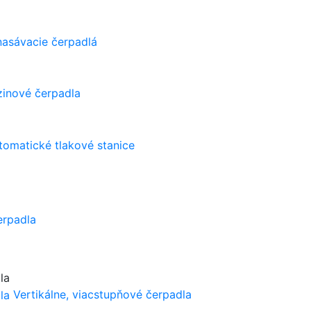
asávacie čerpadlá
zinové čerpadla
tomatické tlakové stanice
erpadla
Vertikálne, viacstupňové čerpadla