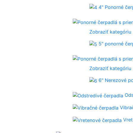
4" Ponorné če
Zobraziť kategóriu
5" ponorné če
Zobraziť kategóriu
6" Nerezové p
Ods
Vibra
Vre