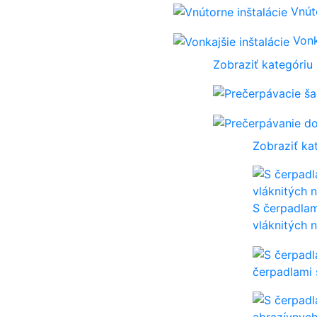
Vnút
Vonk
Zobraziť kategóriu
Zobraziť ka
S čerpadla
vláknitých n
čerpadlami 