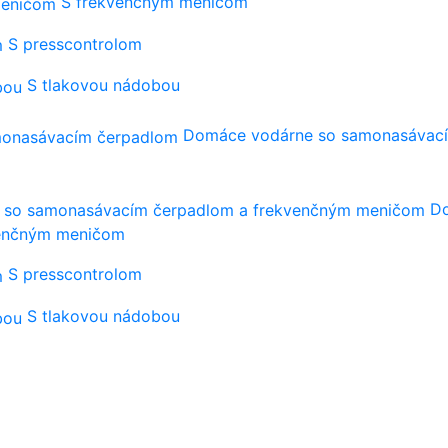
S frekvenčným meničom
S presscontrolom
S tlakovou nádobou
Domáce vodárne so samonasávac
Do
venčným meničom
S presscontrolom
S tlakovou nádobou