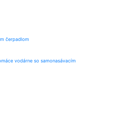
ím čerpadlom
máce vodárne so samonasávacím