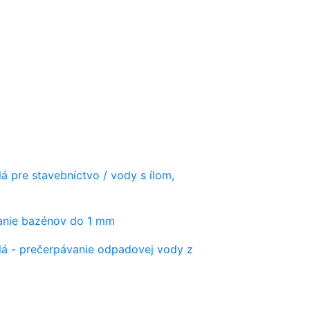
á pre stavebníctvo / vody s ílom,
vanie bazénov do 1 mm
lá - prečerpávanie odpadovej vody z