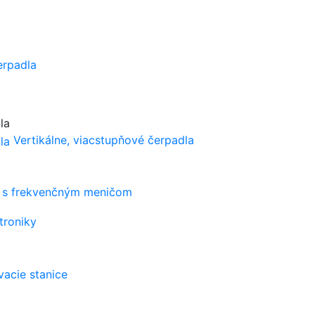
erpadla
Vertikálne, viacstupňové čerpadla
s frekvenčným meničom
troniky
vacie stanice