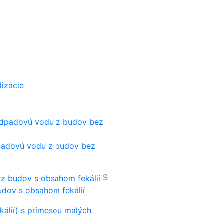
lizácie
dpadovú vodu z budov bez
S
udov s obsahom fekálií