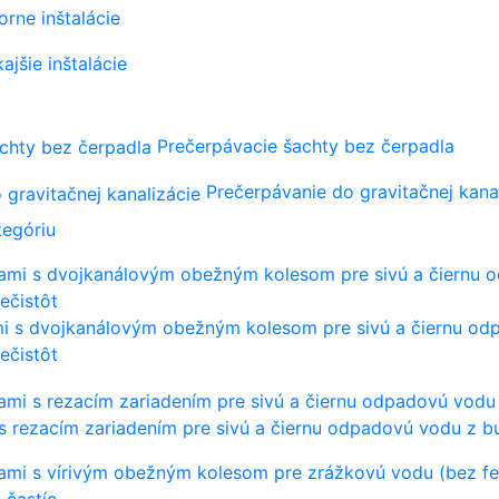
orne inštalácie
ajšie inštalácie
Prečerpávacie šachty bez čerpadla
Prečerpávanie do gravitačnej kana
tegóriu
mi s dvojkanálovým obežným kolesom pre sivú a čiernu o
ečistôt
s rezacím zariadením pre sivú a čiernu odpadovú vodu z b