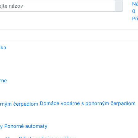
Ná
0
Pr
ika
rne
Domáce vodárne s ponorným čerpadlom
Ponorné automaty