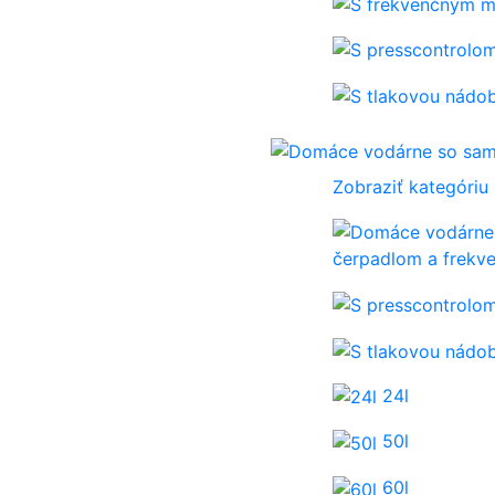
Zobraziť kategóriu
čerpadlom a frek
24l
50l
60l