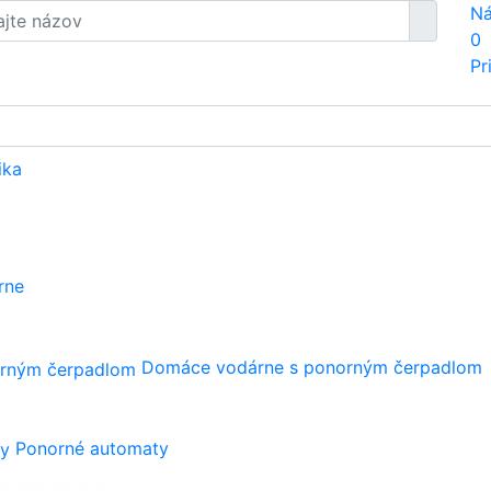
Ná
0
Pr
ika
rne
Domáce vodárne s ponorným čerpadlom
Ponorné automaty