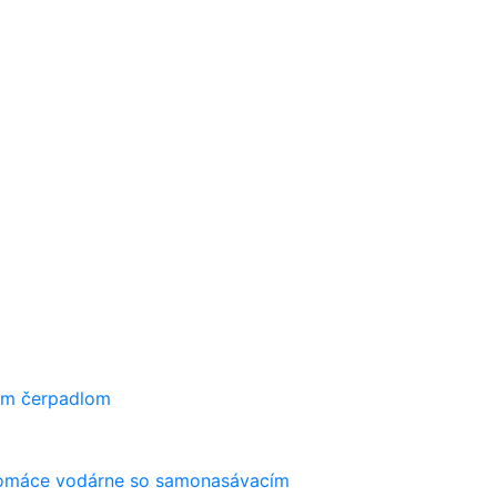
ím čerpadlom
máce vodárne so samonasávacím