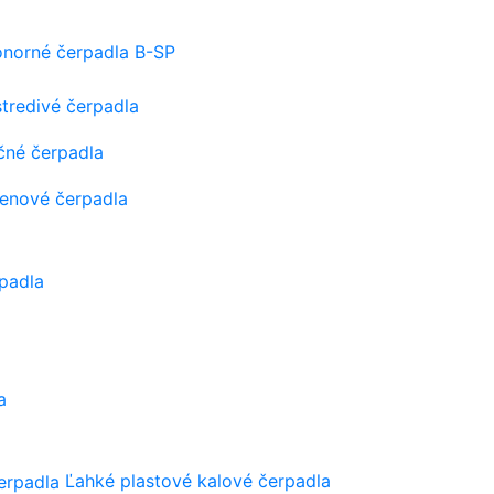
onorné čerpadla B-SP
tredivé čerpadla
čné čerpadla
tenové čerpadla
padla
a
Ľahké plastové kalové čerpadla