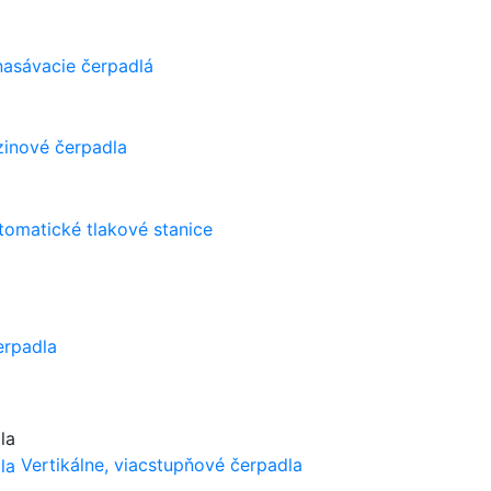
asávacie čerpadlá
zinové čerpadla
tomatické tlakové stanice
erpadla
Vertikálne, viacstupňové čerpadla