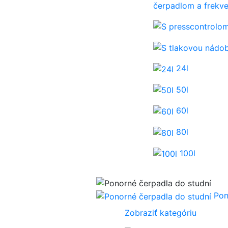
čerpadlom a frek
24l
50l
60l
80l
100l
Pon
Zobraziť kategóriu