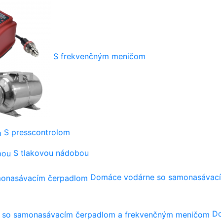
S frekvenčným meničom
S presscontrolom
S tlakovou nádobou
Domáce vodárne so samonasávac
Do