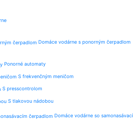
rne
Domáce vodárne s ponorným čerpadlom
Ponorné automaty
S frekvenčným meničom
S presscontrolom
S tlakovou nádobou
Domáce vodárne so samonasávac