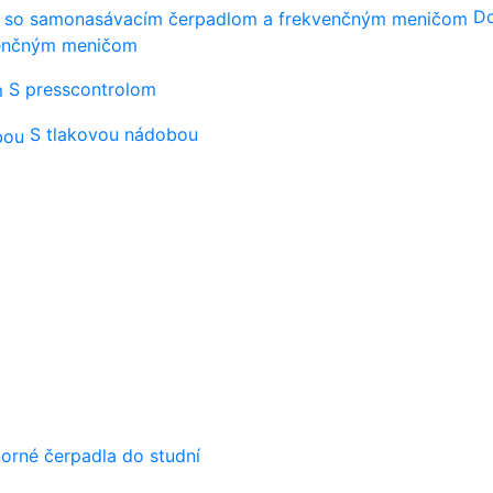
Do
venčným meničom
S presscontrolom
S tlakovou nádobou
orné čerpadla do studní