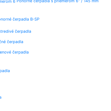
Ponorné čerpadlá s priemerom 6" / 145 mm
onorné čerpadla B-SP
tredivé čerpadla
čné čerpadla
tenové čerpadla
padla
a