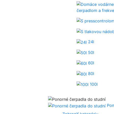
čerpadlom a frek
24l
50l
60l
80l
100l
Pon
Zobraziť kategóriu