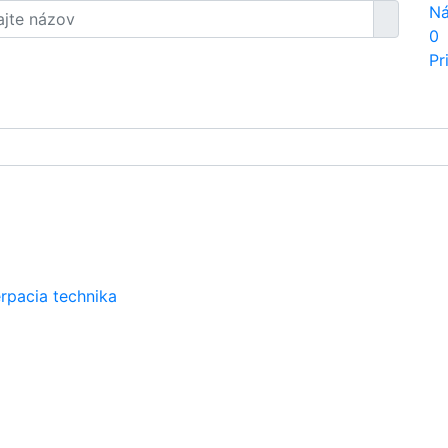
Ná
0
Pr
rpacia technika