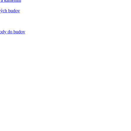
m a kamením
tných budov
 vody do budov