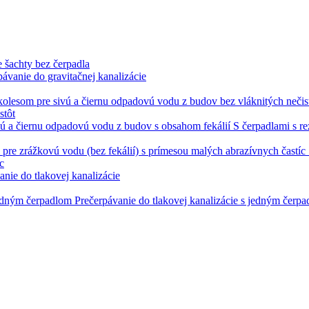
 šachty bez čerpadla
pávanie do gravitačnej kanalizácie
stôt
S čerpadlami s r
c
anie do tlakovej kanalizácie
Prečerpávanie do tlakovej kanalizácie s jedným čerp