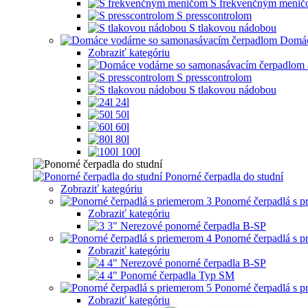
S frekvenčným meni
S presscontrolom
S tlakovou nádobou
Domác
Zobraziť kategóriu
S presscontrolom
S tlakovou nádobou
24l
50l
60l
80l
100l
Ponorné čerpadla do studní
Zobraziť kategóriu
Ponorné čerpadlá s 
Zobraziť kategóriu
3" Nerezové ponorné čerpadla B-SP
Ponorné čerpadlá s 
Zobraziť kategóriu
4" Nerezové ponorné čerpadla B-SP
4" Ponorné čerpadla Typ SM
Ponorné čerpadlá s 
Zobraziť kategóriu