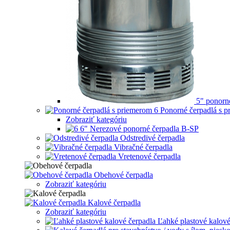
5" ponorn
Ponorné čerpadlá s 
Zobraziť kategóriu
6" Nerezové ponorné čerpadla B-SP
Odstredivé čerpadla
Vibračné čerpadla
Vretenové čerpadla
Obehové čerpadla
Zobraziť kategóriu
Kalové čerpadla
Zobraziť kategóriu
Ľahké plastové kalové