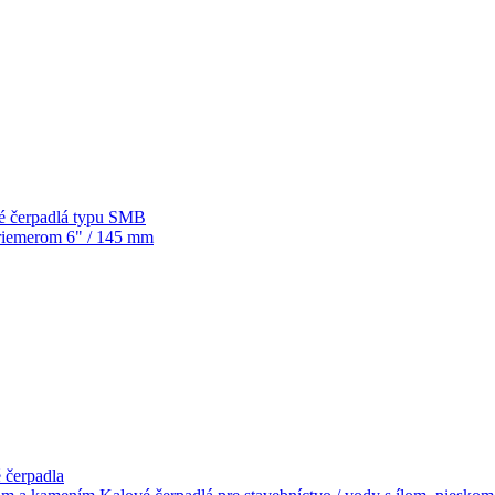
é čerpadlá typu SMB
priemerom 6" / 145 mm
 čerpadla