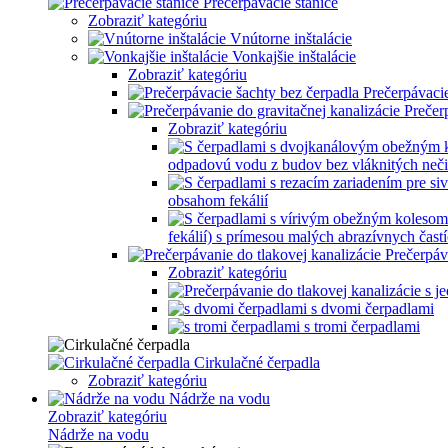
Prečerpávacie stanice
Zobraziť kategóriu
Vnútorne inštalácie
Vonkajšie inštalácie
Zobraziť kategóriu
Prečerpávacie
Prečer
Zobraziť kategóriu
odpadovú vodu z budov bez vláknitých neči
obsahom fekálií
fekálií) s prímesou malých abrazívnych častí
Prečerpáv
Zobraziť kategóriu
s dvomi čerpadlami
s tromi čerpadlami
Cirkulačné čerpadla
Zobraziť kategóriu
Nádrže na vodu
Zobraziť kategóriu
Nádrže na vodu