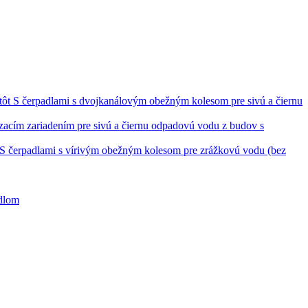
S čerpadlami s dvojkanálovým obežným kolesom pre sivú a čiernu
ezacím zariadením pre sivú a čiernu odpadovú vodu z budov s
S čerpadlami s vírivým obežným kolesom pre zrážkovú vodu (bez
adlom