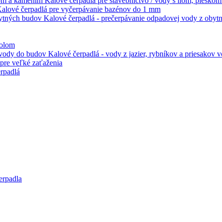
Kalové čerpadlá pre stavebníctvo / vody s ílom, piesko
alové čerpadlá pre vyčerpávanie bazénov do 1 mm
Kalové čerpadlá - prečerpávanie odpadovej vody z oby
kolom
Kalové čerpadlá - vody z jazier, rybníkov a priesakov
pre veľké zaťaženia
rpadlá
erpadla