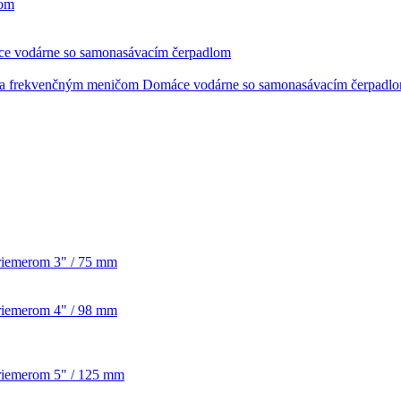
čom
e vodárne so samonasávacím čerpadlom
Domáce vodárne so samonasávacím čerpadl
priemerom 3" / 75 mm
priemerom 4" / 98 mm
priemerom 5" / 125 mm