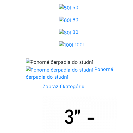
50l
60l
80l
100l
Ponorné
čerpadla do studní
Zobraziť kategóriu