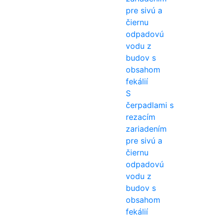
S
čerpadlami s
rezacím
zariadením
pre sivú a
čiernu
odpadovú
vodu z
budov s
obsahom
fekálií