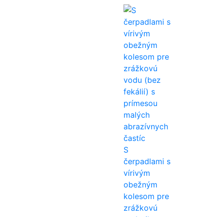
S
čerpadlami s
vírivým
obežným
kolesom pre
zrážkovú