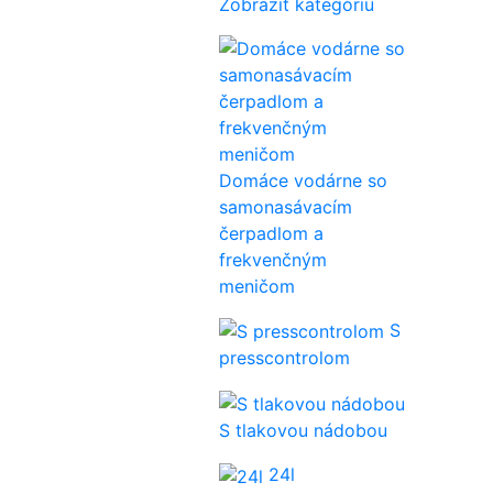
Zobraziť kategóriu
Domáce vodárne so
samonasávacím
čerpadlom a
frekvenčným
meničom
S
presscontrolom
S tlakovou nádobou
24l