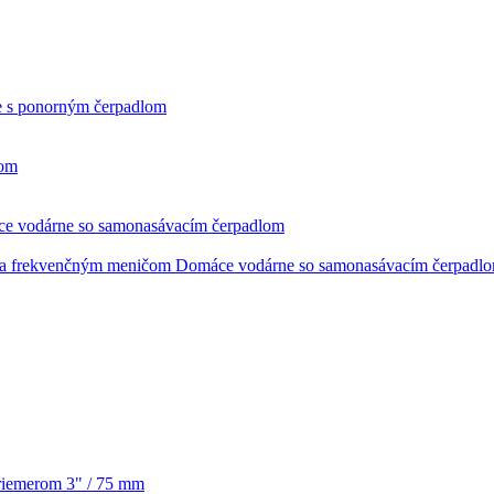
 s ponorným čerpadlom
čom
e vodárne so samonasávacím čerpadlom
Domáce vodárne so samonasávacím čerpadl
priemerom 3" / 75 mm