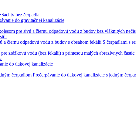
 šachty bez čerpadla
pávanie do gravitačnej kanalizácie
stôt
S čerpadlami s r
c
anie do tlakovej kanalizácie
Prečerpávanie do tlakovej kanalizácie s jedným čerp