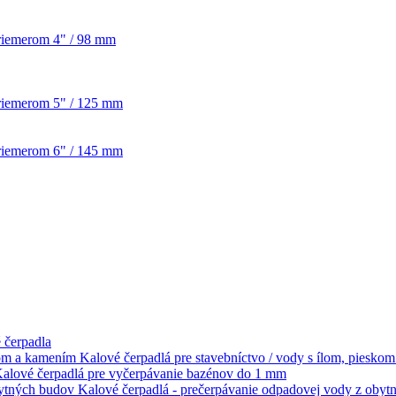
priemerom 4" / 98 mm
priemerom 5" / 125 mm
priemerom 6" / 145 mm
 čerpadla
Kalové čerpadlá pre stavebníctvo / vody s ílom, piesko
alové čerpadlá pre vyčerpávanie bazénov do 1 mm
Kalové čerpadlá - prečerpávanie odpadovej vody z oby