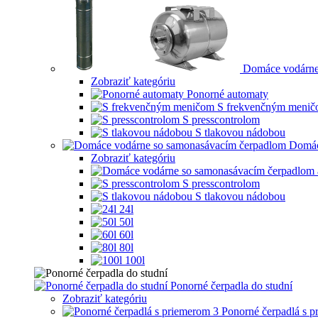
Domáce vodárne
Zobraziť kategóriu
Ponorné automaty
S frekvenčným meni
S presscontrolom
S tlakovou nádobou
Domác
Zobraziť kategóriu
S presscontrolom
S tlakovou nádobou
24l
50l
60l
80l
100l
Ponorné čerpadla do studní
Zobraziť kategóriu
Ponorné čerpadlá s 