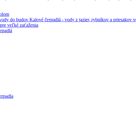
kolom
Kalové čerpadlá - vody z jazier, rybníkov a priesakov
pre veľké zaťaženia
rpadlá
erpadla