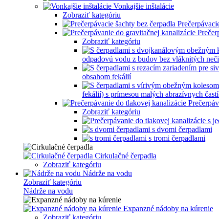
Vonkajšie inštalácie
Zobraziť kategóriu
Prečerpávacie
Prečer
Zobraziť kategóriu
odpadovú vodu z budov bez vláknitých neči
obsahom fekálií
fekálií) s prímesou malých abrazívnych častí
Prečerpáv
Zobraziť kategóriu
s dvomi čerpadlami
s tromi čerpadlami
Cirkulačné čerpadla
Zobraziť kategóriu
Nádrže na vodu
Zobraziť kategóriu
Nádrže na vodu
Expanzné nádoby na kúrenie
Zobraziť kategóriu