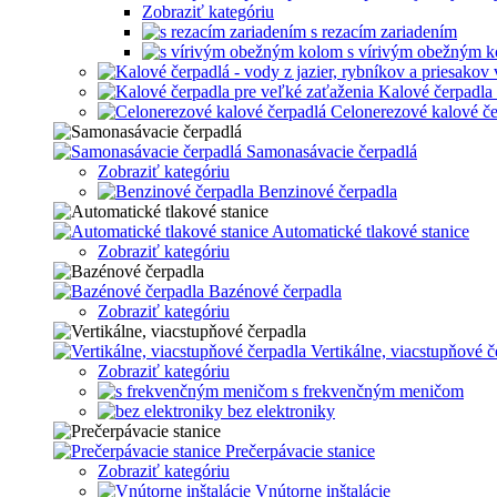
Zobraziť kategóriu
s rezacím zariadením
s vírivým obežným 
Kalové čerpadla 
Celonerezové kalové če
Samonasávacie čerpadlá
Zobraziť kategóriu
Benzinové čerpadla
Automatické tlakové stanice
Zobraziť kategóriu
Bazénové čerpadla
Zobraziť kategóriu
Vertikálne, viacstupňové č
Zobraziť kategóriu
s frekvenčným meničom
bez elektroniky
Prečerpávacie stanice
Zobraziť kategóriu
Vnútorne inštalácie