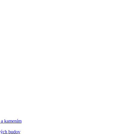
m a kamením
tných budov