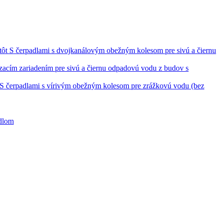
S čerpadlami s dvojkanálovým obežným kolesom pre sivú a čiernu
ezacím zariadením pre sivú a čiernu odpadovú vodu z budov s
S čerpadlami s vírivým obežným kolesom pre zrážkovú vodu (bez
adlom