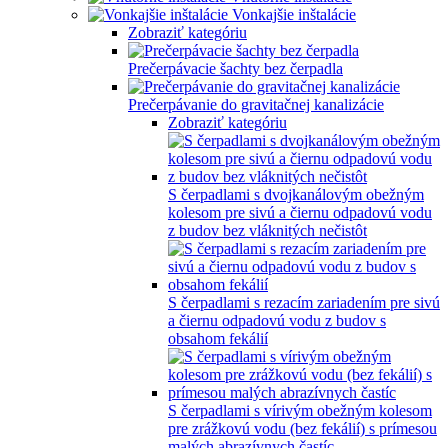
Vonkajšie inštalácie
Zobraziť kategóriu
Prečerpávacie šachty bez čerpadla
Prečerpávanie do gravitačnej kanalizácie
Zobraziť kategóriu
S čerpadlami s dvojkanálovým obežným
kolesom pre sivú a čiernu odpadovú vodu
z budov bez vláknitých nečistôt
S čerpadlami s rezacím zariadením pre sivú
a čiernu odpadovú vodu z budov s
obsahom fekálií
S čerpadlami s vírivým obežným kolesom
pre zrážkovú vodu (bez fekálií) s prímesou
malých abrazívnych častíc