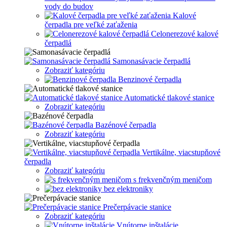
vody do budov
Kalové
čerpadla pre veľké zaťaženia
Celonerezové kalové
čerpadlá
Samonasávacie čerpadlá
Zobraziť kategóriu
Benzinové čerpadla
Automatické tlakové stanice
Zobraziť kategóriu
Bazénové čerpadla
Zobraziť kategóriu
Vertikálne, viacstupňové
čerpadla
Zobraziť kategóriu
s frekvenčným meničom
bez elektroniky
Prečerpávacie stanice
Zobraziť kategóriu
Vnútorne inštalácie