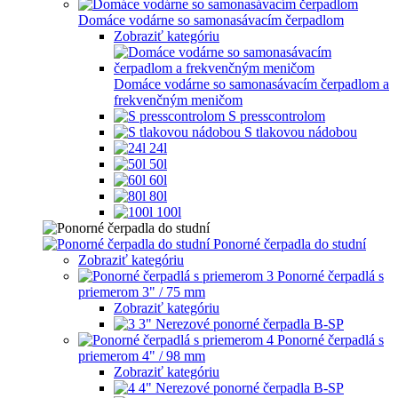
Domáce vodárne so samonasávacím čerpadlom
Zobraziť kategóriu
Domáce vodárne so samonasávacím čerpadlom a
frekvenčným meničom
S presscontrolom
S tlakovou nádobou
24l
50l
60l
80l
100l
Ponorné čerpadla do studní
Zobraziť kategóriu
Ponorné čerpadlá s
priemerom 3" / 75 mm
Zobraziť kategóriu
3" Nerezové ponorné čerpadla B-SP
Ponorné čerpadlá s
priemerom 4" / 98 mm
Zobraziť kategóriu
4" Nerezové ponorné čerpadla B-SP