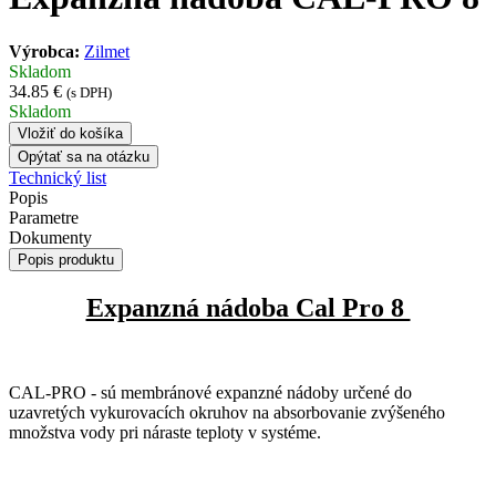
Výrobca:
Zilmet
Skladom
34.85 €
(s DPH)
Skladom
Vložiť do košíka
Opýtať sa na otázku
Technický list
Popis
Parametre
Dokumenty
Popis produktu
Expanzná nádoba Cal Pro 8
CAL-PRO - sú membránové expanzné nádoby určené do
uzavretých vykurovacích okruhov na absorbovanie zvýšeného
množstva vody pri náraste teploty v systéme.