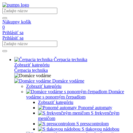
Nákupny košík
0
Prihlásiť sa
Prihlásiť sa
Čerpacia technika
Zobraziť kategóriu
Čerpacia technika
Domáce vodárne
Zobraziť kategóriu
Domáce
vodárne s ponorným čerpadlom
Zobraziť kategóriu
Ponorné automaty
S frekvenčným
meničom
S presscontrolom
S tlakovou nádobou