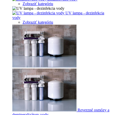
Zobraziť kategóriu
UV lampa - dezinfekcia
vody
Zobraziť kategóriu
Reverzné osmózy a
demineralizátory vody