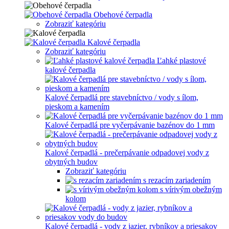
Obehové čerpadla
Zobraziť kategóriu
Kalové čerpadla
Zobraziť kategóriu
Ľahké plastové
kalové čerpadla
Kalové čerpadlá pre stavebníctvo / vody s ílom,
pieskom a kamením
Kalové čerpadlá pre vyčerpávanie bazénov do 1 mm
Kalové čerpadlá - prečerpávanie odpadovej vody z
obytných budov
Zobraziť kategóriu
s rezacím zariadením
s vírivým obežným
kolom
Kalové čerpadlá - vody z jazier, rybníkov a priesakov