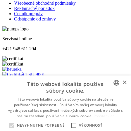
Všeobecné obchodné podmienky
Reklamačný poriadok
Cenník prepráv
Odstúpenie od zmluvy
Servisná hotline
+421 948 611 294
×
Táto webová lokalita používa
súbory cookie.
Platba na dobierku
SLOVAK
Táto webová lokalita používa súbory cookie na zlepšenie
Platba bankovým prevodom
používateľskej skúsenosti. Používaním našej webovej lokality
SLOVAK
vyjadrujete súhlas s používaním všetkých súborov cookie v súlade s
Platba kartou
našimi zásadami používania súborov cookie.
Prečítať viac
WWW.PUMPS.SK
©2026 Všetky práva vyhradené | Made by
NEVYHNUTNE POTREBNÉ
VÝKONNOSŤ
moderny-eshop.sk