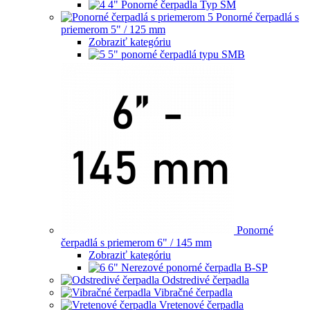
4" Ponorné čerpadla Typ SM
Ponorné čerpadlá s
priemerom 5" / 125 mm
Zobraziť kategóriu
5" ponorné čerpadlá typu SMB
Ponorné
čerpadlá s priemerom 6" / 145 mm
Zobraziť kategóriu
6" Nerezové ponorné čerpadla B-SP
Odstredivé čerpadla
Vibračné čerpadla
Vretenové čerpadla