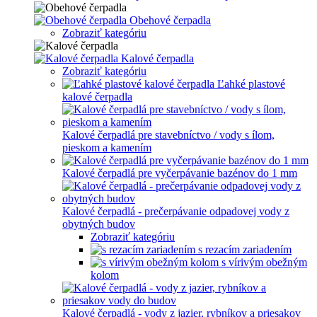
Obehové čerpadla
Zobraziť kategóriu
Kalové čerpadla
Zobraziť kategóriu
Ľahké plastové
kalové čerpadla
Kalové čerpadlá pre stavebníctvo / vody s ílom,
pieskom a kamením
Kalové čerpadlá pre vyčerpávanie bazénov do 1 mm
Kalové čerpadlá - prečerpávanie odpadovej vody z
obytných budov
Zobraziť kategóriu
s rezacím zariadením
s vírivým obežným
kolom
Kalové čerpadlá - vody z jazier, rybníkov a priesakov