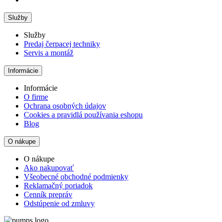
Služby
Služby
Predaj čerpacej techniky
Servis a montáž
Informácie
Informácie
O firme
Ochrana osobných údajov
Cookies a pravidlá používania eshopu
Blog
O nákupe
O nákupe
Ako nakupovať
Všeobecné obchodné podmienky
Reklamačný poriadok
Cenník prepráv
Odstúpenie od zmluvy