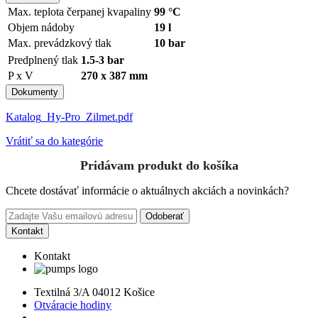
Max. teplota čerpanej kvapaliny
99 °C
Objem nádoby
19 l
Max. prevádzkový tlak
10 bar
Predplnený tlak
1.5-3 bar
P x V
270 x 387 mm
Dokumenty
Katalog_Hy-Pro_Zilmet.pdf
Vrátiť sa do kategórie
Pridávam produkt do košíka
Chcete dostávať informácie o aktuálnych akciách a novinkách?
Odoberať
Kontakt
Kontakt
Textilná 3/A 04012 Košice
Otváracie hodiny