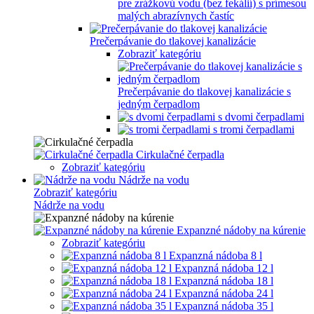
pre zrážkovú vodu (bez fekálií) s prímesou
malých abrazívnych častíc
Prečerpávanie do tlakovej kanalizácie
Zobraziť kategóriu
Prečerpávanie do tlakovej kanalizácie s
jedným čerpadlom
s dvomi čerpadlami
s tromi čerpadlami
Cirkulačné čerpadla
Zobraziť kategóriu
Nádrže na vodu
Zobraziť kategóriu
Nádrže na vodu
Expanzné nádoby na kúrenie
Zobraziť kategóriu
Expanzná nádoba 8 l
Expanzná nádoba 12 l
Expanzná nádoba 18 l
Expanzná nádoba 24 l
Expanzná nádoba 35 l