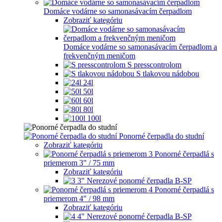
Domáce vodárne so samonasávacím čerpadlom
Zobraziť kategóriu
Domáce vodárne so samonasávacím čerpadlom a
frekvenčným meničom
S presscontrolom
S tlakovou nádobou
24l
50l
60l
80l
100l
Ponorné čerpadla do studní
Zobraziť kategóriu
Ponorné čerpadlá s
priemerom 3" / 75 mm
Zobraziť kategóriu
3" Nerezové ponorné čerpadla B-SP
Ponorné čerpadlá s
priemerom 4" / 98 mm
Zobraziť kategóriu
4" Nerezové ponorné čerpadla B-SP