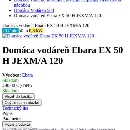
nádobou
Domáca Vodáren 50 l
Domáca vodáreň Ebara EX 50 H JEXM/A 120
Domáca vodáreň Ebara EX 50 H JEXM/A 120
70 l/min
50 m
0,8 kW
Domáca vodáreň Ebara EX 50
H JEXM/A 120
Výrobca:
Ebara
Skladom
490.00 €
(s DPH)
Skladom
Vložiť do košíka
Opýtať sa na otázku
Technický list
Popis
Parametre
Popis produktu
SAMOČINNÁ VODÁREŇ modernej konštrukcie od špičkového Japonského