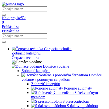
Nákupny košík
0
Prihlásiť sa
Prihlásiť sa
Čerpacia technika
Zobraziť kategóriu
Čerpacia technika
Domáce vodárne
Zobraziť kategóriu
Domáce
vodárne s ponorným čerpadlom
Zobraziť kategóriu
Ponorné automaty
S frekvenčným
meničom
S presscontrolom
S tlakovou nádobou