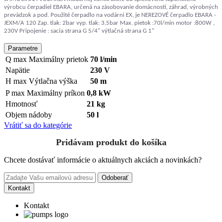
výrobcu čerpadiel EBARA, určená na zásobovanie domácností, záhrad, výrobných
prevádzok a pod. Použité čerpadlo na vodárni EX, je NEREZOVÉ čerpadlo EBARA -
JEXM/A 120 Zap. tlak: 2bar vyp. tlak: 3,5bar Max. pietok :70l/min motor :800W ,
230V Pripojenie : sacia strana G 5/4" výtlačná strana G 1"
Parametre
Q max
Maximálny prietok
70 l/min
Napätie
230 V
H max
Výtlačna výška
50 m
P max
Maximálny príkon
0,8 kW
Hmotnosť
21 kg
Objem nádoby
50 l
Vrátiť sa do kategórie
Pridávam produkt do košíka
Chcete dostávať informácie o aktuálnych akciách a novinkách?
Odoberať
Kontakt
Kontakt