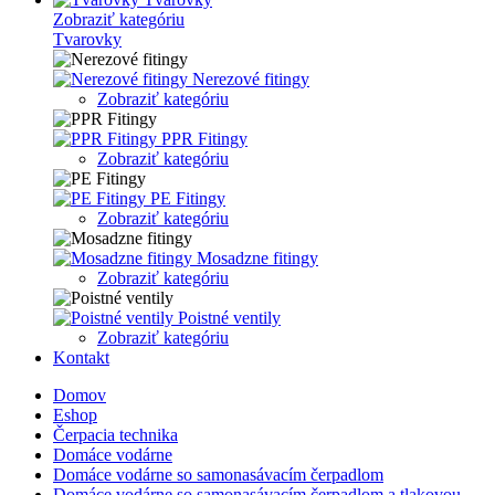
Zobraziť kategóriu
Tvarovky
Nerezové fitingy
Zobraziť kategóriu
PPR Fitingy
Zobraziť kategóriu
PE Fitingy
Zobraziť kategóriu
Mosadzne fitingy
Zobraziť kategóriu
Poistné ventily
Zobraziť kategóriu
Kontakt
Domov
Eshop
Čerpacia technika
Domáce vodárne
Domáce vodárne so samonasávacím čerpadlom
Domáce vodárne so samonasávacím čerpadlom a tlakovou