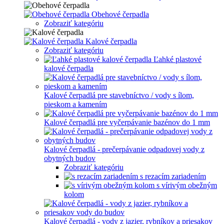
Obehové čerpadla
Zobraziť kategóriu
Kalové čerpadla
Zobraziť kategóriu
Ľahké plastové
kalové čerpadla
Kalové čerpadlá pre stavebníctvo / vody s ílom,
pieskom a kamením
Kalové čerpadlá pre vyčerpávanie bazénov do 1 mm
Kalové čerpadlá - prečerpávanie odpadovej vody z
obytných budov
Zobraziť kategóriu
s rezacím zariadením
s vírivým obežným
kolom
Kalové čerpadlá - vody z jazier, rybníkov a priesakov