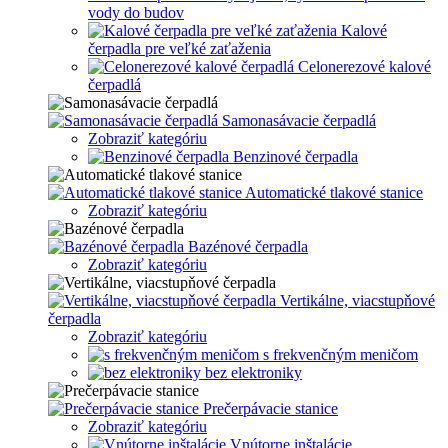
vody do budov
Kalové
čerpadla pre veľké zaťaženia
Celonerezové kalové
čerpadlá
Samonasávacie čerpadlá
Zobraziť kategóriu
Benzinové čerpadla
Automatické tlakové stanice
Zobraziť kategóriu
Bazénové čerpadla
Zobraziť kategóriu
Vertikálne, viacstupňové
čerpadla
Zobraziť kategóriu
s frekvenčným meničom
bez elektroniky
Prečerpávacie stanice
Zobraziť kategóriu
Vnútorne inštalácie