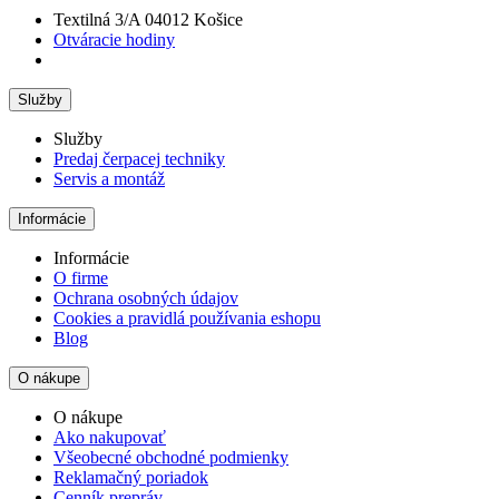
Textilná 3/A 04012 Košice
Otváracie hodiny
Služby
Služby
Predaj čerpacej techniky
Servis a montáž
Informácie
Informácie
O firme
Ochrana osobných údajov
Cookies a pravidlá používania eshopu
Blog
O nákupe
O nákupe
Ako nakupovať
Všeobecné obchodné podmienky
Reklamačný poriadok
Cenník prepráv