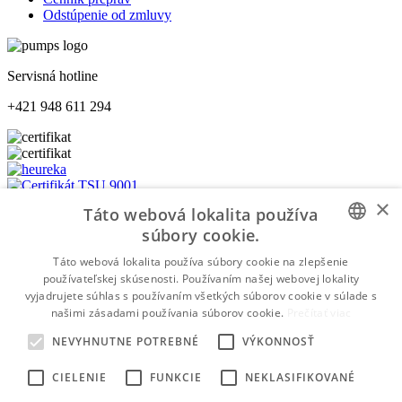
Odstúpenie od zmluvy
Servisná hotline
+421 948 611 294
×
Táto webová lokalita používa
súbory cookie.
Platba na dobierku
SLOVAK
Táto webová lokalita používa súbory cookie na zlepšenie
Platba bankovým prevodom
používateľskej skúsenosti. Používaním našej webovej lokality
SLOVAK
vyjadrujete súhlas s používaním všetkých súborov cookie v súlade s
Platba kartou
našimi zásadami používania súborov cookie.
Prečítať viac
WWW.PUMPS.SK
©2026 Všetky práva vyhradené | Made by
NEVYHNUTNE POTREBNÉ
VÝKONNOSŤ
moderny-eshop.sk
CIELENIE
FUNKCIE
NEKLASIFIKOVANÉ