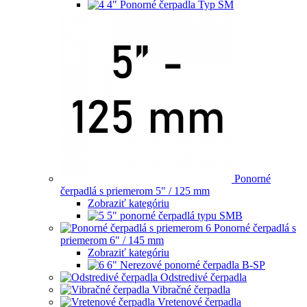
4" Ponorné čerpadla Typ SM
Ponorné
čerpadlá s priemerom 5" / 125 mm
Zobraziť kategóriu
5" ponorné čerpadlá typu SMB
Ponorné čerpadlá s
priemerom 6" / 145 mm
Zobraziť kategóriu
6" Nerezové ponorné čerpadla B-SP
Odstredivé čerpadla
Vibračné čerpadla
Vretenové čerpadla