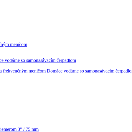
nčným meničom
e vodárne so samonasávacím čerpadlom
Domáce vodárne so samonasávacím čerpadl
priemerom 3" / 75 mm