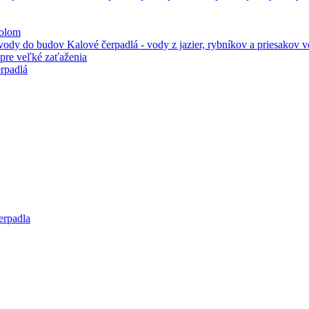
kolom
Kalové čerpadlá - vody z jazier, rybníkov a priesakov
pre veľké zaťaženia
rpadlá
erpadla