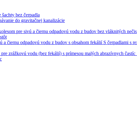
 šachty bez čerpadla
pávanie do gravitačnej kanalizácie
stôt
S čerpadlami s r
c