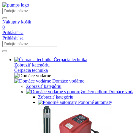
Nákupny košík
0
Prihlásiť sa
Prihlásiť sa
Čerpacia technika
Zobraziť kategóriu
Čerpacia technika
Domáce vodárne
Zobraziť kategóriu
Domáce vodá
Zobraziť kategóriu
Ponorné automaty