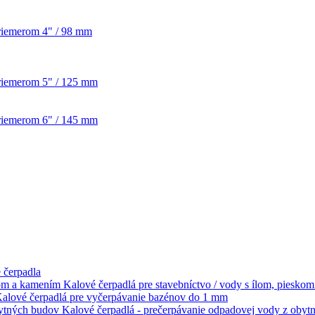
priemerom 4" / 98 mm
priemerom 5" / 125 mm
priemerom 6" / 145 mm
 čerpadla
Kalové čerpadlá pre stavebníctvo / vody s ílom, piesko
alové čerpadlá pre vyčerpávanie bazénov do 1 mm
Kalové čerpadlá - prečerpávanie odpadovej vody z oby