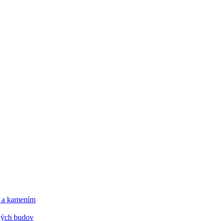
m a kamením
tných budov