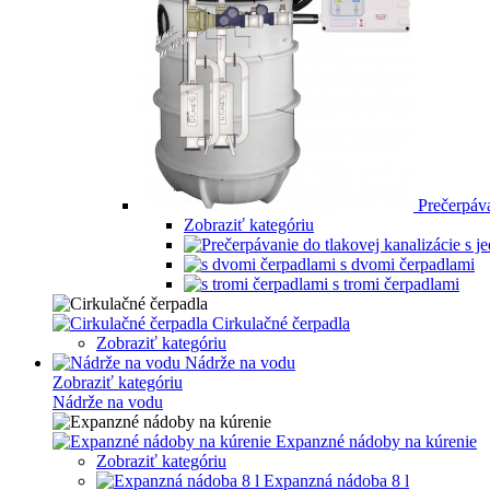
Prečerpáva
Zobraziť kategóriu
s dvomi čerpadlami
s tromi čerpadlami
Cirkulačné čerpadla
Zobraziť kategóriu
Nádrže na vodu
Zobraziť kategóriu
Nádrže na vodu
Expanzné nádoby na kúrenie
Zobraziť kategóriu
Expanzná nádoba 8 l