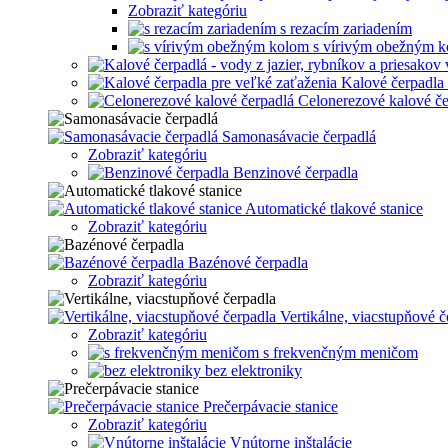
Zobraziť kategóriu
s rezacím zariadením
s vírivým obežným 
Kalové čerpadla 
Celonerezové kalové če
Samonasávacie čerpadlá
Zobraziť kategóriu
Benzinové čerpadla
Automatické tlakové stanice
Zobraziť kategóriu
Bazénové čerpadla
Zobraziť kategóriu
Vertikálne, viacstupňové č
Zobraziť kategóriu
s frekvenčným meničom
bez elektroniky
Prečerpávacie stanice
Zobraziť kategóriu
Vnútorne inštalácie