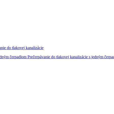
nie do tlakovej kanalizácie
Prečerpávanie do tlakovej kanalizácie s jedným čerp