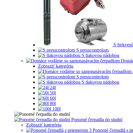
S frekve
S presscontrolom
S tlakovou nádobou
Domác
Zobraziť kategóriu
S presscontrolom
S tlakovou nádobou
24l
50l
60l
80l
100l
Ponorné čerpadla do studní
Zobraziť kategóriu
Ponorné čerpadlá s 