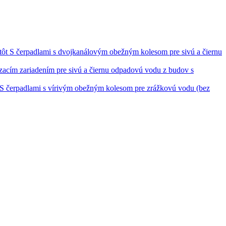
S čerpadlami s dvojkanálovým obežným kolesom pre sivú a čiernu
ezacím zariadením pre sivú a čiernu odpadovú vodu z budov s
S čerpadlami s vírivým obežným kolesom pre zrážkovú vodu (bez