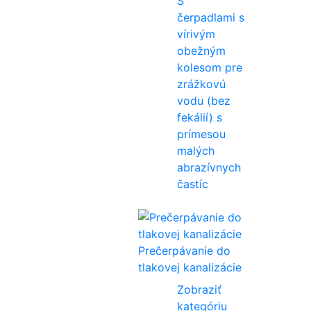
S
čerpadlami s
vírivým
obežným
kolesom pre
zrážkovú
vodu (bez
fekálií) s
prímesou
malých
abrazívnych
častíc
Prečerpávanie do
tlakovej kanalizácie
Zobraziť
kategóriu