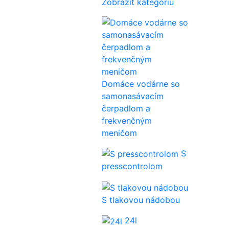
Zobraziť kategóriu
Domáce vodárne so
samonasávacím
čerpadlom a
frekvenčným
meničom
S
presscontrolom
S tlakovou nádobou
24l