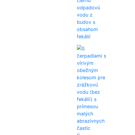
čiernu
odpadovú
vodu z
budov s
obsahom
fekálií