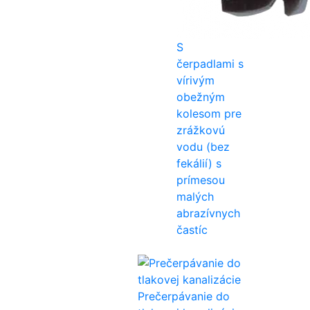
S
čerpadlami s
vírivým
obežným
kolesom pre
zrážkovú
vodu (bez
fekálií) s
prímesou
malých
abrazívnych
častíc
Prečerpávanie do