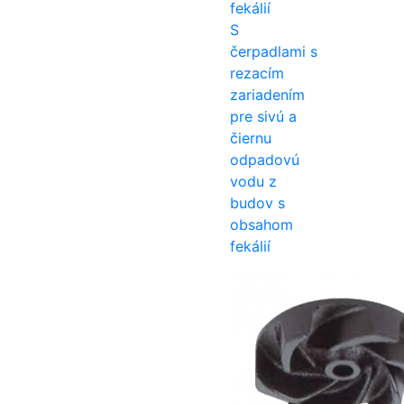
S
čerpadlami s
rezacím
zariadením
pre sivú a
čiernu
odpadovú
vodu z
budov s
obsahom
fekálií