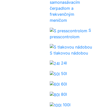
samonasávacím
čerpadlom a
frekvenčným
meničom
S
presscontrolom
S tlakovou nádobou
24l
50l
60l
80l
100l