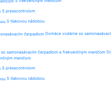
S frekvenčným meničom
S presscontrolom
S tlakovou nádobou
Domáce vodárne so samonasávac
Do
venčným meničom
S presscontrolom
S tlakovou nádobou