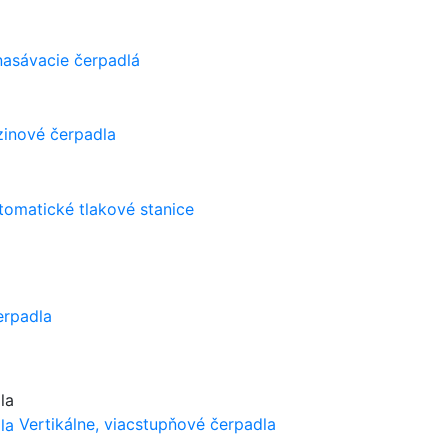
asávacie čerpadlá
zinové čerpadla
tomatické tlakové stanice
erpadla
Vertikálne, viacstupňové čerpadla