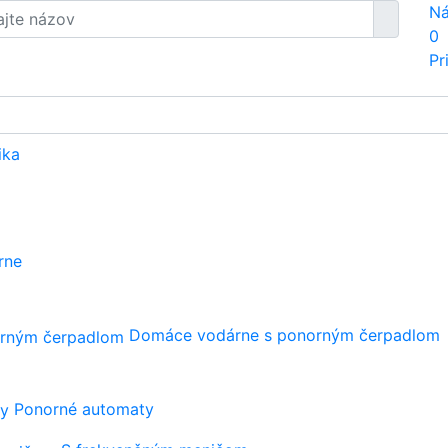
Ná
0
Pr
ika
rne
Domáce vodárne s ponorným čerpadlom
Ponorné automaty