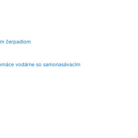
ím čerpadlom
máce vodárne so samonasávacím