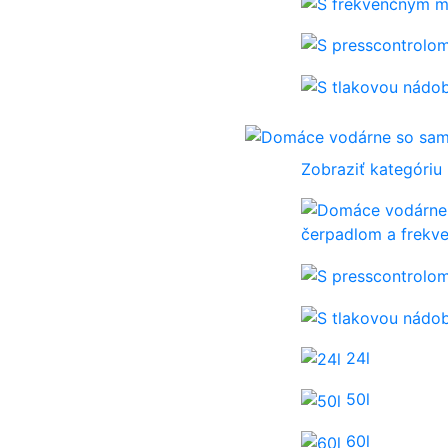
Zobraziť kategóriu
čerpadlom a frek
24l
50l
60l