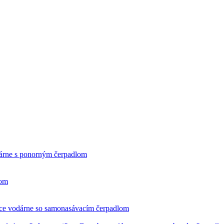
rne s ponorným čerpadlom
čom
e vodárne so samonasávacím čerpadlom