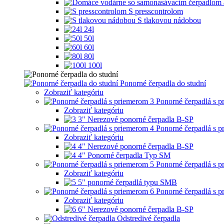
S presscontrolom
S tlakovou nádobou
24l
50l
60l
80l
100l
Ponorné čerpadla do studní
Zobraziť kategóriu
Ponorné čerpadlá s 
Zobraziť kategóriu
3" Nerezové ponorné čerpadla B-SP
Ponorné čerpadlá s 
Zobraziť kategóriu
4" Nerezové ponorné čerpadla B-SP
4" Ponorné čerpadla Typ SM
Ponorné čerpadlá s 
Zobraziť kategóriu
5" ponorné čerpadlá typu SMB
Ponorné čerpadlá s 
Zobraziť kategóriu
6" Nerezové ponorné čerpadla B-SP
Odstredivé čerpadla