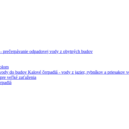
 - prečerpávanie odpadovej vody z obytných budov
kolom
Kalové čerpadlá - vody z jazier, rybníkov a priesakov
pre veľké zaťaženia
rpadlá