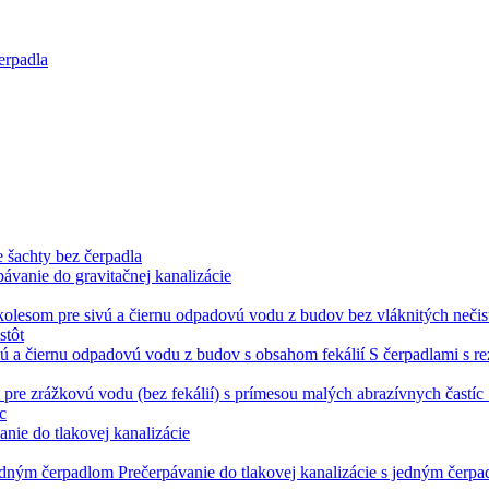
erpadla
 šachty bez čerpadla
pávanie do gravitačnej kanalizácie
stôt
S čerpadlami s r
c
anie do tlakovej kanalizácie
Prečerpávanie do tlakovej kanalizácie s jedným čerp