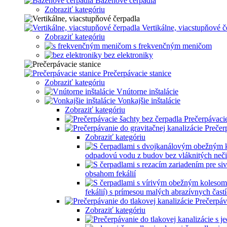
Bazénové čerpadla
Zobraziť kategóriu
Vertikálne, viacstupňové č
Zobraziť kategóriu
s frekvenčným meničom
bez elektroniky
Prečerpávacie stanice
Zobraziť kategóriu
Vnútorne inštalácie
Vonkajšie inštalácie
Zobraziť kategóriu
Prečerpávacie
Prečer
Zobraziť kategóriu
odpadovú vodu z budov bez vláknitých neči
obsahom fekálií
fekálií) s prímesou malých abrazívnych častí
Prečerpáv
Zobraziť kategóriu