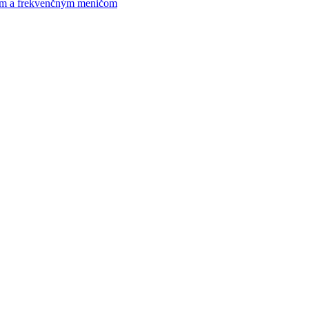
om a frekvenčným meničom