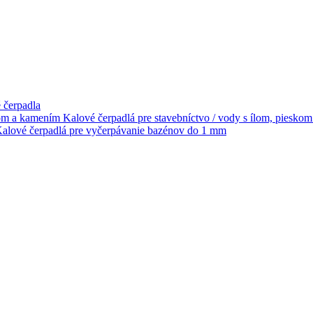
 čerpadla
Kalové čerpadlá pre stavebníctvo / vody s ílom, piesko
alové čerpadlá pre vyčerpávanie bazénov do 1 mm