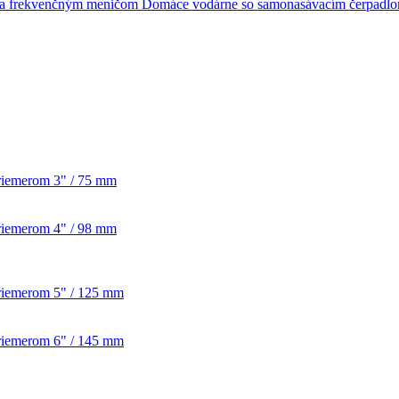
Domáce vodárne so samonasávacím čerpadl
priemerom 3" / 75 mm
priemerom 4" / 98 mm
priemerom 5" / 125 mm
priemerom 6" / 145 mm