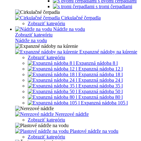
s dvomi čerpadlami
s tromi čerpadlami
Cirkulačné čerpadla
Zobraziť kategóriu
Nádrže na vodu
Zobraziť kategóriu
Nádrže na vodu
Expanzné nádoby na kúrenie
Zobraziť kategóriu
Expanzná nádoba 8 l
Expanzná nádoba 12 l
Expanzná nádoba 18 l
Expanzná nádoba 24 l
Expanzná nádoba 35 l
Expanzná nádoba 50 l
Expanzná nádoba 80 l
Expanzná nádoba 105 l
Nerezové nádrže
Zobraziť kategóriu
Plastové nádrže na vodu
Zobraziť kategóriu