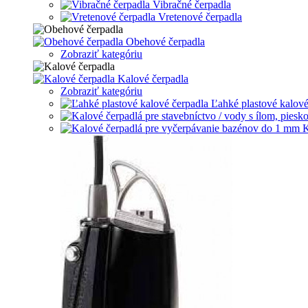
Vibračné čerpadla
Vretenové čerpadla
Obehové čerpadla
Zobraziť kategóriu
Kalové čerpadla
Zobraziť kategóriu
Ľahké plastové kalové
K