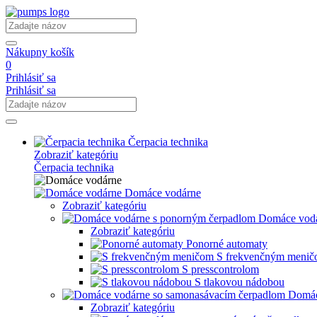
Nákupny košík
0
Prihlásiť sa
Prihlásiť sa
Čerpacia technika
Zobraziť kategóriu
Čerpacia technika
Domáce vodárne
Zobraziť kategóriu
Domáce vodá
Zobraziť kategóriu
Ponorné automaty
S frekvenčným meni
S presscontrolom
S tlakovou nádobou
Domác
Zobraziť kategóriu