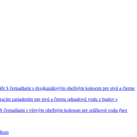
S čerpadlami s dvojkanálovým obežným kolesom pre sivú a čiernu
ezacím zariadením pre sivú a čiernu odpadovú vodu z budov s
S čerpadlami s vírivým obežným kolesom pre zrážkovú vodu (bez
adlom