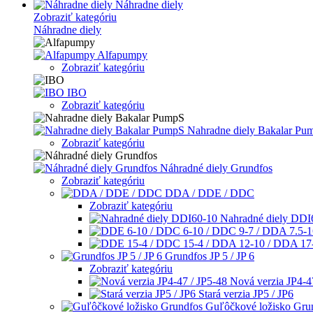
Náhradne diely
Zobraziť kategóriu
Náhradne diely
Alfapumpy
Zobraziť kategóriu
IBO
Zobraziť kategóriu
Nahradne diely Bakalar Pu
Zobraziť kategóriu
Náhradné diely Grundfos
Zobraziť kategóriu
DDA / DDE / DDC
Zobraziť kategóriu
Nahradné diely DDI
Grundfos JP 5 / JP 6
Zobraziť kategóriu
Nová verzia JP4-4
Stará verzia JP5 / JP6
Guľôčkové ložisko Gru