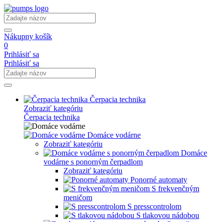
Nákupny košík
0
Prihlásiť sa
Prihlásiť sa
Čerpacia technika
Zobraziť kategóriu
Čerpacia technika
Domáce vodárne
Zobraziť kategóriu
Domáce
vodárne s ponorným čerpadlom
Zobraziť kategóriu
Ponorné automaty
S frekvenčným
meničom
S presscontrolom
S tlakovou nádobou