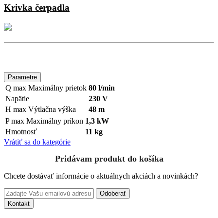
Krivka čerpadla
Parametre
Q max
Maximálny prietok
80 l/min
Napätie
230 V
H max
Výtlačna výška
48 m
P max
Maximálny príkon
1,3 kW
Hmotnosť
11 kg
Vrátiť sa do kategórie
Pridávam produkt do košíka
Chcete dostávať informácie o aktuálnych akciách a novinkách?
Odoberať
Kontakt