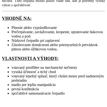
nečistôt. Tieto čerpadlá možno použiť všade tam, kde je potrebný vysoký
výkon a spoľahlivosť.
VHODNÉ NA:
Plnenie alebo vyprázdňovanie
Prečerpávanie, zavlažovanie, kropenie, upratovanie tlakovou
vodou a pod.
Núdzové čerpadlo pri zaplavení
Zásobovanie domácnosti alebo priemyselných prevádzok
pitnou alebo úžitkovou vodou.
VLASTNOSTI A VÝHODY:
vstavaný predfilter na mechanické nečistoty
vysoká účinnosť a tichý chod
vstavaný tepelný spínač, ktorý chráni motor pred nadmerným
prehriatím
madlo pre lepšiu manipuláciu
pevná konštrukcia
spoľahlivé samonasávacie čerpadlo