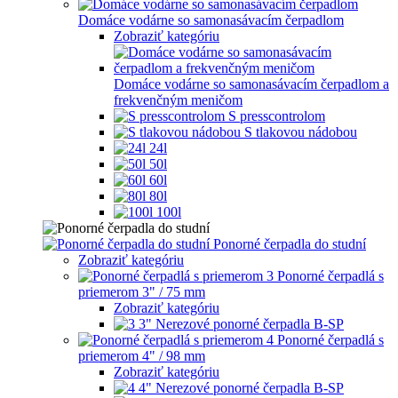
Domáce vodárne so samonasávacím čerpadlom
Zobraziť kategóriu
Domáce vodárne so samonasávacím čerpadlom a
frekvenčným meničom
S presscontrolom
S tlakovou nádobou
24l
50l
60l
80l
100l
Ponorné čerpadla do studní
Zobraziť kategóriu
Ponorné čerpadlá s
priemerom 3" / 75 mm
Zobraziť kategóriu
3" Nerezové ponorné čerpadla B-SP
Ponorné čerpadlá s
priemerom 4" / 98 mm
Zobraziť kategóriu
4" Nerezové ponorné čerpadla B-SP