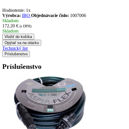
Hodnotenie:
1x
Výrobca:
IBO
Objednávacie číslo:
1007006
Skladom
172.20 €
(s DPH)
Skladom
Vložiť do košíka
Opýtať sa na otázku
Technický list
Príslušenstvo
Príslušenstvo