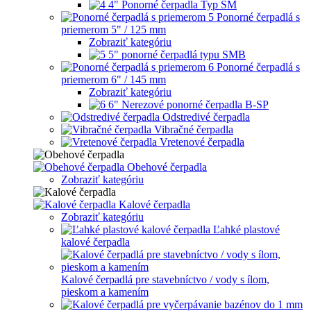
4" Ponorné čerpadla Typ SM
Ponorné čerpadlá s
priemerom 5" / 125 mm
Zobraziť kategóriu
5" ponorné čerpadlá typu SMB
Ponorné čerpadlá s
priemerom 6" / 145 mm
Zobraziť kategóriu
6" Nerezové ponorné čerpadla B-SP
Odstredivé čerpadla
Vibračné čerpadla
Vretenové čerpadla
Obehové čerpadla
Zobraziť kategóriu
Kalové čerpadla
Zobraziť kategóriu
Ľahké plastové
kalové čerpadla
Kalové čerpadlá pre stavebníctvo / vody s ílom,
pieskom a kamením