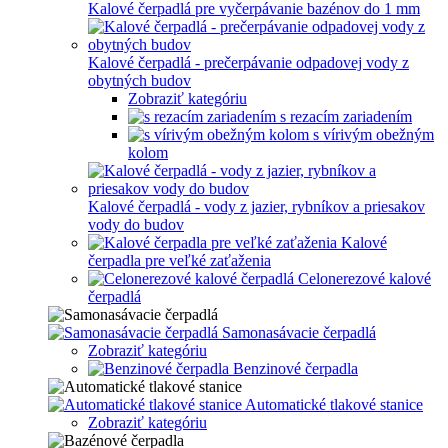
Kalové čerpadlá pre vyčerpávanie bazénov do 1 mm
Kalové čerpadlá - prečerpávanie odpadovej vody z
obytných budov
Zobraziť kategóriu
s rezacím zariadením
s vírivým obežným
kolom
Kalové čerpadlá - vody z jazier, rybníkov a priesakov
vody do budov
Kalové
čerpadla pre veľké zaťaženia
Celonerezové kalové
čerpadlá
Samonasávacie čerpadlá
Zobraziť kategóriu
Benzinové čerpadla
Automatické tlakové stanice
Zobraziť kategóriu