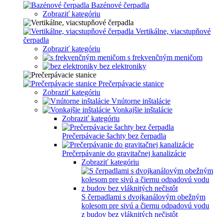
Bazénové čerpadla
Zobraziť kategóriu
Vertikálne, viacstupňové
čerpadla
Zobraziť kategóriu
s frekvenčným meničom
bez elektroniky
Prečerpávacie stanice
Zobraziť kategóriu
Vnútorne inštalácie
Vonkajšie inštalácie
Zobraziť kategóriu
Prečerpávacie šachty bez čerpadla
Prečerpávanie do gravitačnej kanalizácie
Zobraziť kategóriu
S čerpadlami s dvojkanálovým obežným
kolesom pre sivú a čiernu odpadovú vodu
z budov bez vláknitých nečistôt