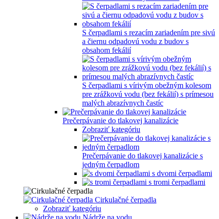
S čerpadlami s rezacím zariadením pre sivú
a čiernu odpadovú vodu z budov s
obsahom fekálií
S čerpadlami s vírivým obežným kolesom
pre zrážkovú vodu (bez fekálií) s prímesou
malých abrazívnych častíc
Prečerpávanie do tlakovej kanalizácie
Zobraziť kategóriu
Prečerpávanie do tlakovej kanalizácie s
jedným čerpadlom
s dvomi čerpadlami
s tromi čerpadlami
Cirkulačné čerpadla
Zobraziť kategóriu
Nádrže na vodu