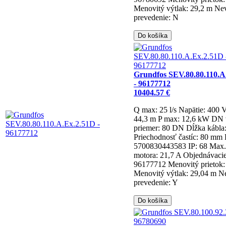
Menovitý výtlak: 29,2 m
Ne
prevedenie: N
Do košíka
Grundfos SEV.80.80.110.A
- 96177712
10404.57 €
Q max: 25 l/s
Napätie: 400 
44,3 m
P max: 12,6 kW
DN v
priemer: 80 DN
Dĺžka kábla
Priechodnosť častíc: 80 mm
5700830443583
IP: 68
Max.
motora: 21,7 A
Objednávacie 
96177712
Menovitý prietok: 
Menovitý výtlak: 29,04 m
N
prevedenie: Y
Do košíka