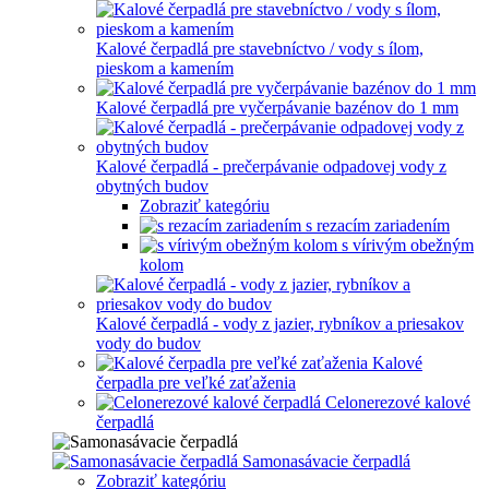
Kalové čerpadlá pre stavebníctvo / vody s ílom,
pieskom a kamením
Kalové čerpadlá pre vyčerpávanie bazénov do 1 mm
Kalové čerpadlá - prečerpávanie odpadovej vody z
obytných budov
Zobraziť kategóriu
s rezacím zariadením
s vírivým obežným
kolom
Kalové čerpadlá - vody z jazier, rybníkov a priesakov
vody do budov
Kalové
čerpadla pre veľké zaťaženia
Celonerezové kalové
čerpadlá
Samonasávacie čerpadlá
Zobraziť kategóriu