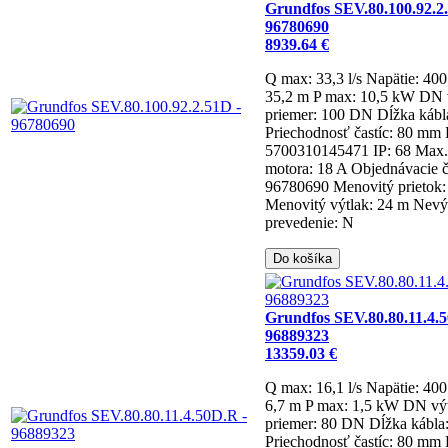
Grundfos SEV.80.100.92.2
96780690
8939.64 €
Q max: 33,3 l/s
Napätie: 40
35,2 m
P max: 10,5 kW
DN v
priemer: 100 DN
Dĺžka kábl
Priechodnosť častíc: 80 mm
5700310145471
IP: 68
Max.
motora: 18 A
Objednávacie č
96780690
Menovitý prietok: 
Menovitý výtlak: 24 m
Nevý
prevedenie: N
Do košíka
Grundfos SEV.80.80.11.4.
96889323
13359.03 €
Q max: 16,1 l/s
Napätie: 40
6,7 m
P max: 1,5 kW
DN výt
priemer: 80 DN
Dĺžka kábla
Priechodnosť častíc: 80 mm