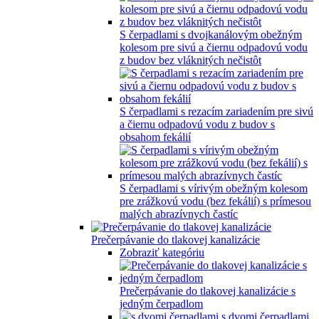
S čerpadlami s dvojkanálovým obežným
kolesom pre sivú a čiernu odpadovú vodu
z budov bez vláknitých nečistôt
S čerpadlami s rezacím zariadením pre sivú
a čiernu odpadovú vodu z budov s
obsahom fekálií
S čerpadlami s vírivým obežným kolesom
pre zrážkovú vodu (bez fekálií) s prímesou
malých abrazívnych častíc
Prečerpávanie do tlakovej kanalizácie
Zobraziť kategóriu
Prečerpávanie do tlakovej kanalizácie s
jedným čerpadlom
s dvomi čerpadlami