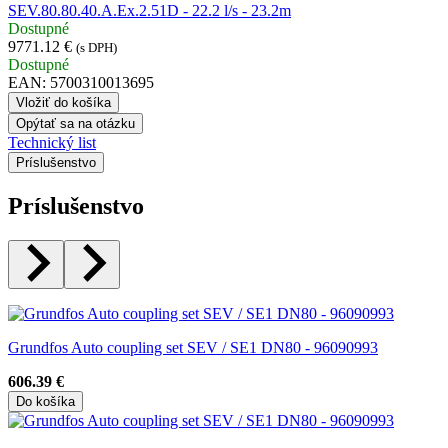
SEV.80.80.40.A.Ex.2.51D - 22.2 l/s - 23.2m
Dostupné
9771.12 €
(s DPH)
Dostupné
EAN: 5700310013695
Vložiť do košíka
Opýtať sa na otázku
Technický list
Príslušenstvo
Príslušenstvo
Grundfos Auto coupling set SEV / SE1 DN80 - 96090993
606.39 €
Do košíka