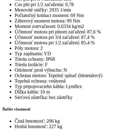
Cos phi pri 1/2 zaťaženia: 0,78
Menovité otáčky: 2935 1/min
Počiatočný krútiaci moment: 69 Nm
Záberový moment motora: 99 Nm
Moment zotrvačnosti: 0,0334 kg/m2
Účinnosť motora pri plnom zaťažení: 87,6 %
Účinnosť motora pri 3/4 zaťažení: 87,4 %
Účinnosť motora pri 1/2 zaťažení: 85,4 %
Póly motora: 2
Typ zapínania: YD
Trieda ochrany: IP68
Trieda izolácie: F
Odolnosť proti výbuchu: N
Ochrana motora: Tepelný spínač (bimetalový)
Tepelná ochrana: vnútorná
Typ pripojovacieho kábla: Lyniflex
Dĺžka kábla: 10 m
Sieťová zástrčka: bez zástrčky
Ďalšie vlastnosti
Čistá hmotnosť: 206 kg
Hrubá hmotnosť: 227 kg