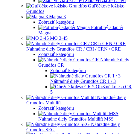
Stará verzia JP5 / JP6
Guľôčkové ložisko
Grundfos
Magna 3
Zobraziť kategóriu
Potrubný adaptér
Magna
MQ 3-45
Náhradné diely Grundfos CR / CRI / CRN / CRE
Zobraziť kategóriu
Náhradné diely
Grundfos CR
Zobraziť kategóriu
Náhradné diely Grundfos CR 1 / 3
Obežné koleso CR
5
Náhradné diely
Grundfos Multilift
Zobraziť kategóriu
Náhradné diely Grundfos Multilift MSS
Náhradne diely
Grundfos SEG