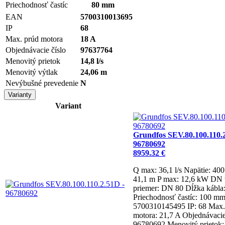
Priechodnosť častíc
80 mm
EAN
5700310013695
IP
68
Max. prúd motora
18 A
Objednávacie číslo
97637764
Menovitý prietok
14,8 l/s
Menovitý výtlak
24,06 m
Nevýbušné prevedenie
N
Varianty
Variant
Grundfos SEV.80.100.110.
96780692
8959.32 €
Q max: 36,1 l/s
Napätie: 40
41,1 m
P max: 12,6 kW
DN v
priemer: DN 80
Dĺžka kábla
Priechodnosť častíc: 100 m
5700310145495
IP: 68
Max.
motora: 21,7 A
Objednávacie 
96780692
Menovitý prietok: 