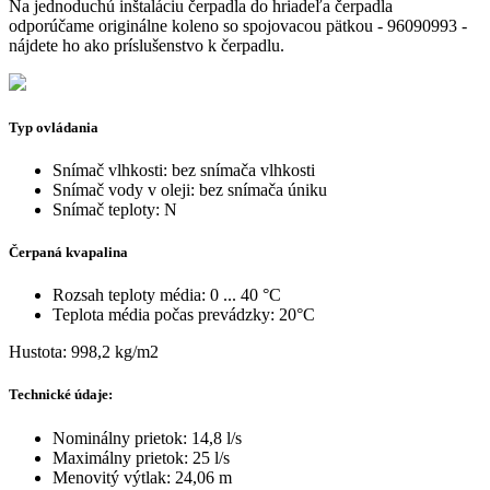
Na jednoduchú inštaláciu čerpadla do hriadeľa čerpadla
odporúčame originálne koleno so spojovacou pätkou - 96090993 -
nájdete ho ako príslušenstvo k čerpadlu.
Typ ovládania
Snímač vlhkosti: bez snímača vlhkosti
Snímač vody v oleji: bez snímača úniku
Snímač teploty: N
Čerpaná kvapalina
Rozsah teploty média: 0 ... 40 °C
Teplota média počas prevádzky: 20°C
Hustota: 998,2 kg/m2
Technické údaje:
Nominálny prietok: 14,8 l/s
Maximálny prietok: 25 l/s
Menovitý výtlak: 24,06 m