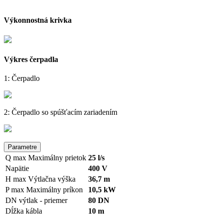
Výkonnostná krivka
Výkres čerpadla
1: Čerpadlo
2: Čerpadlo so spúšťacím zariadením
Parametre
Q max
Maximálny prietok
25 l/s
Napätie
400 V
H max
Výtlačna výška
36,7 m
P max
Maximálny príkon
10,5 kW
DN výtlak - priemer
80 DN
Dĺžka kábla
10 m