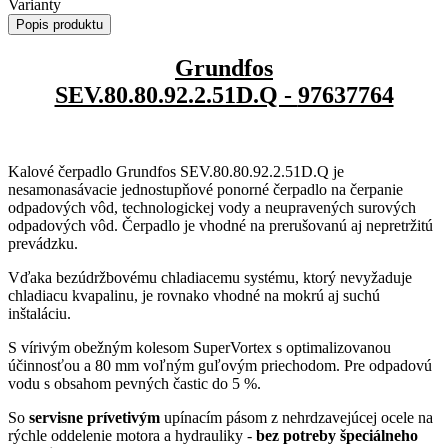
Varianty
Popis produktu
Grundfos
SEV.80.80.92.2.51D.Q -
97637764
Kalové čerpadlo Grundfos SEV.80.80.92.2.51D.Q je
nesamonasávacie jednostupňové ponorné čerpadlo na čerpanie
odpadových vôd, technologickej vody a neupravených surových
odpadových vôd. Čerpadlo je vhodné na prerušovanú aj nepretržitú
prevádzku.
Vďaka bezúdržbovému chladiacemu systému, ktorý nevyžaduje
chladiacu kvapalinu, je rovnako vhodné na mokrú aj suchú
inštaláciu.
S vírivým obežným kolesom SuperVortex s optimalizovanou
účinnosťou a 80 mm voľným guľovým priechodom. Pre odpadovú
vodu s obsahom pevných častic do 5 %.
So
servisne prívetivým
upínacím pásom z nehrdzavejúcej ocele na
rýchle oddelenie motora a hydrauliky -
bez potreby špeciálneho