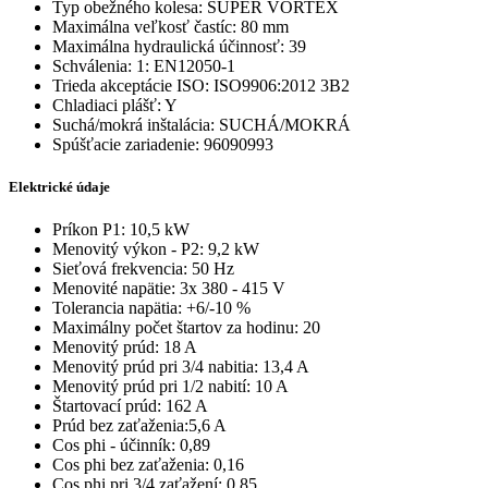
Typ obežného kolesa: SUPER VORTEX
Maximálna veľkosť častíc: 80 mm
Maximálna hydraulická účinnosť: 39
Schválenia: 1: EN12050-1
Trieda akceptácie ISO: ISO9906:2012 3B2
Chladiaci plášť: Y
Suchá/mokrá inštalácia: SUCHÁ/MOKRÁ
Spúšťacie zariadenie: 96090993
Elektrické údaje
Príkon P1: 10,5 kW
Menovitý výkon - P2: 9,2 kW
Sieťová frekvencia: 50 Hz
Menovité napätie: 3x 380 - 415 V
Tolerancia napätia: +6/-10 %
Maximálny počet štartov za hodinu: 20
Menovitý prúd: 18 A
Menovitý prúd pri 3/4 nabitia: 13,4 A
Menovitý prúd pri 1/2 nabití: 10 A
Štartovací prúd: 162 A
Prúd bez zaťaženia:5,6 A
Cos phi - účinník: 0,89
Cos phi bez zaťaženia: 0,16
Cos phi pri 3/4 zaťažení: 0,85