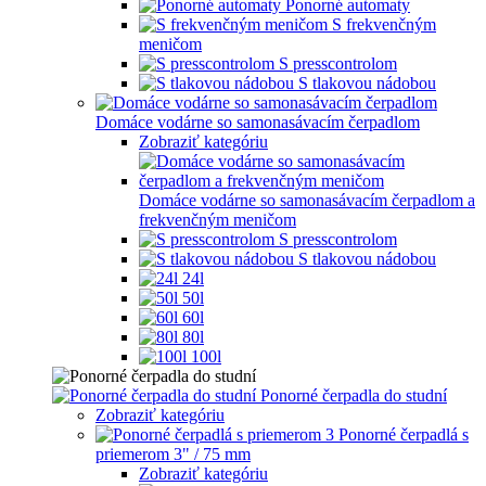
Ponorné automaty
S frekvenčným
meničom
S presscontrolom
S tlakovou nádobou
Domáce vodárne so samonasávacím čerpadlom
Zobraziť kategóriu
Domáce vodárne so samonasávacím čerpadlom a
frekvenčným meničom
S presscontrolom
S tlakovou nádobou
24l
50l
60l
80l
100l
Ponorné čerpadla do studní
Zobraziť kategóriu
Ponorné čerpadlá s
priemerom 3" / 75 mm
Zobraziť kategóriu