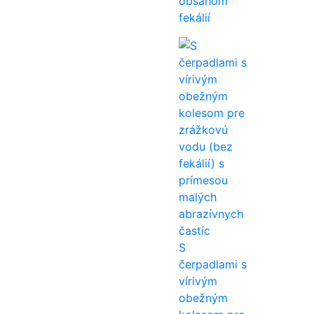
obsahom
fekálií
S
čerpadlami s
vírivým
obežným