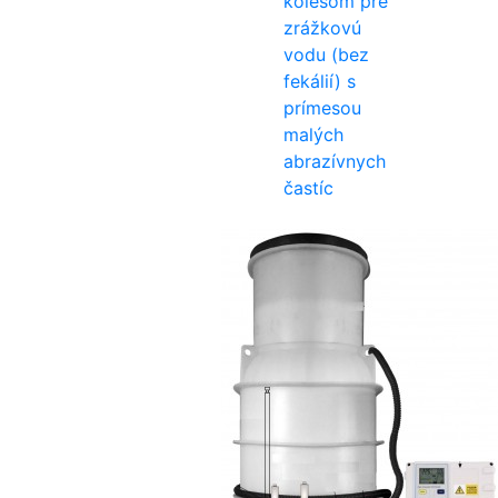
kolesom pre
zrážkovú
vodu (bez
fekálií) s
prímesou
malých
abrazívnych
častíc