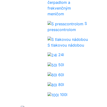
čerpadlom a
frekvenčným
meničom
S
presscontrolom
S tlakovou nádobou
24l
50l
60l
80l
100l