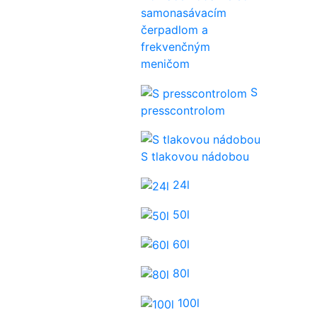
samonasávacím
čerpadlom a
frekvenčným
meničom
S
presscontrolom
S tlakovou nádobou
24l
50l
60l
80l
100l