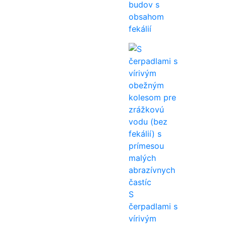
budov s
obsahom
fekálií
S
čerpadlami s
vírivým