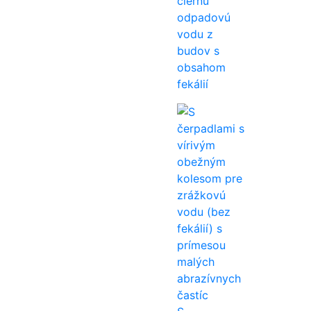
čiernu
odpadovú
vodu z
budov s
obsahom
fekálií