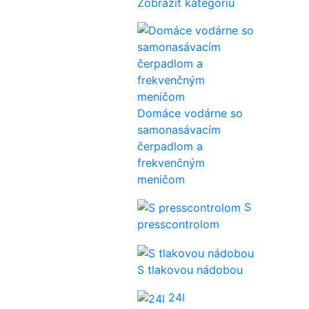
Zobraziť kategóriu
Domáce vodárne so
samonasávacím
čerpadlom a
frekvenčným
meničom
S
presscontrolom
S tlakovou nádobou
24l