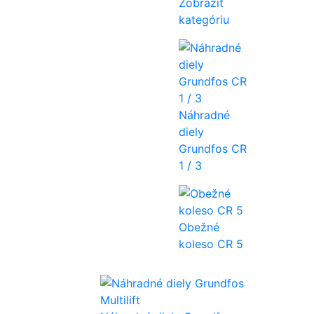
Zobraziť
kategóriu
Náhradné
diely
Grundfos CR
1 / 3
Obežné
koleso CR 5