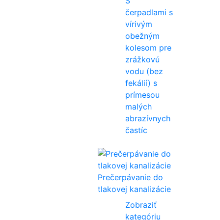
S
čerpadlami s
vírivým
obežným
kolesom pre
zrážkovú
vodu (bez
fekálií) s
prímesou
malých
abrazívnych
častíc
Prečerpávanie do
tlakovej kanalizácie
Zobraziť
kategóriu