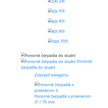
24l
50l
60l
80l
100l
Ponorné
čerpadla do studní
Zobraziť kategóriu
Ponorné čerpadlá s priemerom
3" / 75 mm