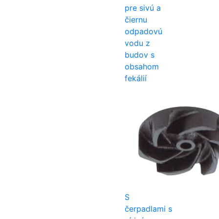
pre sivú a
čiernu
odpadovú
vodu z
budov s
obsahom
fekálií
S
čerpadlami s