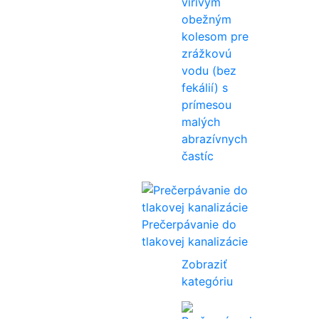
vírivým
obežným
kolesom pre
zrážkovú
vodu (bez
fekálií) s
prímesou
malých
abrazívnych
častíc
Prečerpávanie do
tlakovej kanalizácie
Zobraziť
kategóriu