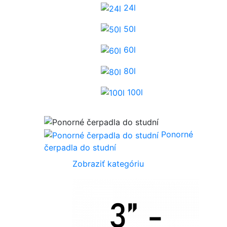
24l
50l
60l
80l
100l
Ponorné
čerpadla do studní
Zobraziť kategóriu