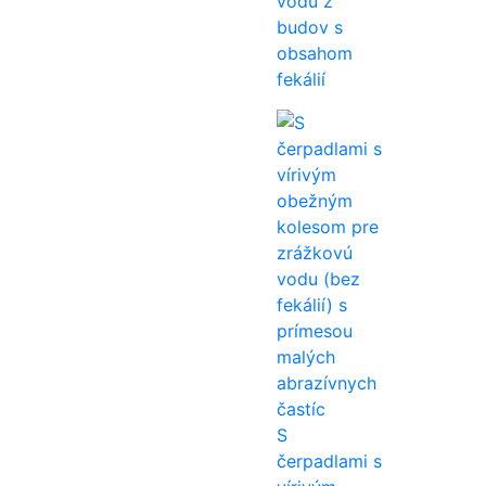
vodu z
budov s
obsahom
fekálií
S
čerpadlami s