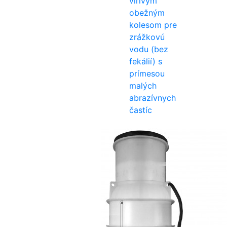
vírivým
obežným
kolesom pre
zrážkovú
vodu (bez
fekálií) s
prímesou
malých
abrazívnych
častíc