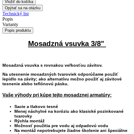
Vložiť do košíka
Opýtať sa na otázku
Technický list
Popis
Varianty
Popis produktu
Mosadzná vsuvka 3/8"
Mosadzná vsuvka s rovnakou veľkosťou závitov.
Na utesnenie mosadzných tvaroviek odporúčame použiť
lepidlo na závity; ako alternatívu možno použiť aj závitové
tesnenie alebo teflónovú pásku.
Vaše výhody pri kúpe tejto mosadznej armatúry:
Sacie a tlakovo tesné
Menej náchylné na koróziu ako klasické pozinkované
tvarovky
Rýchla montáž
Možnosť použitia pre vodu aj odpadovú vodu
Na montáž nepotrebujete žiadne školenie ani špeciálne