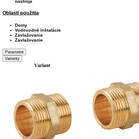
nástroje
Oblasti použitia
Domy
Vodovodné inštalácie
Zavlažovanie
Zavlažovanie
Parametre
Varianty
Variant