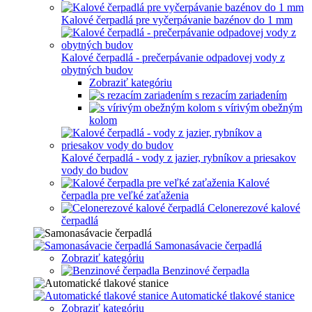
Kalové čerpadlá pre vyčerpávanie bazénov do 1 mm
Kalové čerpadlá - prečerpávanie odpadovej vody z
obytných budov
Zobraziť kategóriu
s rezacím zariadením
s vírivým obežným
kolom
Kalové čerpadlá - vody z jazier, rybníkov a priesakov
vody do budov
Kalové
čerpadla pre veľké zaťaženia
Celonerezové kalové
čerpadlá
Samonasávacie čerpadlá
Zobraziť kategóriu
Benzinové čerpadla
Automatické tlakové stanice
Zobraziť kategóriu