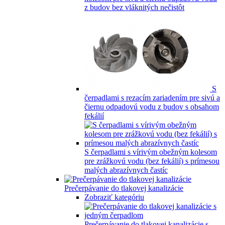
z budov bez vláknitých nečistôt
S
čerpadlami s rezacím zariadením pre sivú a
čiernu odpadovú vodu z budov s obsahom
fekálií
S čerpadlami s vírivým obežným kolesom
pre zrážkovú vodu (bez fekálií) s prímesou
malých abrazívnych častíc
Prečerpávanie do tlakovej kanalizácie
Zobraziť kategóriu
Prečerpávanie do tlakovej kanalizácie s