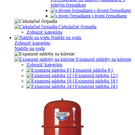
jedným čerpadlom
s dvomi čerpadlami
s tromi čerpadlami
Cirkulačné čerpadla
Zobraziť kategóriu
Nádrže na vodu
Zobraziť kategóriu
Nádrže na vodu
Expanzné nádoby na kúrenie
Zobraziť kategóriu
Expanzná nádoba 8 l
Expanzná nádoba 12 l
Expanzná nádoba 18 l
Expanzná nádoba 24 l