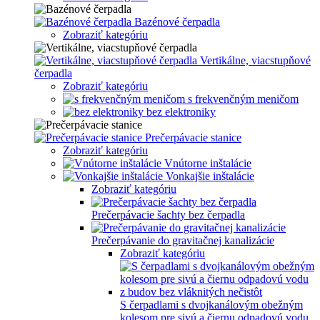
Bazénové čerpadla
Zobraziť kategóriu
Vertikálne, viacstupňové
čerpadla
Zobraziť kategóriu
s frekvenčným meničom
bez elektroniky
Prečerpávacie stanice
Zobraziť kategóriu
Vnútorne inštalácie
Vonkajšie inštalácie
Zobraziť kategóriu
Prečerpávacie šachty bez čerpadla
Prečerpávanie do gravitačnej kanalizácie
Zobraziť kategóriu
S čerpadlami s dvojkanálovým obežným
kolesom pre sivú a čiernu odpadovú vodu