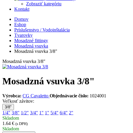
Zobraziť kategóriu
Kontakt
Domov
Eshop
Príslušenstvo / Vodoinštalácia
Tvarovky
Mosadzné fittingy
Mosadzná vsuvka
Mosadzná vsuvka 3/8"
Mosadzná vsuvka 3/8"
Mosadzná vsuvka 3/8"
Výrobca:
CG Cavaletto
Objednávacie číslo:
1024001
Veľkosť závitov:
3/8"
1/4"
3/8"
1/2"
3/4"
1"
1"
5/4"
6/4"
2"
Skladom
1.64 €
(s DPH)
Skladom