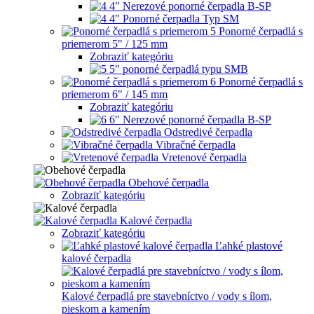
4" Nerezové ponorné čerpadla B-SP
4" Ponorné čerpadla Typ SM
Ponorné čerpadlá s
priemerom 5" / 125 mm
Zobraziť kategóriu
5" ponorné čerpadlá typu SMB
Ponorné čerpadlá s
priemerom 6" / 145 mm
Zobraziť kategóriu
6" Nerezové ponorné čerpadla B-SP
Odstredivé čerpadla
Vibračné čerpadla
Vretenové čerpadla
Obehové čerpadla
Zobraziť kategóriu
Kalové čerpadla
Zobraziť kategóriu
Ľahké plastové
kalové čerpadla
Kalové čerpadlá pre stavebníctvo / vody s ílom,
pieskom a kamením