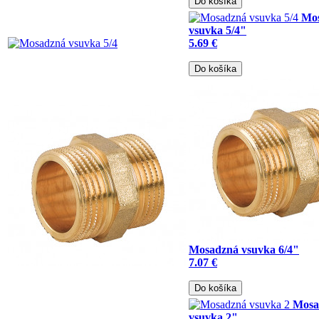
Do košíka
Mo
vsuvka 5/4"
5.69 €
Do košíka
Mosadzná vsuvka 6/4"
7.07 €
Do košíka
Mosa
vsuvka 2"