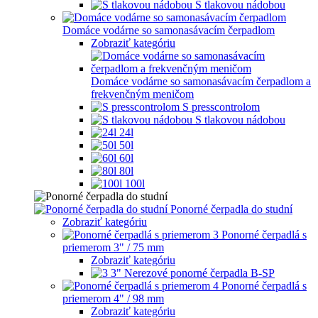
S tlakovou nádobou
Domáce vodárne so samonasávacím čerpadlom
Zobraziť kategóriu
Domáce vodárne so samonasávacím čerpadlom a
frekvenčným meničom
S presscontrolom
S tlakovou nádobou
24l
50l
60l
80l
100l
Ponorné čerpadla do studní
Zobraziť kategóriu
Ponorné čerpadlá s
priemerom 3" / 75 mm
Zobraziť kategóriu
3" Nerezové ponorné čerpadla B-SP
Ponorné čerpadlá s
priemerom 4" / 98 mm
Zobraziť kategóriu