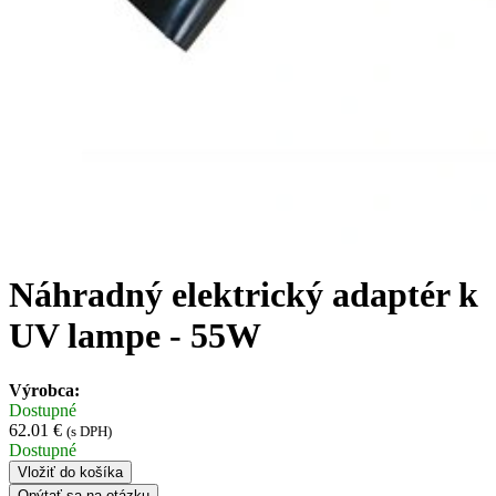
Náhradný elektrický adaptér k
UV lampe - 55W
Výrobca:
Dostupné
62.01 €
(s DPH)
Dostupné
Vložiť do košíka
Opýtať sa na otázku