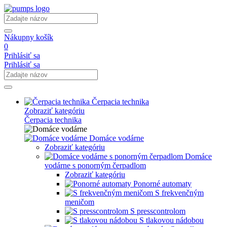
Nákupny košík
0
Prihlásiť sa
Prihlásiť sa
Čerpacia technika
Zobraziť kategóriu
Čerpacia technika
Domáce vodárne
Zobraziť kategóriu
Domáce
vodárne s ponorným čerpadlom
Zobraziť kategóriu
Ponorné automaty
S frekvenčným
meničom
S presscontrolom
S tlakovou nádobou