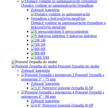
Domáce vodárne so samonasávacím čerpadlom
Zobraziť kategóriu
Domáce vodárne so samonasávacím čerpadlom a
frekvenčným meničom
S presscontrolom
S tlakovou nádobou
24l
50l
60l
80l
100l
Ponorné čerpadla do studní
Zobraziť kategóriu
Ponorné čerpadlá s
priemerom 3" / 75 mm
Zobraziť kategóriu
3" Nerezové ponorné čerpadla B-SP
Ponorné čerpadlá s
priemerom 4" / 98 mm
Zobraziť kategóriu
4" Nerezové ponorné čerpadla B-SP