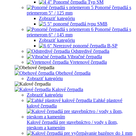
4" Ponorné čerpadla Typ SM
Ponorné čerpadlá s
priemerom 5" / 125 mm
Zobraziť kategóriu
5" ponorné čerpadlá typu SMB
Ponorné čerpadlá s
priemerom 6" / 145 mm
Zobraziť kategóriu
6" Nerezové ponorné čerpadla B-SP
Odstredivé čerpadla
Vibračné čerpadla
Vretenové čerpadla
Obehové čerpadla
Zobraziť kategóriu
Kalové čerpadla
Zobraziť kategóriu
Ľahké plastové
kalové čerpadla
Kalové čerpadlá pre stavebníctvo / vody s ílom,
pieskom a kamením