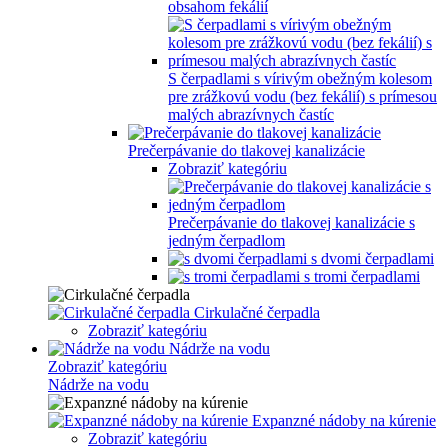
obsahom fekálií
S čerpadlami s vírivým obežným kolesom
pre zrážkovú vodu (bez fekálií) s prímesou
malých abrazívnych častíc
Prečerpávanie do tlakovej kanalizácie
Zobraziť kategóriu
Prečerpávanie do tlakovej kanalizácie s
jedným čerpadlom
s dvomi čerpadlami
s tromi čerpadlami
Cirkulačné čerpadla
Zobraziť kategóriu
Nádrže na vodu
Zobraziť kategóriu
Nádrže na vodu
Expanzné nádoby na kúrenie
Zobraziť kategóriu