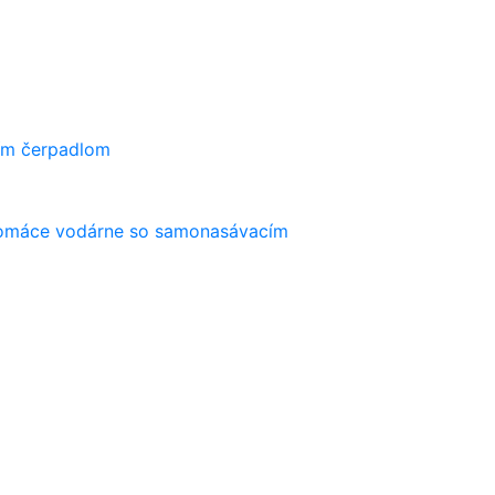
ím čerpadlom
máce vodárne so samonasávacím