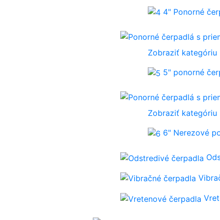
4" Ponorné če
Zobraziť kategóriu
5" ponorné če
Zobraziť kategóriu
6" Nerezové p
Ods
Vibra
Vre