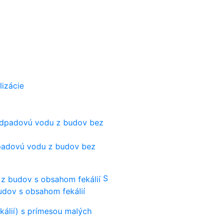
lizácie
dpadovú vodu z budov bez
S
udov s obsahom fekálií