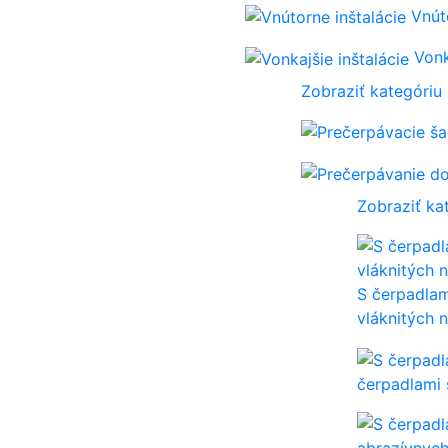
Vnút
Vonk
Zobraziť kategóriu
Zobraziť ka
S čerpadla
vláknitých n
čerpadlami 