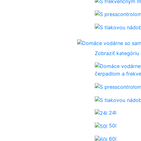
Zobraziť kategóriu
čerpadlom a frek
24l
50l
60l