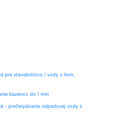
á pre stavebníctvo / vody s ílom,
vanie bazénov do 1 mm
lá - prečerpávanie odpadovej vody z