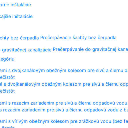
orne inštalácie
ajšie inštalácie
Prečerpávacie šachty bez čerpadla
Prečerpávanie do gravitačnej kana
tegóriu
mi s dvojkanálovým obežným kolesom pre sivú a čiernu o
ečistôt
s rezacím zariadením pre sivú a čiernu odpadovú vodu z b