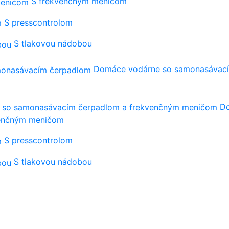
S frekvenčným meničom
S presscontrolom
S tlakovou nádobou
Domáce vodárne so samonasávac
Do
venčným meničom
S presscontrolom
S tlakovou nádobou