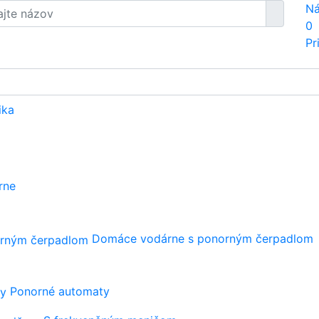
Ná
0
Pr
ika
rne
Domáce vodárne s ponorným čerpadlom
Ponorné automaty