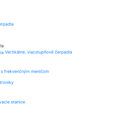
erpadla
Vertikálne, viacstupňové čerpadla
s frekvenčným meničom
troniky
vacie stanice