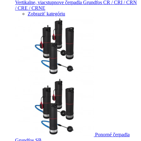
Vertikalne, viacstupnove čerpadla Grundfos CR / CRI / CRN
/ CRE / CRNE
Zobraziť kategóriu
Ponorné čerpadla
Grundfos SB