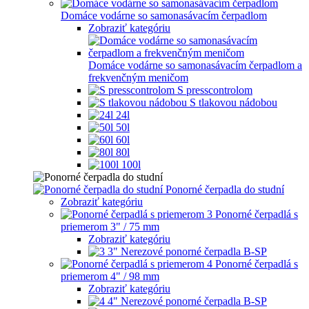
Domáce vodárne so samonasávacím čerpadlom
Zobraziť kategóriu
Domáce vodárne so samonasávacím čerpadlom a
frekvenčným meničom
S presscontrolom
S tlakovou nádobou
24l
50l
60l
80l
100l
Ponorné čerpadla do studní
Zobraziť kategóriu
Ponorné čerpadlá s
priemerom 3" / 75 mm
Zobraziť kategóriu
3" Nerezové ponorné čerpadla B-SP
Ponorné čerpadlá s
priemerom 4" / 98 mm
Zobraziť kategóriu
4" Nerezové ponorné čerpadla B-SP