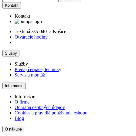
Kontakt
Kontakt
Textilná 3/A 04012 Košice
Otváracie hodiny
Služby
Služby
Predaj čerpacej techniky
Servis a montáž
Informácie
Informácie
O firme
Ochrana osobných údajov
Cookies a pravidlá používania eshopu
Blog
O nákupe