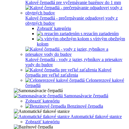
Kalové čerpadlá pre vyčerpávanie bazénov do 1 mm
Kalové čerpadlá - prečerpávanie odpadovej vody z
obytných budov
Zobraziť kategóriu
s rezacím zariadením
s vírivým obežným
kolom
Kalové čerpadlá - vody z jazier, rybníkov a priesakov
vody do budov
Kalové
čerpadla pre veľké zaťaženia
Celonerezové kalové
čerpadlá
Samonasávacie čerpadlá
Zobraziť kategóriu
Benzinové čerpadla
Automatické tlakové stanice
Zobraziť kategóriu