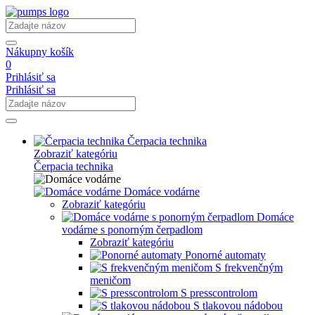
Nákupny košík
0
Prihlásiť sa
Prihlásiť sa
Čerpacia technika
Zobraziť kategóriu
Čerpacia technika
Domáce vodárne
Zobraziť kategóriu
Domáce
vodárne s ponorným čerpadlom
Zobraziť kategóriu
Ponorné automaty
S frekvenčným
meničom
S presscontrolom
S tlakovou nádobou