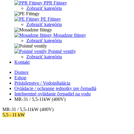
PPR Fitingy
Zobraziť kategóriu
PE Fitingy
Zobraziť kategóriu
Mosadzne fitingy
Zobraziť kategóriu
Poistné ventily
Zobraziť kategóriu
Kontakt
Domov
Eshop
Príslušenstvo / Vodoinštalácia
Ovládacie / ochranne jednotky pre čerpadlá
Inteligentné ovládanie čerpadiel na vodu
MR-31 / 5,5-11kW (400V)
MR-31 / 5,5-11kW (400V)
5,5 - 11 kW