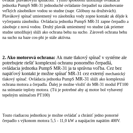
ovládať plavákovým spínačom. Týmto spôsobom umožňuje ovládacia
jednotka PumpS MR-31 jednoduché ovládanie čerpadiel na zásobovanie
veľkých zásobníkov vodou so studne (napr. Glóbusy na družstvách).
Plavákový spínač umiestnený vo zásobníku vody zopne kontakt ak dôjde k
vyčerpaniu zásobníku. Ovládacia jednotka PumpS MR-31 zapne čerpadlo a
zásobuje z nová vodou. Druhý plavák umiestnený vo studne (ak priemer
studne umožňuje) slúži ako ochrana behu na sucho. Zároveň ochrana behu
na sucho na baze cos-phi je stále aktívna.
2. Ako motorová ochrana:
Ak mate tlakový spínač v systéme ale
potrebujete riešiť komplexnú ochranu ponorného čerpadlá,
ovládacia jednotka PumpS MR-31 ja ta správna voľba. Cez bez
napäťový kontakt je možne spínať MR-31 cez externý
mechanický
MR-31
tlakový spínač. Ovládacia jednotka PumpS
slúži ako komplexná
ochrana motora a čerpadla. Ďalej je možne vložiť do MR-31 modul PT100
na snímanie teploty motora. (Tú je potrebné aby aj motor bol vybavený
tepelným snímačom PT100)
Touto riadiacou jednotkou je možne ovládať a chrániť jedno ponorné
čerpadlo s výkonom motora 5,5 - 11,0 kW a napájacím napätím 400V.