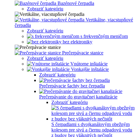
Bazénové čerpadla
Zobraziť kategóriu
Vertikálne, viacstupňové
čerpadla
Zobraziť kategóriu
s frekvenčným meničom
bez elektroniky
Prečerpávacie stanice
Zobraziť kategóriu
Vnútorne inštalácie
Vonkajšie inštalácie
Zobraziť kategóriu
Prečerpávacie šachty bez čerpadla
Prečerpávanie do gravitačnej kanalizácie
Zobraziť kategóriu
S čerpadlami s dvojkanálovým obežným
kolesom pre sivú a čiernu odpadovú vodu
z budov bez vláknitých nečistôt