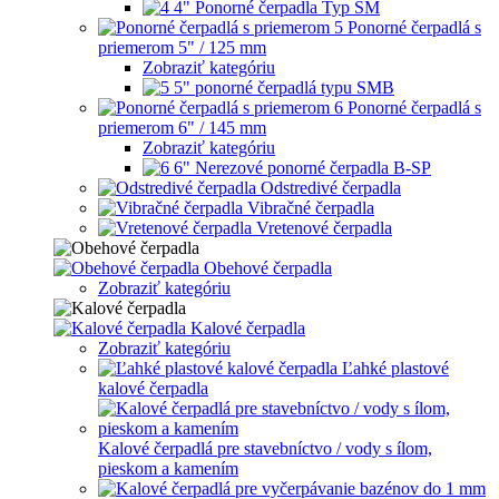
4" Ponorné čerpadla Typ SM
Ponorné čerpadlá s
priemerom 5" / 125 mm
Zobraziť kategóriu
5" ponorné čerpadlá typu SMB
Ponorné čerpadlá s
priemerom 6" / 145 mm
Zobraziť kategóriu
6" Nerezové ponorné čerpadla B-SP
Odstredivé čerpadla
Vibračné čerpadla
Vretenové čerpadla
Obehové čerpadla
Zobraziť kategóriu
Kalové čerpadla
Zobraziť kategóriu
Ľahké plastové
kalové čerpadla
Kalové čerpadlá pre stavebníctvo / vody s ílom,
pieskom a kamením