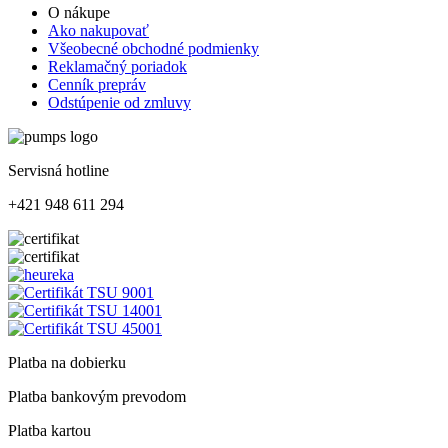
O nákupe
Ako nakupovať
Všeobecné obchodné podmienky
Reklamačný poriadok
Cenník prepráv
Odstúpenie od zmluvy
Servisná hotline
+421 948 611 294
Platba na dobierku
Platba bankovým prevodom
Platba kartou