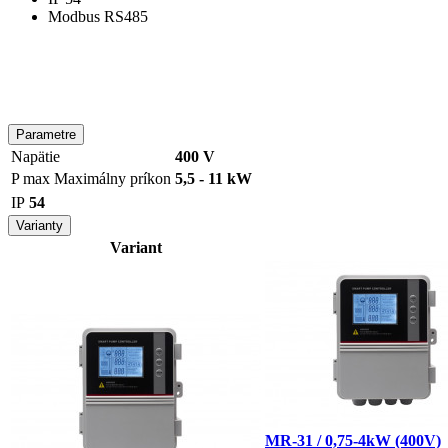
Modbus RS485
Parametre
Napätie
400 V
P max
Maximálny príkon
5,5 - 11 kW
IP
54
Varianty
Variant
MR-31 / 0,75-4kW (400V)