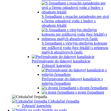
S čerpadlami s rezacím zariadením pre sivú
a čiernu odpadovú vodu z budov s
obsahom fekálií
S čerpadlami s vírivým obežným kolesom
pre zrážkovú vodu (bez fekálií) s prímesou
malých abrazívnych častíc
Prečerpávanie do tlakovej kanalizácie
Zobraziť kategóriu
Prečerpávanie do tlakovej kanalizácie s
jedným čerpadlom
s dvomi čerpadlami
s tromi čerpadlami
Cirkulačné čerpadla
Zobraziť kategóriu
Nádrže na vodu