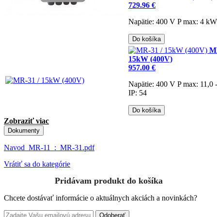
729.96 €
Napätie: 400 V
P max: 4 k
Do košíka
MR
15kW (400V)
957.00 €
Napätie: 400 V
P max: 11,0 
IP: 54
Do košíka
Zobraziť viac
Dokumenty
Navod_MR-11_:_MR-31.pdf
Vrátiť sa do kategórie
Pridávam produkt do košíka
Chcete dostávať informácie o aktuálnych akciách a novinkách?
Odoberať