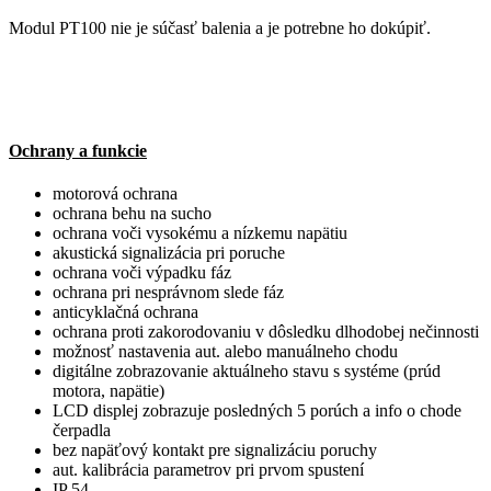
Modul PT100 nie je súčasť balenia a je potrebne ho dokúpiť.
Ochrany a funkcie
motorová ochrana
ochrana behu na sucho
ochrana voči vysokému a nízkemu napätiu
akustická signalizácia pri poruche
ochrana voči výpadku fáz
ochrana pri nesprávnom slede fáz
anticyklačná ochrana
ochrana proti zakorodovaniu v dôsledku dlhodobej nečinnosti
možnosť nastavenia aut. alebo manuálneho chodu
digitálne zobrazovanie aktuálneho stavu s systéme (prúd
motora, napätie)
LCD displej zobrazuje posledných 5 porúch a info o chode
čerpadla
bez napäťový kontakt pre signalizáciu poruchy
aut. kalibrácia parametrov pri prvom spustení
IP 54