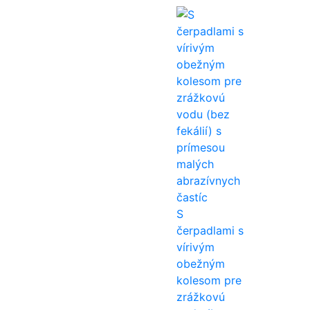
S
čerpadlami s
vírivým
obežným
kolesom pre
zrážkovú