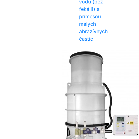
vodu (bez
fekálií) s
prímesou
malých
abrazívnych
častíc