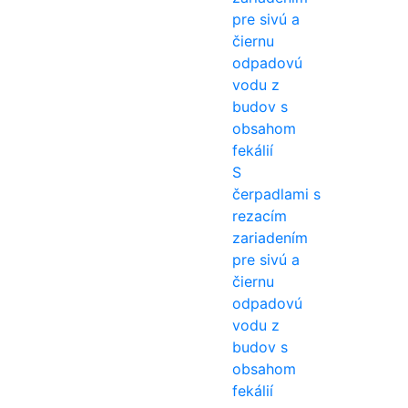
S
čerpadlami s
rezacím
zariadením
pre sivú a
čiernu
odpadovú
vodu z
budov s
obsahom
fekálií