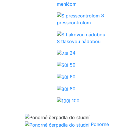
meničom
S
presscontrolom
S tlakovou nádobou
24l
50l
60l
80l
100l
Ponorné