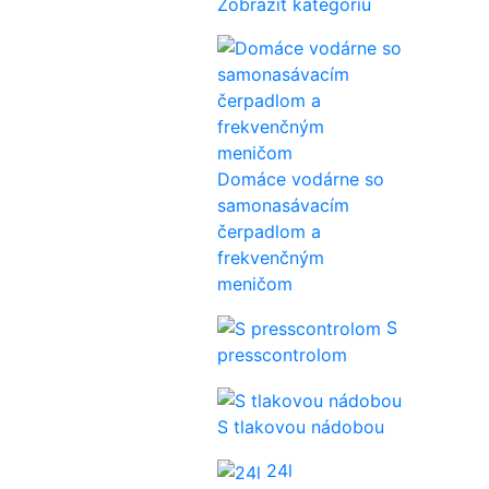
Zobraziť kategóriu
Domáce vodárne so
samonasávacím
čerpadlom a
frekvenčným
meničom
S
presscontrolom
S tlakovou nádobou
24l