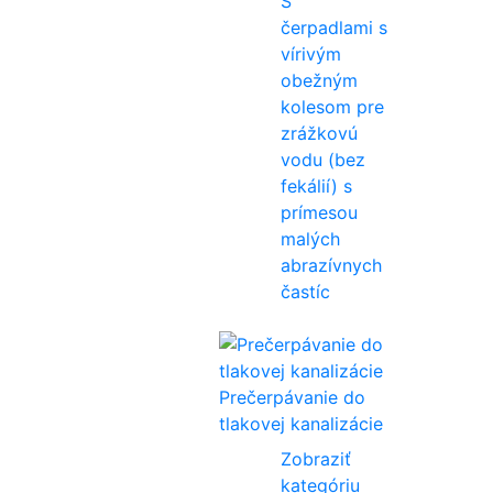
S
čerpadlami s
vírivým
obežným
kolesom pre
zrážkovú
vodu (bez
fekálií) s
prímesou
malých
abrazívnych
častíc
Prečerpávanie do
tlakovej kanalizácie
Zobraziť
kategóriu