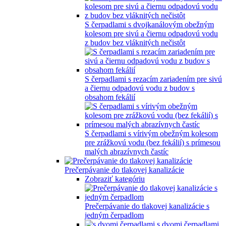
S čerpadlami s dvojkanálovým obežným
kolesom pre sivú a čiernu odpadovú vodu
z budov bez vláknitých nečistôt
S čerpadlami s rezacím zariadením pre sivú
a čiernu odpadovú vodu z budov s
obsahom fekálií
S čerpadlami s vírivým obežným kolesom
pre zrážkovú vodu (bez fekálií) s prímesou
malých abrazívnych častíc
Prečerpávanie do tlakovej kanalizácie
Zobraziť kategóriu
Prečerpávanie do tlakovej kanalizácie s
jedným čerpadlom
s dvomi čerpadlami