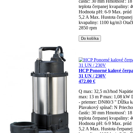
častíc: 30 mm
Hmotnosť: 18
teplota čerpanej kvapaliny: 
Hodnota pH: 6-9
Max. prúd 
5,2 A
Max. Hustota čerpanej
kvapaliny: 1100 kg/m3
Otač
2850 rpm
Do košíka
HCP Ponorné kalové čerpa
31 UN / 230V
472.00 €
Q max: 32,5 m3/hod
Napäti
max: 13 m
P max: 1,08 kW
- priemer: DN80/3 ''
Dĺžka k
Plavakový spínač: N
Priech
častíc: 30 mm
Hmotnosť: 18
teplota čerpanej kvapaliny: 
Hodnota pH: 6-9
Max. prúd 
5,2 A
Max. Hustota čerpanej