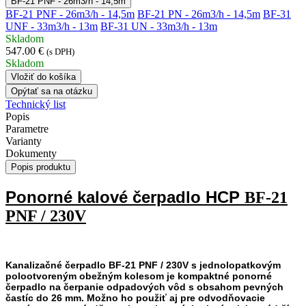
BF-21 PNF - 26m3/h - 14,5m
BF-21 PNF - 26m3/h - 14,5m
BF-21 PN - 26m3/h - 14,5m
BF-31
UNF - 33m3/h - 13m
BF-31 UN - 33m3/h - 13m
Skladom
547.00 €
(s DPH)
Skladom
Vložiť do košíka
Opýtať sa na otázku
Technický list
Popis
Parametre
Varianty
Dokumenty
Popis produktu
Ponorné kalové čerpadlo HCP
BF-21
PNF / 230V
Kanalizačné čerpadlo BF-21 PNF / 230V s jednolopatkovým
polootvoreným obežným kolesom je kompaktné ponorné
čerpadlo na čerpanie odpadových vôd s obsahom pevných
častíc do 26 mm. Možno ho použiť aj pre odvodňovacie