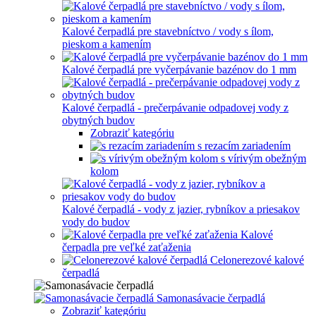
Kalové čerpadlá pre stavebníctvo / vody s ílom,
pieskom a kamením
Kalové čerpadlá pre vyčerpávanie bazénov do 1 mm
Kalové čerpadlá - prečerpávanie odpadovej vody z
obytných budov
Zobraziť kategóriu
s rezacím zariadením
s vírivým obežným
kolom
Kalové čerpadlá - vody z jazier, rybníkov a priesakov
vody do budov
Kalové
čerpadla pre veľké zaťaženia
Celonerezové kalové
čerpadlá
Samonasávacie čerpadlá
Zobraziť kategóriu