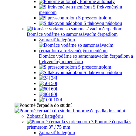
Ponorné automaty
S frekvenčným
meničom
S presscontrolom
S tlakovou nádobou
Domáce vodárne so samonasávacím čerpadlom
Zobraziť kategóriu
Domáce vodárne so samonasávacím čerpadlom a
frekvenčným meničom
S presscontrolom
S tlakovou nádobou
24l
50l
60l
80l
100l
Ponorné čerpadla do studní
Zobraziť kategóriu
Ponorné čerpadlá s
priemerom 3" / 75 mm
Zobraziť kategóriu