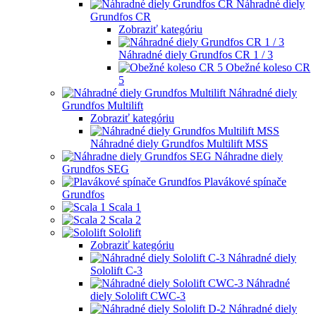
Náhradné diely
Grundfos CR
Zobraziť kategóriu
Náhradné diely Grundfos CR 1 / 3
Obežné koleso CR
5
Náhradné diely
Grundfos Multilift
Zobraziť kategóriu
Náhradné diely Grundfos Multilift MSS
Náhradne diely
Grundfos SEG
Plavákové spínače
Grundfos
Scala 1
Scala 2
Sololift
Zobraziť kategóriu
Náhradné diely
Sololift C-3
Náhradné
diely Sololift CWC-3
Náhradné diely