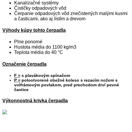
Kanalizačné systémy
Čističky odpadových vôd
Čerpanie odpadových vôd znečistených malými kusmi
a časticami, ako aj lístím a drevom
Výhody kúpy tohto čerpadla
Plne ponorné
Hustota média do 1100 kg/m3
Teplota média do 40 °C
Označenie čerpadla
F =
s plavákovým spínačom
P =
polootvorené obežné koleso s rezacím nožom s
volfrámovým povlakom, pred prechodom drví pevné
častice
Výkonnostná krivka čerpadla