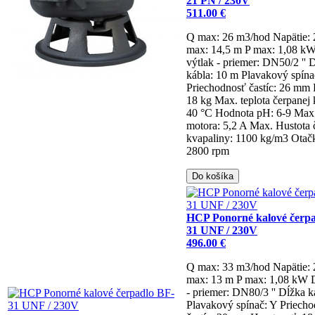
21 PN / 230V
511.00 €
Q max: 26 m3/hod
Napätie:
max: 14,5 m
P max: 1,08 k
výtlak - priemer: DN50/2 ''
D
kábla: 10 m
Plavakový spína
Priechodnosť častíc: 26 mm
18 kg
Max. teplota čerpanej 
40 °C
Hodnota pH: 6-9
Max.
motora: 5,2 A
Max. Hustota 
kvapaliny: 1100 kg/m3
Otač
2800 rpm
Do košíka
HCP Ponorné kalové čerpa
31 UNF / 230V
496.00 €
Q max: 33 m3/hod
Napätie:
max: 13 m
P max: 1,08 kW
- priemer: DN80/3 ''
Dĺžka k
Plavakový spínač: Y
Priecho