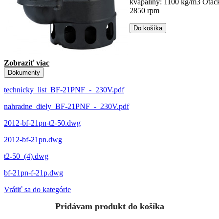
kvapaliny: 1100 kg/m3
Otač
2850 rpm
Do košíka
Zobraziť viac
Dokumenty
technicky_list_BF-21PNF_-_230V.pdf
nahradne_diely_BF-21PNF_-_230V.pdf
2012-bf-21pn-t2-50.dwg
2012-bf-21pn.dwg
t2-50_(4).dwg
bf-21pn-f-21p.dwg
Vrátiť sa do kategórie
Pridávam produkt do košíka