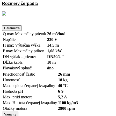
Rozmery čerpadla
Parametre
Q max
Maximálny prietok
26 m3/hod
Napätie
230 V
H max
Výtlačna výška
14,5 m
P max
Maximálny príkon
1,08 kW
DN výtlak - priemer
DN50/2 ''
Dĺžka kábla
10 m
Plavakový spínač
áno
Priechodnosť častíc
26 mm
Hmotnosť
18 kg
Max. teplota čerpanej kvapaliny
40 °C
Hodnota pH
6-9
Max. prúd motora
5,2 A
Max. Hustota čerpanej kvapaliny
1100 kg/m3
Otačky motora
2800 rpm
Varianty