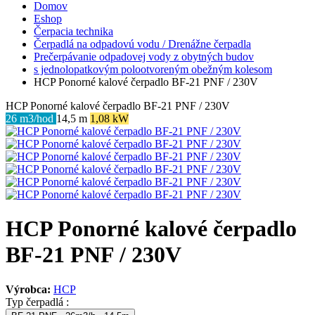
Domov
Eshop
Čerpacia technika
Čerpadlá na odpadovú vodu / Drenážne čerpadla
Prečerpávanie odpadovej vody z obytných budov
s jednolopatkovým polootvoreným obežným kolesom
HCP Ponorné kalové čerpadlo BF-21 PNF / 230V
HCP Ponorné kalové čerpadlo BF-21 PNF / 230V
26 m3/hod
14,5 m
1,08 kW
HCP Ponorné kalové čerpadlo
BF-21 PNF / 230V
Výrobca:
HCP
Typ čerpadlá :