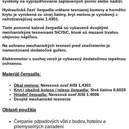
systémy na vyprázdňovanie zaplavených pivníc alebo nádrží.
Hydraulická časť čerpadla vrátane tesniacej komory a horného
krytu je vyrobená zo sivej liatiny, kryt motora je vyrobený z
nehrdzavejúcej ocele 1.4301.
Tieto ponorné kalové čerpadlá sú vybavené dvojitými
mechanickými tesneniami SiC/SiC, ktoré sú mazané trvalou
olejovou náplňou.
Na ochranu mechanických tesnení pred znečistením je
namontované dodatočné gufero.
Elektromotor v suchej verzii je vybavený dodatočnou tepelnou
ochranou.
Materiál čerpadla:
Obal motora:
Nerezová oceľ AISI 1.4301
Kryt / obežné koleso / teleso čerpadla:
Sivá liatina 0,6020
Hriadeľ čerpadla:
Nerezová oceľ AISI 1.4006
Dvojité mechanické tesnenie
Oblasti použitia
Čerpanie odpadových vôd z budov, hotelov a
priemyselných zariadení