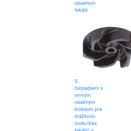
obsahom
fekálií
S
čerpadlami s
vírivým
obežným
kolesom pre
zrážkovú
vodu (bez
fekálií) s