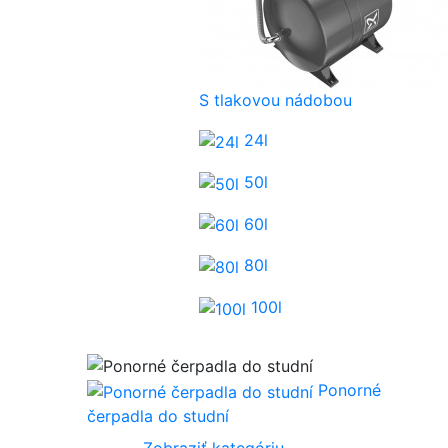
S tlakovou nádobou
24l
50l
60l
80l
100l
Ponorné
čerpadla do studní
Zobraziť kategóriu