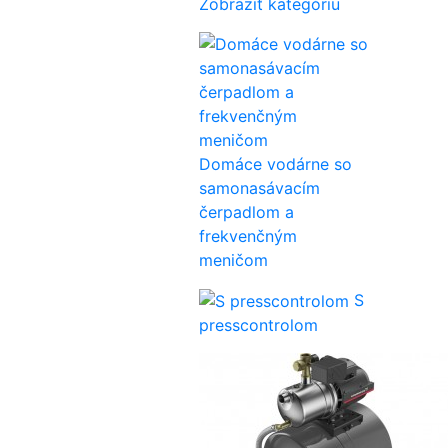
Zobraziť kategóriu
Domáce vodárne so
samonasávacím
čerpadlom a
frekvenčným
meničom
S
presscontrolom