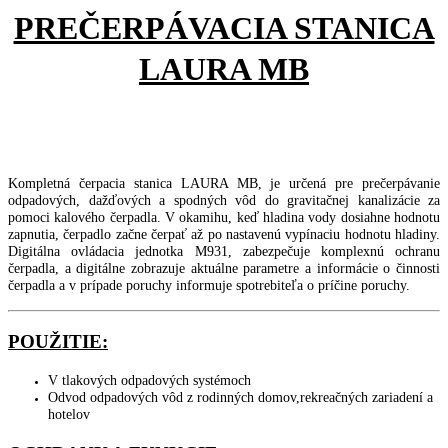
PREČERPÁVACIA STANICA
LAURA MB
Kompletná čerpacia stanica LAURA MB, je určená pre prečerpávanie
odpadových, dažďových a spodných vôd do gravitačnej kanalizácie za
pomoci kalového čerpadla. V okamihu, keď hladina vody dosiahne hodnotu
zapnutia, čerpadlo začne čerpať až po nastavenú vypínaciu hodnotu hladiny.
Digitálna ovládacia jednotka M931, zabezpečuje komplexnú ochranu
čerpadla, a digitálne zobrazuje aktuálne parametre a informácie o činnosti
čerpadla a v prípade poruchy informuje spotrebiteľa o príčine poruchy.
POUŽITIE:
V tlakových odpadových systémoch
Odvod odpadových vôd z rodinných domov,rekreačných zariadení a
hotelov