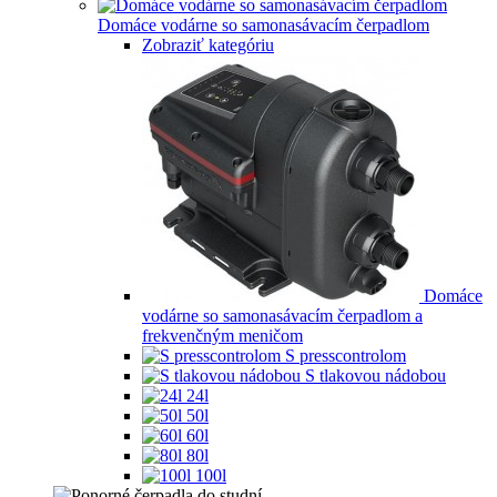
Domáce vodárne so samonasávacím čerpadlom
Zobraziť kategóriu
Domáce
vodárne so samonasávacím čerpadlom a
frekvenčným meničom
S presscontrolom
S tlakovou nádobou
24l
50l
60l
80l
100l