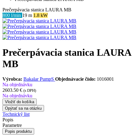
Prečerpávacia stanica LAURA MB
800 l/min
19 m
1.8 kW
Prečerpávacia stanica LAURA
MB
Výrobca:
Bakalar PumpS
Objednávacie číslo:
1016001
Na objednávku
2603.50 €
(s DPH)
Na objednávku
Vložiť do košíka
Opýtať sa na otázku
Technický list
Popis
Parametre
Popis produktu