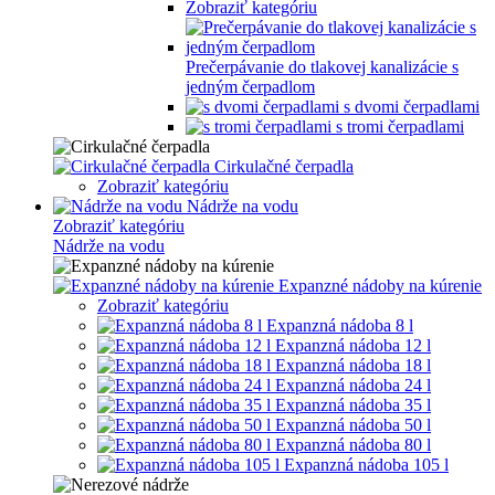
Zobraziť kategóriu
Prečerpávanie do tlakovej kanalizácie s
jedným čerpadlom
s dvomi čerpadlami
s tromi čerpadlami
Cirkulačné čerpadla
Zobraziť kategóriu
Nádrže na vodu
Zobraziť kategóriu
Nádrže na vodu
Expanzné nádoby na kúrenie
Zobraziť kategóriu
Expanzná nádoba 8 l
Expanzná nádoba 12 l
Expanzná nádoba 18 l
Expanzná nádoba 24 l
Expanzná nádoba 35 l
Expanzná nádoba 50 l
Expanzná nádoba 80 l
Expanzná nádoba 105 l