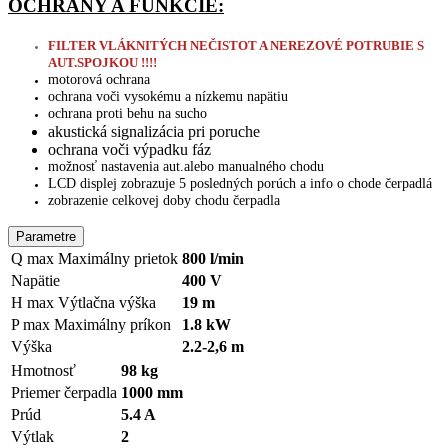
OCHRANY A FUNKCIE:
FILTER VLÁKNITÝCH NEČISTOT A NEREZOVÉ POTRUBIE S
AUT.SPOJKOU !!!!
motorová ochrana
ochrana voči vysokému a nízkemu napätiu
ochrana proti behu na sucho
akustická signalizácia pri poruche
ochrana voči výpadku fáz
možnosť nastavenia aut.alebo manualného chodu
LCD displej zobrazuje 5 posledných porúch a info o chode čerpadlá
zobrazenie celkovej doby chodu čerpadla
Parametre
Q max
Maximálny prietok
800 l/min
Napätie
400 V
H max
Výtlačna výška
19 m
P max
Maximálny príkon
1.8 kW
Výška
2.2-2,6 m
Hmotnosť
98 kg
Priemer čerpadla
1000 mm
Prúd
5.4 A
Výtlak
2