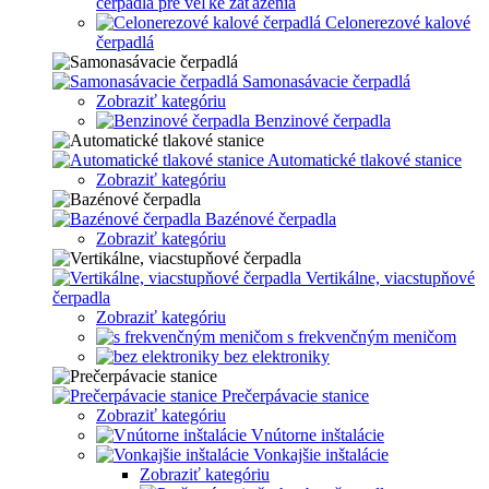
čerpadla pre veľké zaťaženia
Celonerezové kalové
čerpadlá
Samonasávacie čerpadlá
Zobraziť kategóriu
Benzinové čerpadla
Automatické tlakové stanice
Zobraziť kategóriu
Bazénové čerpadla
Zobraziť kategóriu
Vertikálne, viacstupňové
čerpadla
Zobraziť kategóriu
s frekvenčným meničom
bez elektroniky
Prečerpávacie stanice
Zobraziť kategóriu
Vnútorne inštalácie
Vonkajšie inštalácie
Zobraziť kategóriu