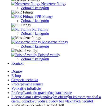
Nerezové fitingy
Zobraziť kategóriu
PPR Fitingy
Zobraziť kategóriu
PE Fitingy
Zobraziť kategóriu
Mosadzne fitingy
Zobraziť kategóriu
Poistné ventily
Zobraziť kategóriu
Kontakt
Domov
Eshop
Čerpacia technika
Prečerpávacie stanice
Vonkajšie inštalácie
Prečerpávanie do gravitačnej kanalizácie
S čerpadlami s dvojkanálovým obežným kolesom pre sivú a
čiernu odpadovú vodu z budov bez vláknitých nečistôt
Prečerpávacia stanica LAURA MB