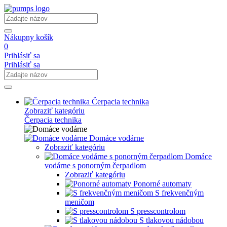
Nákupny košík
0
Prihlásiť sa
Prihlásiť sa
Čerpacia technika
Zobraziť kategóriu
Čerpacia technika
Domáce vodárne
Zobraziť kategóriu
Domáce
vodárne s ponorným čerpadlom
Zobraziť kategóriu
Ponorné automaty
S frekvenčným
meničom
S presscontrolom
S tlakovou nádobou