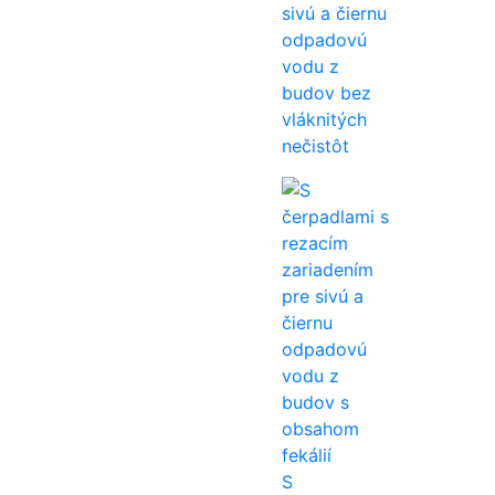
sivú a čiernu
odpadovú
vodu z
budov bez
vláknitých
nečistôt
S