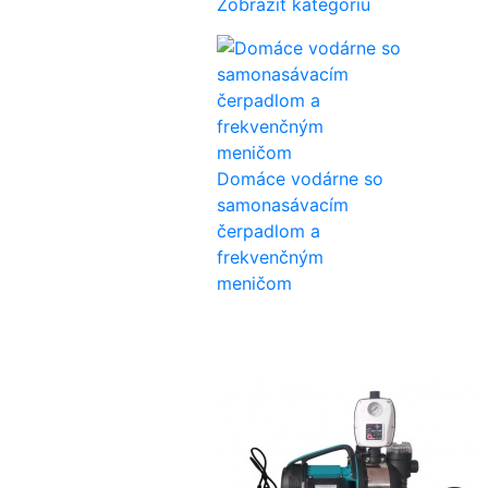
Zobraziť kategóriu
Domáce vodárne so
samonasávacím
čerpadlom a
frekvenčným
meničom