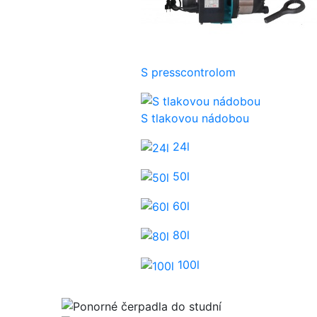
S presscontrolom
S tlakovou nádobou
24l
50l
60l
80l
100l