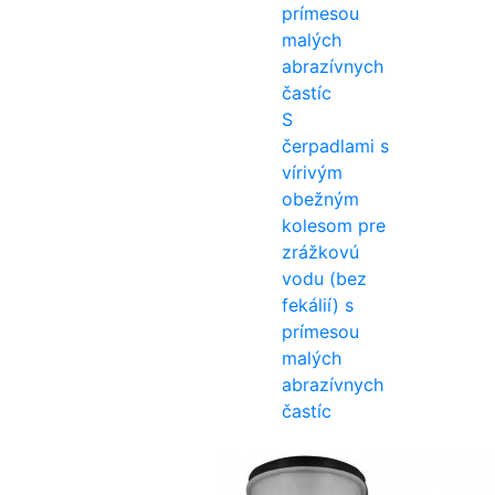
S
čerpadlami s
vírivým
obežným
kolesom pre
zrážkovú
vodu (bez
fekálií) s
prímesou
malých
abrazívnych
častíc