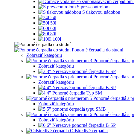
S presscontrolom
S tlakovou nádobou
24l
50l
60l
80l
100l
Ponorné čerpadla do studní
Zobraziť kategóriu
Ponorné čerpadlá s 
Zobraziť kategóriu
3" Nerezové ponorné čerpadla B-SP
Ponorné čerpadlá s 
Zobraziť kategóriu
4" Nerezové ponorné čerpadla B-SP
4" Ponorné čerpadla Typ SM
Ponorné čerpadlá s 
Zobraziť kategóriu
5" ponorné čerpadlá typu SMB
Ponorné čerpadlá s 
Zobraziť kategóriu
6" Nerezové ponorné čerpadla B-SP
Odstredivé čerpadla