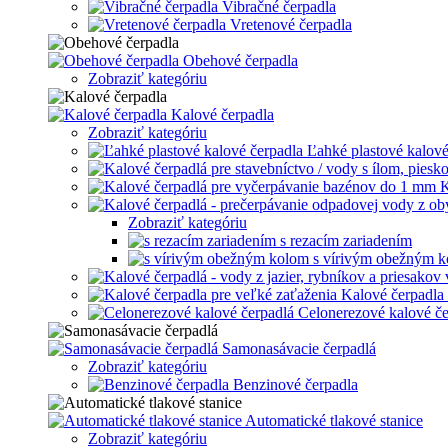
Vibračné čerpadla
Vretenové čerpadla
Obehové čerpadla
Zobraziť kategóriu
Kalové čerpadla
Zobraziť kategóriu
Ľahké plastové kalové
K
Zobraziť kategóriu
s rezacím zariadením
s vírivým obežným 
Kalové čerpadla 
Celonerezové kalové če
Samonasávacie čerpadlá
Zobraziť kategóriu
Benzinové čerpadla
Automatické tlakové stanice
Zobraziť kategóriu