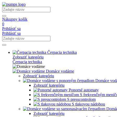
Nákupny košík
0
Prihlásiť sa
Prihlásiť sa
Čerpacia technika
Zobraziť kategóriu
Čerpacia technika
Domáce vodárne
Zobraziť kategóriu
Domáce vodá
Zobraziť kategóriu
Ponorné automaty
S frekvenčným meni
S presscontrolom
S tlakovou nádobou
Domác
Zobraziť kategóriu