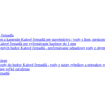
 čerpadla
Kalové čerpadlá pre stavebníctvo / vody s ílom, piesko
alové čerpadlá pre vyčerpávanie bazénov do 1 mm
Kalové čerpadlá - prečerpávanie odpadovej vody z oby
kolom
Kalové čerpadlá - vody z jazier, rybníkov a priesakov
pre veľké zaťaženia
rpadlá