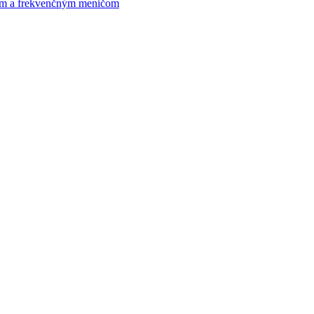
om a frekvenčným meničom