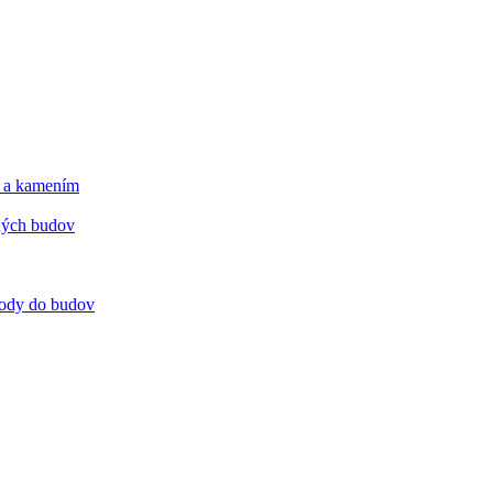
m a kamením
tných budov
 vody do budov