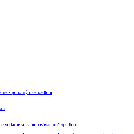
rne s ponorným čerpadlom
čom
e vodárne so samonasávacím čerpadlom