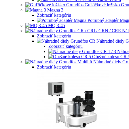
Guľôčkové ložisko Gru
Magna 3
Zobraziť kategóriu
Potrubný adaptér Mag
MQ 3-45
Náh
Zobraziť kategóriu
Náhradné diely 
Zobraziť kategóriu
Náhra
Obežné koleso CR 
Náhradné diely Gru
Zobraziť kategóriu