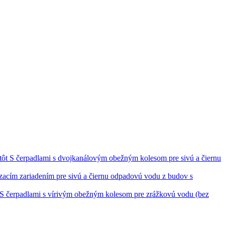
S čerpadlami s dvojkanálovým obežným kolesom pre sivú a čiernu
ezacím zariadením pre sivú a čiernu odpadovú vodu z budov s
S čerpadlami s vírivým obežným kolesom pre zrážkovú vodu (bez