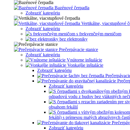
Bazénové čerpadla
Zobraziť kategóriu
Vertikálne, viacstupňové č
Zobraziť kategóriu
s frekvenčným meničom
bez elektroniky
Prečerpávacie stanice
Zobraziť kategóriu
Vnútorne inštalácie
Vonkajšie inštalácie
Zobraziť kategóriu
Prečerpávacie
Prečer
Zobraziť kategóriu
odpadovú vodu z budov bez vláknitých neči
obsahom fekálií
fekálií) s prímesou malých abrazívnych častí
Prečerpáv
Zobraziť kategóriu