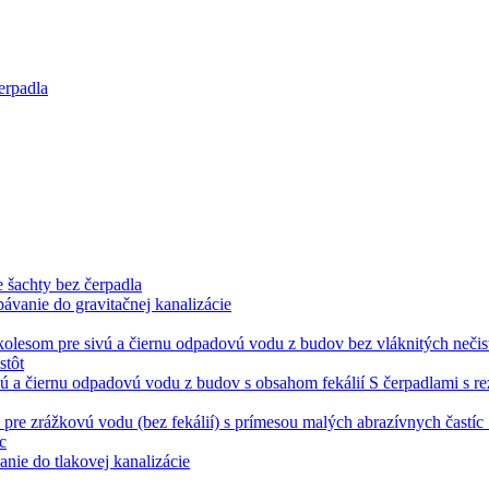
erpadla
 šachty bez čerpadla
pávanie do gravitačnej kanalizácie
stôt
S čerpadlami s r
c
anie do tlakovej kanalizácie