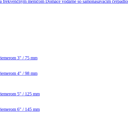
Domáce vodárne so samonasávacím čerpadl
priemerom 3" / 75 mm
priemerom 4" / 98 mm
priemerom 5" / 125 mm
priemerom 6" / 145 mm