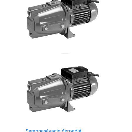
Samonasávacie čerpadlá