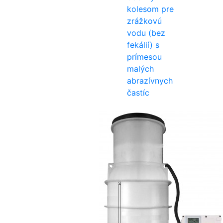
kolesom pre
zrážkovú
vodu (bez
fekálií) s
prímesou
malých
abrazívnych
častíc