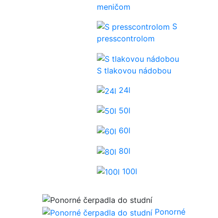
meničom
S
presscontrolom
S tlakovou nádobou
24l
50l
60l
80l
100l
Ponorné