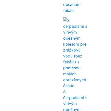
obsahom
fekálií
S
čerpadlami s
vírivým
obežným