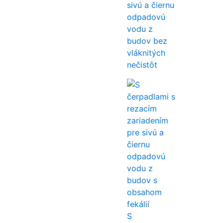
sivú a čiernu
odpadovú
vodu z
budov bez
vláknitých
nečistôt
S