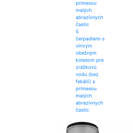
S
čerpadlami s
vírivým
obežným
kolesom pre
zrážkovú
vodu (bez
fekálií) s
prímesou
malých
abrazívnych
častíc