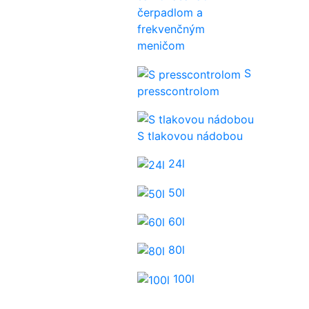
čerpadlom a
frekvenčným
meničom
S
presscontrolom
S tlakovou nádobou
24l
50l
60l
80l
100l