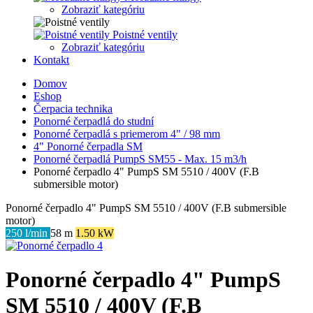
Zobraziť kategóriu
Poistné ventily
Zobraziť kategóriu
Kontakt
Domov
Eshop
Čerpacia technika
Ponorné čerpadlá do studní
Ponorné čerpadlá s priemerom 4" / 98 mm
4" Ponorné čerpadla SM
Ponorné čerpadlá PumpS SM55 - Max. 15 m3/h
Ponorné čerpadlo 4" PumpS SM 5510 / 400V (F.B
submersible motor)
Ponorné čerpadlo 4" PumpS SM 5510 / 400V (F.B submersible
motor)
250 l/min
58 m
1.50 kW
Ponorné čerpadlo 4" PumpS
SM 5510 / 400V (F.B