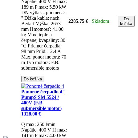
5532 / 400V (F.B submersi
2285.75 €
Q max: 250 l/min
Napätie: 
max: 189 m
P max: 5.50 k
výtlak - priemer: 2 ''
Dĺžka k
Bedarf
Výška: 2653 mm
Hmo
41.00 kg
Max. teplota čerpa
kvapaliny: 30 °C
Priemer čer
mm
Prúd: 12.4 A
Max. ponor
70 m
Typ motora: F.B. subme
motors
Do košíka
Pono
čerpadlo 4" PumpS SM 55
(F.B submersible motor)
1328.00 €
Q max: 250 l/min
Napätie: 
max: 141 m
P max: 4.00 k
výtlak - priemer: 2 ''
Dĺžka ká
nach Bedarf
Výška: 2136 m
Hmotnosť: 34.20 kg
Max. te
čerpanej kvapaliny: 30 °C
Pr