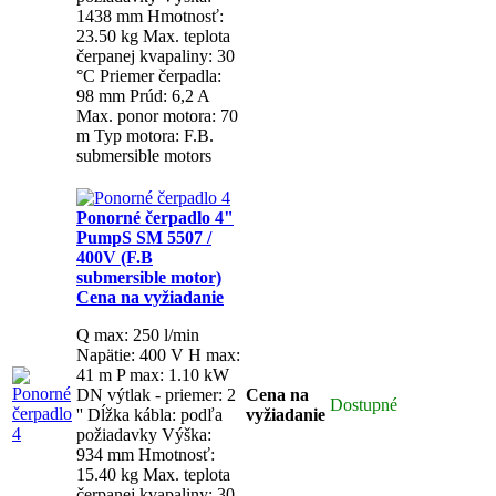
max: 41 m
P max: 1.10 kW
- priemer: 2 ''
Dĺžka kábla: p
požiadavky
Výška: 934 mm
Hmotnosť: 15.40 kg
Max. te
čerpanej kvapaliny: 30 °C
Pr
čerpadla: 98 mm
Prúd: 3,4 
ponor motora: 70 m
Typ moto
submersible motors
Pono
čerpadlo 4" PumpS SM 55
3x230V (F.B submersible 
Cena na vyžiadanie
Q max: 250 l/min
Napätie: 
max: 58 m
P max: 1,5 kW
DN
priemer: 2 ''
Dĺžka kábla: po
požiadavky
Výška: 1160 m
Hmotnosť: 18,80 kg
Max. te
čerpanej kvapaliny: 30 °C
Pr
čerpadla: 98 mm
Prúd: 8,1 
ponor motora: 70 m
Typ moto
submersible motors