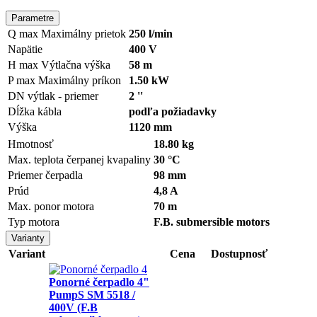
Parametre
Q max
Maximálny prietok
250 l/min
Napätie
400 V
H max
Výtlačna výška
58 m
P max
Maximálny príkon
1.50 kW
DN výtlak - priemer
2 ''
Dĺžka kábla
podľa požiadavky
Výška
1120 mm
Hmotnosť
18.80 kg
Max. teplota čerpanej kvapaliny
30 °C
Priemer čerpadla
98 mm
Prúd
4,8 A
Max. ponor motora
70 m
Typ motora
F.B. submersible motors
Varianty
Variant
Pono
čerpadlo 4" PumpS SM 55
(F.B submersible motor)
Cena na vyžiadanie