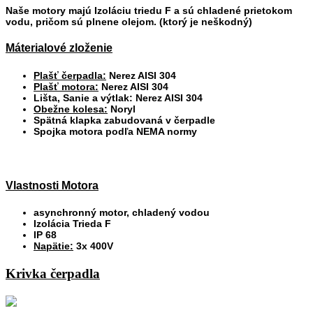
Naše motory majú Izoláciu triedu F a sú chladené prietokom
vodu, pričom sú plnene olejom. (ktorý je neškodný)
Máterialové zloženie
Plašť čerpadla:
Nerez AISI 304
Plašť motora:
Nerez AISI 304
Lišta, Sanie a výtlak: Nerez AISI 304
Obežne kolesa:
Noryl
Spätná klapka zabudovaná v čerpadle
Spojka motora podľa NEMA normy
Vlastnosti Motora
asynchronný motor, chladený vodou
Izolácia Trieda F
IP 68
Napätie:
3x 400V
Krivka čerpadla