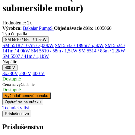
submersible motor)
Hodnotenie:
2x
Výrobca:
Bakalar PumpS
Objednávacie číslo:
1005060
Typ čerpadlá :
SM 5510 / 58m / 1,5kW
SM 5518 / 107m / 3,00kW
SM 5532 / 189m / 5,5kW
SM 5524 /
141m / 4,0kW
SM 5510 / 58m / 1,5kW
SM 5514 / 83m / 2,2kW
SM 5507 / 41m / 1,1kW
Napätie :
400 V
3x230V
230 V
400 V
Dostupné
Cena na vyžiadanie
Dostupné
Vyžiadať cenovú ponuku
Opýtať sa na otázku
Technický list
Príslušenstvo
Príslušenstvo