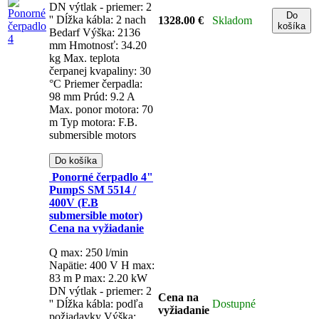
čerpadla: 98 mm
Prúd: 9.2 
ponor motora: 70 m
Typ moto
submersible motors
Do košíka
Ponorné čerpadlo 4" Pu
5514 / 400V (F.B submersi
Cena na vyžiadanie
Q max: 250 l/min
Napätie: 
max: 83 m
P max: 2.20 kW
- priemer: 2 ''
Dĺžka kábla: p
požiadavky
Výška: 1438 m
Hmotnosť: 23.50 kg
Max. te
čerpanej kvapaliny: 30 °C
Pr
čerpadla: 98 mm
Prúd: 6,2 
ponor motora: 70 m
Typ moto
submersible motors
Pono
čerpadlo 4" PumpS SM 55
(F.B submersible motor)
Cena na vyžiadanie
Q max: 250 l/min
Napätie: 