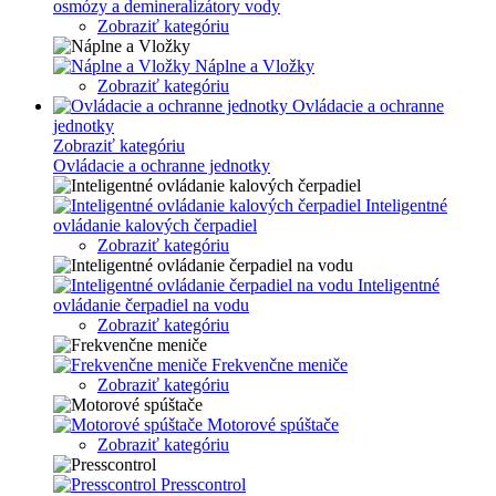
osmózy a demineralizátory vody
Zobraziť kategóriu
Náplne a Vložky
Zobraziť kategóriu
Ovládacie a ochranne
jednotky
Zobraziť kategóriu
Ovládacie a ochranne jednotky
Inteligentné
ovládanie kalových čerpadiel
Zobraziť kategóriu
Inteligentné
ovládanie čerpadiel na vodu
Zobraziť kategóriu
Frekvenčne meniče
Zobraziť kategóriu
Motorové spúštače
Zobraziť kategóriu
Presscontrol