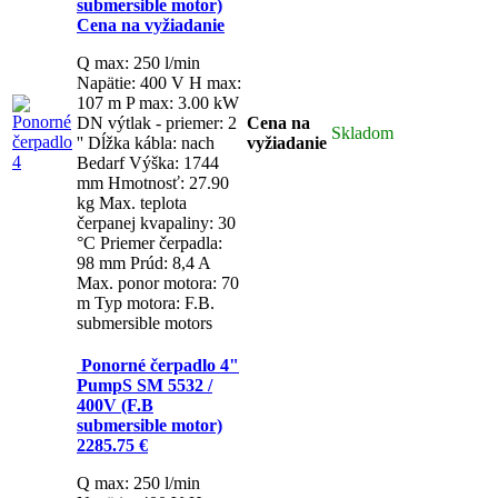
Q max: 250 l/min
Napätie: 
max: 107 m
P max: 3.00 k
výtlak - priemer: 2 ''
Dĺžka k
Bedarf
Výška: 1744 mm
Hmo
27.90 kg
Max. teplota čerpa
kvapaliny: 30 °C
Priemer čer
mm
Prúd: 8,4 A
Max. ponor 
m
Typ motora: F.B. submers
Ponorné čerpadlo 4" Pu