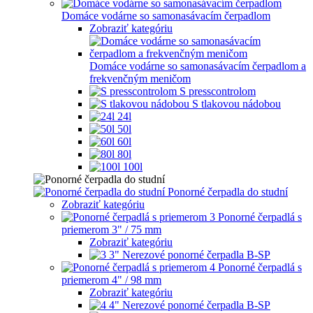
Domáce vodárne so samonasávacím čerpadlom
Zobraziť kategóriu
Domáce vodárne so samonasávacím čerpadlom a
frekvenčným meničom
S presscontrolom
S tlakovou nádobou
24l
50l
60l
80l
100l
Ponorné čerpadla do studní
Zobraziť kategóriu
Ponorné čerpadlá s
priemerom 3" / 75 mm
Zobraziť kategóriu
3" Nerezové ponorné čerpadla B-SP
Ponorné čerpadlá s
priemerom 4" / 98 mm
Zobraziť kategóriu
4" Nerezové ponorné čerpadla B-SP