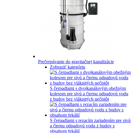
Prečerpávanie do gravitačnej kanalizácie
Zobraziť kategóriu
S čerpadlami s dvojkanálovým obežným
kolesom pre sivú a čiernu odpadovú vodu
z budov bez vláknitých nečistôt
S čerpadlami s rezacím zariadením pre sivú
a čiernu odpadovú vodu z budov s
obsahom fekálií