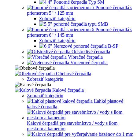
4" Ponorné čerpadla Typ SM
Ponorné čerpadlá s
priemerom 5" / 125 mm
Zobraziť kategóriu
5" ponorné čerpadlá typu SMB
Ponorné čerpadlá s
priemerom 6" / 145 mm
Zobraziť kategóriu
6" Nerezové ponorné čerpadla B-SP
Odstredivé čerpadla
Vibračné čerpadla
Vretenové čerpadla
Obehové čerpadla
Zobraziť kategóriu
Kalové čerpadla
Zobraziť kategóriu
Ľahké plastové
kalové čerpadla
Kalové čerpadlá pre stavebníctvo / vody s ílom,
pieskom a kamením