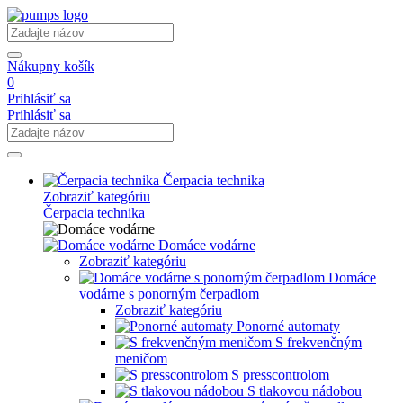
Nákupny košík
0
Prihlásiť sa
Prihlásiť sa
Čerpacia technika
Zobraziť kategóriu
Čerpacia technika
Domáce vodárne
Zobraziť kategóriu
Domáce
vodárne s ponorným čerpadlom
Zobraziť kategóriu
Ponorné automaty
S frekvenčným
meničom
S presscontrolom
S tlakovou nádobou