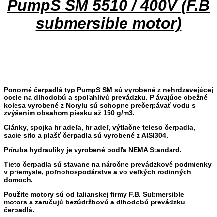
PumpS SM 5510 / 400V (F.B
submersible motor)
Ponorné čerpadlá typ PumpS SM sú vyrobené z nehrdzavejúcej
ocele na dlhodobú a spoľahlivú prevádzku. Plávajúce obežné
kolesa vyrobené z Norylu sú schopne prečerpávať vodu s
zvýšením obsahom piesku až 150 g/m3.
Články,
spojka hriadeľa, hriadeľ, výtlačne teleso čerpadla,
sacie sito a plašť čerpadla sú vyrobené z AISI304.
Príruba hydrauliky je vyrobené podľa NEMA Standard.
Tieto čerpadla sú stavane na náročne prevádzkové podmienky
v priemysle, poľnohospodárstve a vo veľkých rodinných
domoch.
Použite motory sú od talianskej firmy
F.B. Submersible
motors
a zaručujú bezúdržbovú a dlhodobú prevádzku
čerpadlá.