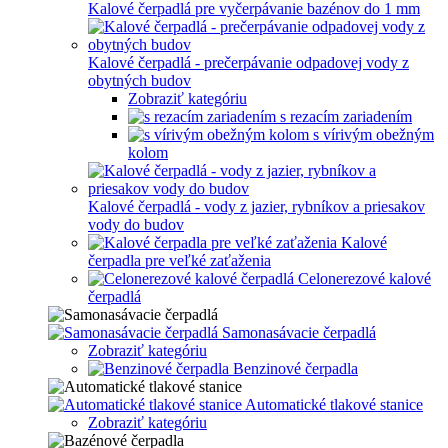
Kalové čerpadlá pre vyčerpávanie bazénov do 1 mm
Kalové čerpadlá - prečerpávanie odpadovej vody z
obytných budov
Zobraziť kategóriu
s rezacím zariadením
s vírivým obežným
kolom
Kalové čerpadlá - vody z jazier, rybníkov a priesakov
vody do budov
Kalové
čerpadla pre veľké zaťaženia
Celonerezové kalové
čerpadlá
Samonasávacie čerpadlá
Zobraziť kategóriu
Benzinové čerpadla
Automatické tlakové stanice
Zobraziť kategóriu