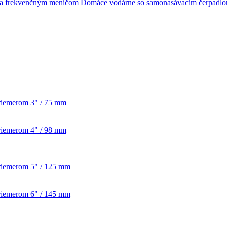
Domáce vodárne so samonasávacím čerpadl
priemerom 3" / 75 mm
priemerom 4" / 98 mm
priemerom 5" / 125 mm
priemerom 6" / 145 mm