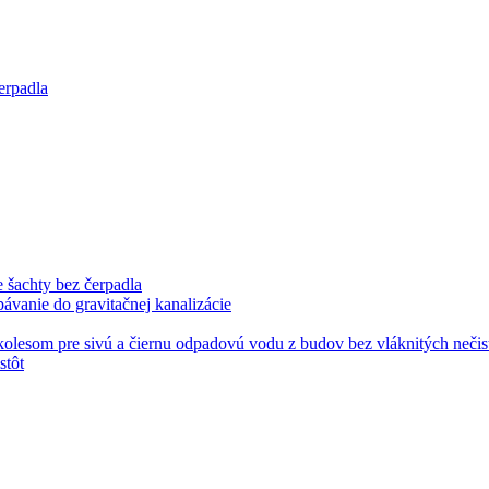
erpadla
 šachty bez čerpadla
pávanie do gravitačnej kanalizácie
stôt