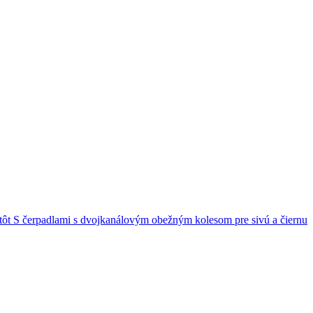
S čerpadlami s dvojkanálovým obežným kolesom pre sivú a čiernu