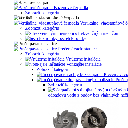
Bazénové čerpadla
Zobraziť kategóriu
Vertikálne, viacstupňové č
Zobraziť kategóriu
s frekvenčným meničom
bez elektroniky
Prečerpávacie stanice
Zobraziť kategóriu
Vnútorne inštalácie
Vonkajšie inštalácie
Zobraziť kategóriu
Prečerpávacie
Prečer
Zobraziť kategóriu
odpadovú vodu z budov bez vláknitých neči