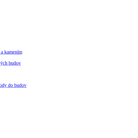
m a kamením
tných budov
 vody do budov