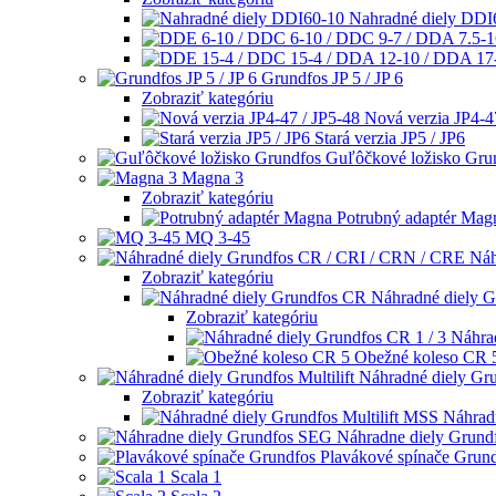
Nahradné diely DDI
Grundfos JP 5 / JP 6
Zobraziť kategóriu
Nová verzia JP4-4
Stará verzia JP5 / JP6
Guľôčkové ložisko Gru
Magna 3
Zobraziť kategóriu
Potrubný adaptér Mag
MQ 3-45
Náh
Zobraziť kategóriu
Náhradné diely 
Zobraziť kategóriu
Náhra
Obežné koleso CR 
Náhradné diely Gru
Zobraziť kategóriu
Náhradn
Náhradne diely Grun
Plavákové spínače Grun
Scala 1