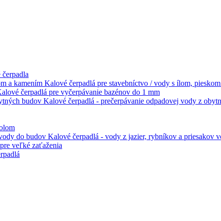
 čerpadla
Kalové čerpadlá pre stavebníctvo / vody s ílom, piesko
alové čerpadlá pre vyčerpávanie bazénov do 1 mm
Kalové čerpadlá - prečerpávanie odpadovej vody z oby
kolom
Kalové čerpadlá - vody z jazier, rybníkov a priesakov
pre veľké zaťaženia
rpadlá