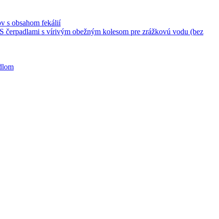
v s obsahom fekálií
S čerpadlami s vírivým obežným kolesom pre zrážkovú vodu (bez
adlom