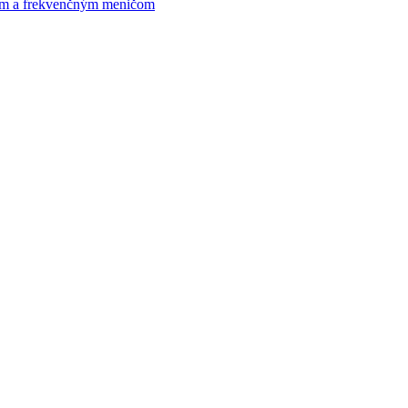
om a frekvenčným meničom