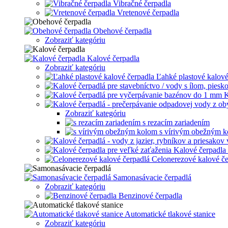
Vibračné čerpadla
Vretenové čerpadla
Obehové čerpadla
Zobraziť kategóriu
Kalové čerpadla
Zobraziť kategóriu
Ľahké plastové kalové
K
Zobraziť kategóriu
s rezacím zariadením
s vírivým obežným 
Kalové čerpadla 
Celonerezové kalové če
Samonasávacie čerpadlá
Zobraziť kategóriu
Benzinové čerpadla
Automatické tlakové stanice
Zobraziť kategóriu