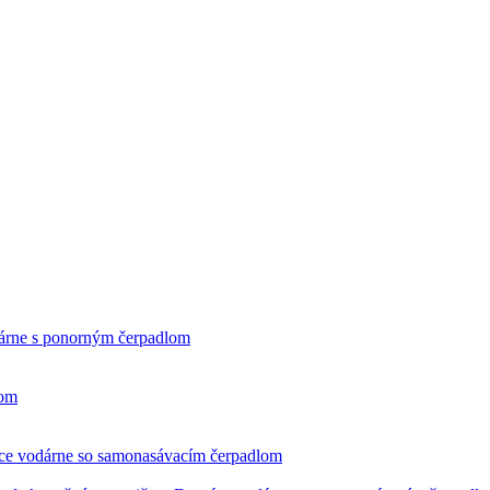
rne s ponorným čerpadlom
čom
e vodárne so samonasávacím čerpadlom