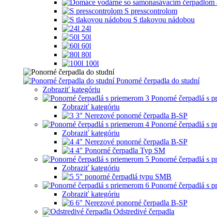
S presscontrolom
S tlakovou nádobou
24l
50l
60l
80l
100l
Ponorné čerpadla do studní
Zobraziť kategóriu
Ponorné čerpadlá s 
Zobraziť kategóriu
3" Nerezové ponorné čerpadla B-SP
Ponorné čerpadlá s 
Zobraziť kategóriu
4" Nerezové ponorné čerpadla B-SP
4" Ponorné čerpadla Typ SM
Ponorné čerpadlá s 
Zobraziť kategóriu
5" ponorné čerpadlá typu SMB
Ponorné čerpadlá s 
Zobraziť kategóriu
6" Nerezové ponorné čerpadla B-SP
Odstredivé čerpadla