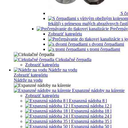
S č
fekálií) s prímesou malých abrazívnych častí
Prečerpáv
Zobraziť kategóriu
s dvomi čerpadlami
s tromi čerpadlami
Cirkulačné čerpadla
Zobraziť kategóriu
Nádrže na vodu
Zobraziť kategóriu
Nádrže na vodu
Expanzné nádoby na kúrenie
Zobraziť kategóriu
Expanzná nádoba 8 l
Expanzná nádoba 12 l
Expanzná nádoba 18 l
Expanzná nádoba 24 l
Expanzná nádoba 35 l
Expanzná nádoba 50 l