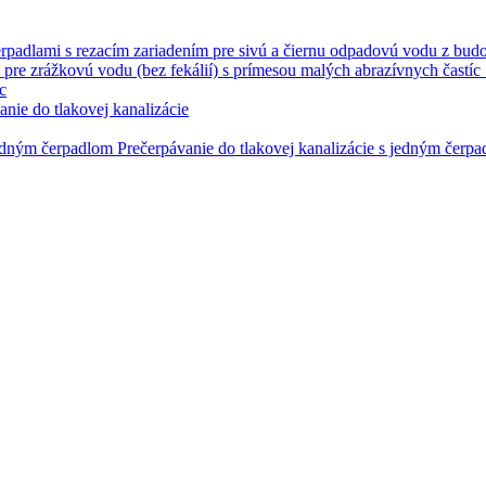
erpadlami s rezacím zariadením pre sivú a čiernu odpadovú vodu z budo
c
anie do tlakovej kanalizácie
Prečerpávanie do tlakovej kanalizácie s jedným čerp