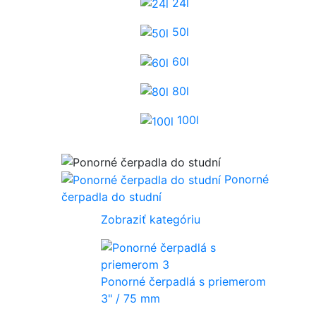
24l
50l
60l
80l
100l
Ponorné
čerpadla do studní
Zobraziť kategóriu
Ponorné čerpadlá s priemerom
3" / 75 mm