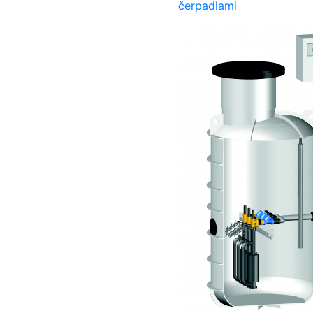
čerpadlami