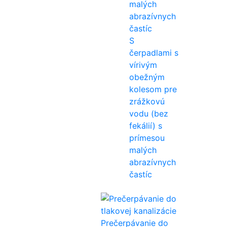
S
čerpadlami s
vírivým
obežným
kolesom pre
zrážkovú
vodu (bez
fekálií) s
prímesou
malých
abrazívnych
častíc
Prečerpávanie do