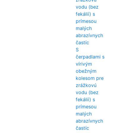
S
čerpadlami s
vírivým
obežným
kolesom pre
zrážkovú
vodu (bez
fekálií) s
prímesou
malých
abrazívnych
častíc