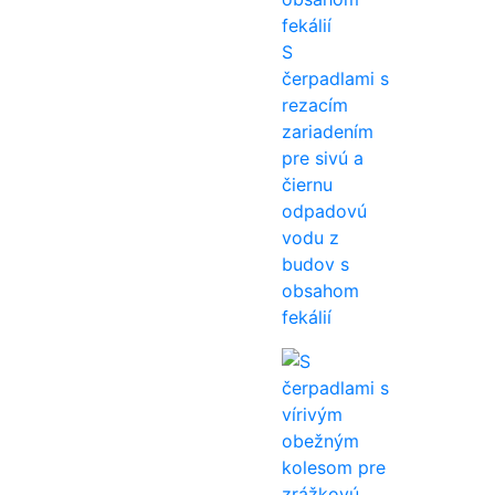
S
čerpadlami s
rezacím
zariadením
pre sivú a
čiernu
odpadovú
vodu z
budov s
obsahom
fekálií