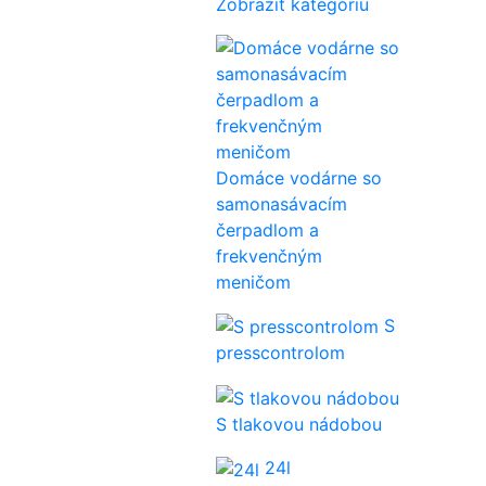
Zobraziť kategóriu
Domáce vodárne so
samonasávacím
čerpadlom a
frekvenčným
meničom
S
presscontrolom
S tlakovou nádobou
24l