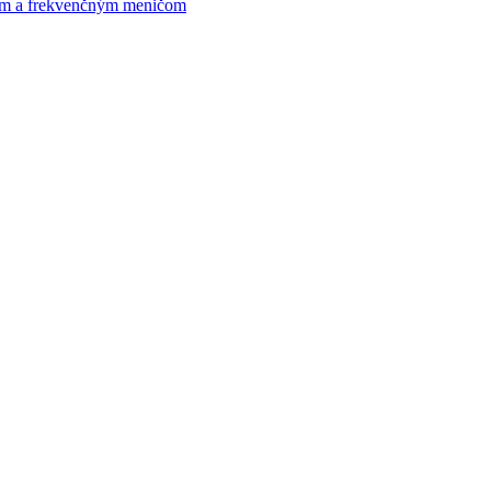
om a frekvenčným meničom