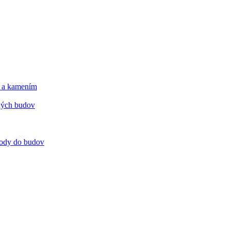
m a kamením
tných budov
 vody do budov