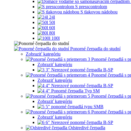
S presscontrolom
S tlakovou nádobou
24l
50l
60l
80l
100l
Ponorné čerpadla do studní
Zobraziť kategóriu
Ponorné čerpadlá s 
Zobraziť kategóriu
3" Nerezové ponorné čerpadla B-SP
Ponorné čerpadlá s 
Zobraziť kategóriu
4" Nerezové ponorné čerpadla B-SP
4" Ponorné čerpadla Typ SM
Ponorné čerpadlá s 
Zobraziť kategóriu
5" ponorné čerpadlá typu SMB
Ponorné čerpadlá s 
Zobraziť kategóriu
6" Nerezové ponorné čerpadla B-SP
Odstredivé čerpadla