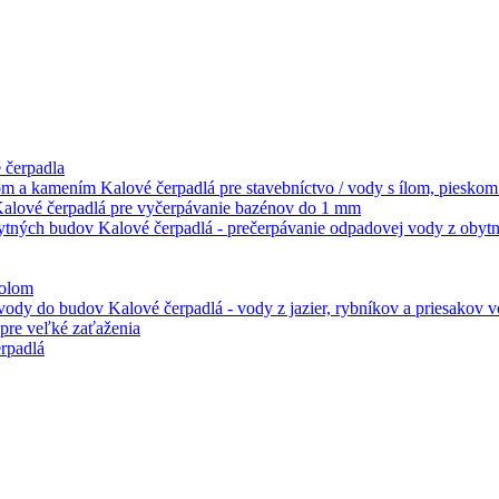
 čerpadla
Kalové čerpadlá pre stavebníctvo / vody s ílom, piesko
alové čerpadlá pre vyčerpávanie bazénov do 1 mm
Kalové čerpadlá - prečerpávanie odpadovej vody z oby
kolom
Kalové čerpadlá - vody z jazier, rybníkov a priesakov
pre veľké zaťaženia
rpadlá