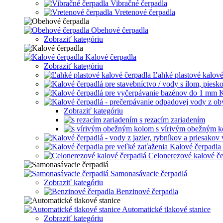
Vibračné čerpadla
Vretenové čerpadla
Obehové čerpadla
Zobraziť kategóriu
Kalové čerpadla
Zobraziť kategóriu
Ľahké plastové kalové
K
Zobraziť kategóriu
s rezacím zariadením
s vírivým obežným 
Kalové čerpadla 
Celonerezové kalové če
Samonasávacie čerpadlá
Zobraziť kategóriu
Benzinové čerpadla
Automatické tlakové stanice
Zobraziť kategóriu