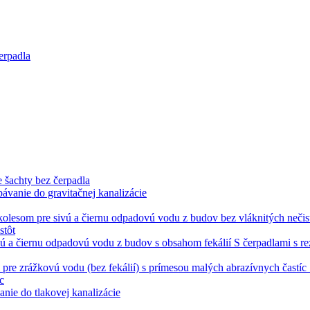
erpadla
 šachty bez čerpadla
pávanie do gravitačnej kanalizácie
stôt
S čerpadlami s r
c
anie do tlakovej kanalizácie