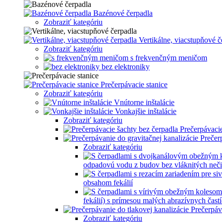
Bazénové čerpadla
Zobraziť kategóriu
Vertikálne, viacstupňové č
Zobraziť kategóriu
s frekvenčným meničom
bez elektroniky
Prečerpávacie stanice
Zobraziť kategóriu
Vnútorne inštalácie
Vonkajšie inštalácie
Zobraziť kategóriu
Prečerpávacie
Prečer
Zobraziť kategóriu
odpadovú vodu z budov bez vláknitých neči
obsahom fekálií
fekálií) s prímesou malých abrazívnych častí
Prečerpáv
Zobraziť kategóriu