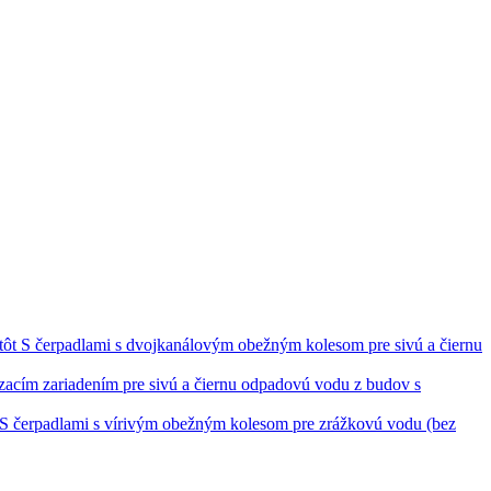
S čerpadlami s dvojkanálovým obežným kolesom pre sivú a čiernu
ezacím zariadením pre sivú a čiernu odpadovú vodu z budov s
S čerpadlami s vírivým obežným kolesom pre zrážkovú vodu (bez