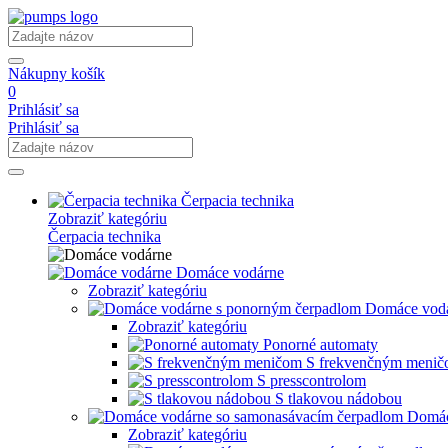
Nákupny košík
0
Prihlásiť sa
Prihlásiť sa
Čerpacia technika
Zobraziť kategóriu
Čerpacia technika
Domáce vodárne
Zobraziť kategóriu
Domáce vodá
Zobraziť kategóriu
Ponorné automaty
S frekvenčným meni
S presscontrolom
S tlakovou nádobou
Domác
Zobraziť kategóriu