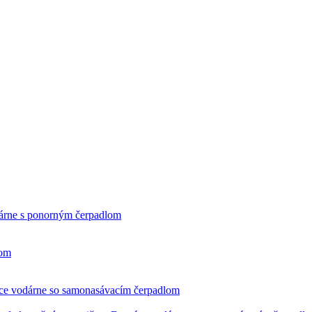
rne s ponorným čerpadlom
čom
e vodárne so samonasávacím čerpadlom