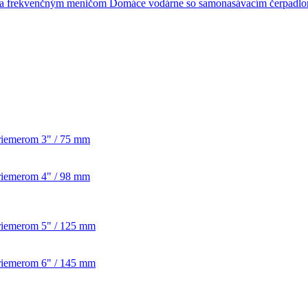
Domáce vodárne so samonasávacím čerpadl
priemerom 3" / 75 mm
priemerom 4" / 98 mm
priemerom 5" / 125 mm
priemerom 6" / 145 mm