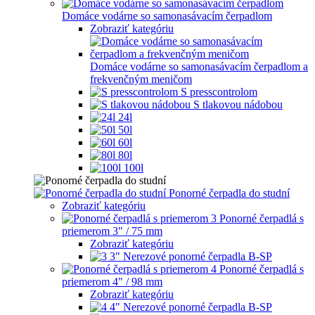
Domáce vodárne so samonasávacím čerpadlom
Zobraziť kategóriu
Domáce vodárne so samonasávacím čerpadlom a
frekvenčným meničom
S presscontrolom
S tlakovou nádobou
24l
50l
60l
80l
100l
Ponorné čerpadla do studní
Zobraziť kategóriu
Ponorné čerpadlá s
priemerom 3" / 75 mm
Zobraziť kategóriu
3" Nerezové ponorné čerpadla B-SP
Ponorné čerpadlá s
priemerom 4" / 98 mm
Zobraziť kategóriu
4" Nerezové ponorné čerpadla B-SP