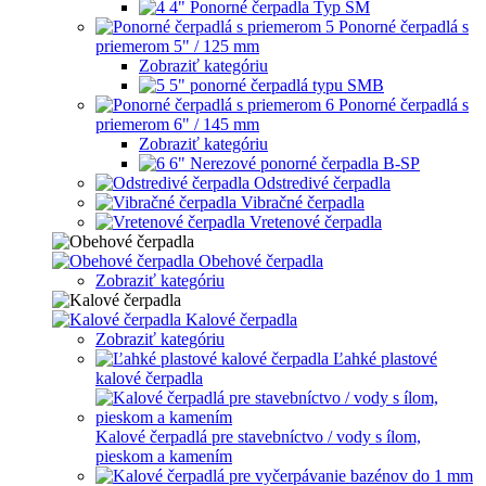
4" Ponorné čerpadla Typ SM
Ponorné čerpadlá s
priemerom 5" / 125 mm
Zobraziť kategóriu
5" ponorné čerpadlá typu SMB
Ponorné čerpadlá s
priemerom 6" / 145 mm
Zobraziť kategóriu
6" Nerezové ponorné čerpadla B-SP
Odstredivé čerpadla
Vibračné čerpadla
Vretenové čerpadla
Obehové čerpadla
Zobraziť kategóriu
Kalové čerpadla
Zobraziť kategóriu
Ľahké plastové
kalové čerpadla
Kalové čerpadlá pre stavebníctvo / vody s ílom,
pieskom a kamením