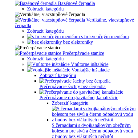
Bazénové čerpadla
Zobraziť kategóriu
Vertikálne, viacstupňové
čerpadla
Zobraziť kategóriu
s frekvenčným meničom
bez elektroniky
Prečerpávacie stanice
Zobraziť kategóriu
Vnútorne inštalácie
Vonkajšie inštalácie
Zobraziť kategóriu
Prečerpávacie šachty bez čerpadla
Prečerpávanie do gravitačnej kanalizácie
Zobraziť kategóriu
S čerpadlami s dvojkanálovým obežným
kolesom pre sivú a čiernu odpadovú vodu
z budov bez vláknitých nečistôt