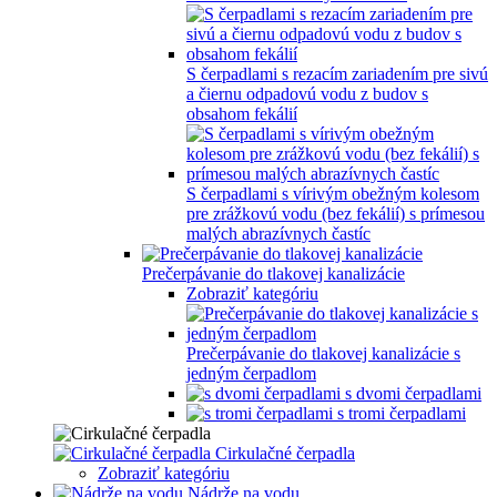
S čerpadlami s rezacím zariadením pre sivú
a čiernu odpadovú vodu z budov s
obsahom fekálií
S čerpadlami s vírivým obežným kolesom
pre zrážkovú vodu (bez fekálií) s prímesou
malých abrazívnych častíc
Prečerpávanie do tlakovej kanalizácie
Zobraziť kategóriu
Prečerpávanie do tlakovej kanalizácie s
jedným čerpadlom
s dvomi čerpadlami
s tromi čerpadlami
Cirkulačné čerpadla
Zobraziť kategóriu
Nádrže na vodu