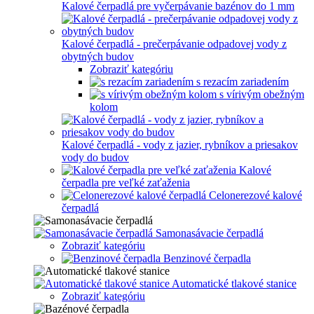
Kalové čerpadlá pre vyčerpávanie bazénov do 1 mm
Kalové čerpadlá - prečerpávanie odpadovej vody z
obytných budov
Zobraziť kategóriu
s rezacím zariadením
s vírivým obežným
kolom
Kalové čerpadlá - vody z jazier, rybníkov a priesakov
vody do budov
Kalové
čerpadla pre veľké zaťaženia
Celonerezové kalové
čerpadlá
Samonasávacie čerpadlá
Zobraziť kategóriu
Benzinové čerpadla
Automatické tlakové stanice
Zobraziť kategóriu