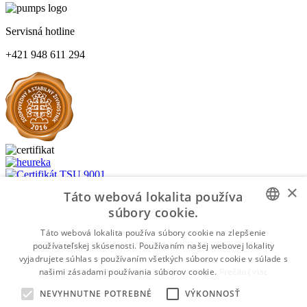
Servisná hotline
+421 948 611 294
×
Táto webová lokalita používa
súbory cookie.
Platba na dobierku
SLOVAK
Táto webová lokalita používa súbory cookie na zlepšenie
Platba bankovým prevodom
používateľskej skúsenosti. Používaním našej webovej lokality
SLOVAK
vyjadrujete súhlas s používaním všetkých súborov cookie v súlade s
Platba kartou
našimi zásadami používania súborov cookie.
Prečítať viac
WWW.PUMPS.SK
©2026 Všetky práva vyhradené | Made by
NEVYHNUTNE POTREBNÉ
VÝKONNOSŤ
moderny-eshop.sk