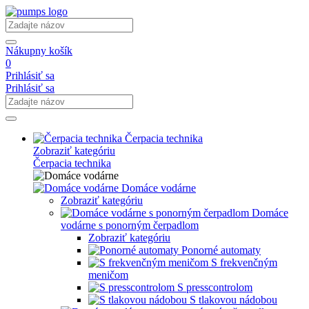
Nákupny košík
0
Prihlásiť sa
Prihlásiť sa
Čerpacia technika
Zobraziť kategóriu
Čerpacia technika
Domáce vodárne
Zobraziť kategóriu
Domáce
vodárne s ponorným čerpadlom
Zobraziť kategóriu
Ponorné automaty
S frekvenčným
meničom
S presscontrolom
S tlakovou nádobou