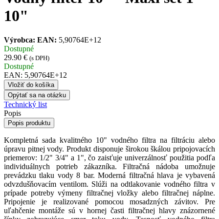
10"
Výrobca:
EAN:
5,90764E+12
Dostupné
29.90 €
(s DPH)
Dostupné
EAN: 5,90764E+12
Vložiť do košíka
Opýtať sa na otázku
Technický list
Popis
Popis produktu
Kompletná sada kvalitného 10" vodného filtra na filtráciu alebo
úpravu pitnej vody. Produkt disponuje širokou škálou pripojovacích
priemerov: 1/2" 3/4" a 1", čo zaisťuje univerzálnosť použitia podľa
individuálnych potrieb zákazníka. Filtračná nádoba umožnuje
prevádzku tlaku vody 8 bar. Moderná filtračná hlava je vybavená
odvzdušňovacím ventilom. Slúži na odtlakovanie vodného filtra v
prípade potreby výmeny filtračnej vložky alebo filtračnej náplne.
Pripojenie je realizované pomocou mosadzných závitov. Pre
uľahčenie montáže sú v hornej časti filtračnej hlavy znázornené