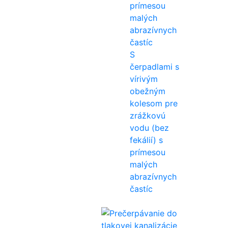
S
čerpadlami s
vírivým
obežným
kolesom pre
zrážkovú
vodu (bez
fekálií) s
prímesou
malých
abrazívnych
častíc