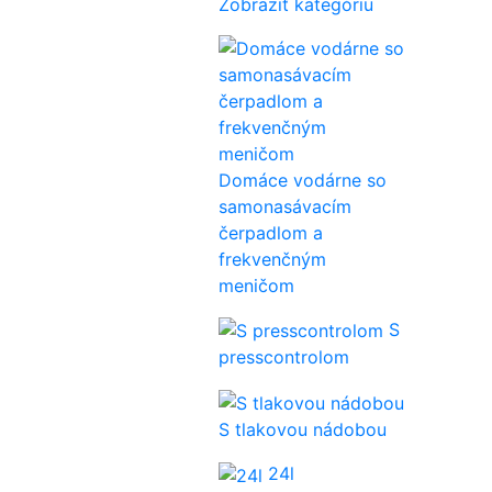
Zobraziť kategóriu
Domáce vodárne so
samonasávacím
čerpadlom a
frekvenčným
meničom
S
presscontrolom
S tlakovou nádobou
24l