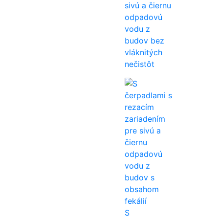
sivú a čiernu
odpadovú
vodu z
budov bez
vláknitých
nečistôt
S