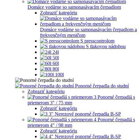
Domáce vodárne so samonasávacím čerpadlom
Zobraziť kategóriu
Domáce vodárne so samonasávacím čerpadlom a
frekvenčným meničom
S presscontrolom
S tlakovou nádobou
24l
50l
60l
80l
100l
Ponorné čerpadla do studní
Zobraziť kategóriu
Ponorné čerpadlá s
priemerom 3" / 75 mm
Zobraziť kategóriu
3" Nerezové ponorné čerpadla B-SP
Ponorné čerpadlá s
priemerom 4" / 98 mm
Zobraziť kategóriu
4" Nerezové ponorné čerpadla B-SP