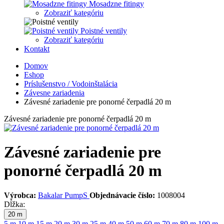
Mosadzne fitingy
Zobraziť kategóriu
Poistné ventily
Zobraziť kategóriu
Kontakt
Domov
Eshop
Príslušenstvo / Vodoinštalácia
Závesne zariadenia
Závesné zariadenie pre ponorné čerpadlá 20 m
Závesné zariadenie pre ponorné čerpadlá 20 m
Závesné zariadenie pre
ponorné čerpadlá 20 m
Výrobca:
Bakalar PumpS
Objednávacie číslo:
1008004
Dĺžka:
20 m
5 m
10 m
15 m
20 m
30 m
25 m
40 m
50 m
60 m
70 m
80 m
100 m