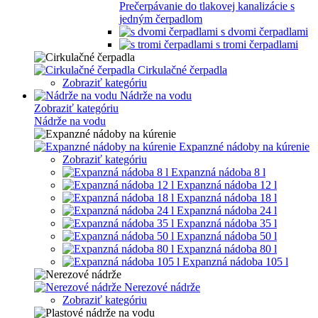
Prečerpávanie do tlakovej kanalizácie s
jedným čerpadlom
s dvomi čerpadlami
s tromi čerpadlami
Cirkulačné čerpadla
Zobraziť kategóriu
Nádrže na vodu
Zobraziť kategóriu
Nádrže na vodu
Expanzné nádoby na kúrenie
Zobraziť kategóriu
Expanzná nádoba 8 l
Expanzná nádoba 12 l
Expanzná nádoba 18 l
Expanzná nádoba 24 l
Expanzná nádoba 35 l
Expanzná nádoba 50 l
Expanzná nádoba 80 l
Expanzná nádoba 105 l
Nerezové nádrže
Zobraziť kategóriu