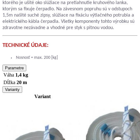
ktorého je ušité oko slúžiace na pretiahnutie kruhového lanka,
ktorým sa fixuje čerpadlo. Na závesnom popruhu sú v odstupoch
1,5m našité suché zipsy, slúžiace na fixáciu výtlačného potrubia a
elektrického kábla čerpadla. Všetky komponenty tohto výrobku sú
zdravotne nezávadne a vhodné pre styk s pitnou vodou.
TECHNICKÉ ÚDAJE:
Nosnosť = max. 200 [kg]
Parametre
Váha
1,4 kg
Dĺžka
20 m
Varianty
Variant