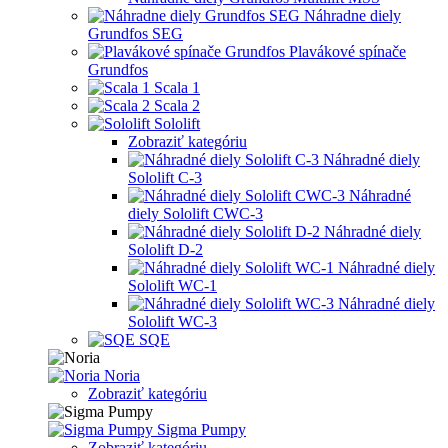
Náhradne diely
Grundfos SEG
Plavákové spínače
Grundfos
Scala 1
Scala 2
Sololift
Zobraziť kategóriu
Náhradné diely
Sololift C-3
Náhradné
diely Sololift CWC-3
Náhradné diely
Sololift D-2
Náhradné diely
Sololift WC-1
Náhradné diely
Sololift WC-3
SQE
Noria
Zobraziť kategóriu
Sigma Pumpy
Zobraziť kategóriu