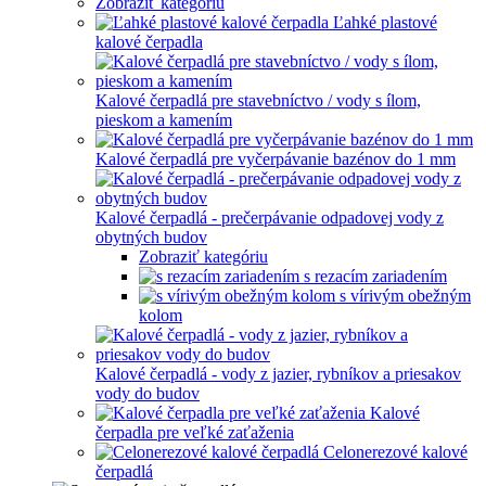
Zobraziť kategóriu
Ľahké plastové
kalové čerpadla
Kalové čerpadlá pre stavebníctvo / vody s ílom,
pieskom a kamením
Kalové čerpadlá pre vyčerpávanie bazénov do 1 mm
Kalové čerpadlá - prečerpávanie odpadovej vody z
obytných budov
Zobraziť kategóriu
s rezacím zariadením
s vírivým obežným
kolom
Kalové čerpadlá - vody z jazier, rybníkov a priesakov
vody do budov
Kalové
čerpadla pre veľké zaťaženia
Celonerezové kalové
čerpadlá