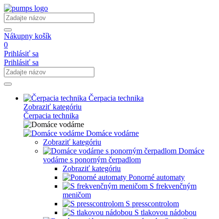
Nákupny košík
0
Prihlásiť sa
Prihlásiť sa
Čerpacia technika
Zobraziť kategóriu
Čerpacia technika
Domáce vodárne
Zobraziť kategóriu
Domáce
vodárne s ponorným čerpadlom
Zobraziť kategóriu
Ponorné automaty
S frekvenčným
meničom
S presscontrolom
S tlakovou nádobou