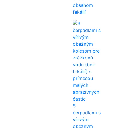
obsahom
fekálií
S
čerpadlami s
vírivým
obežným