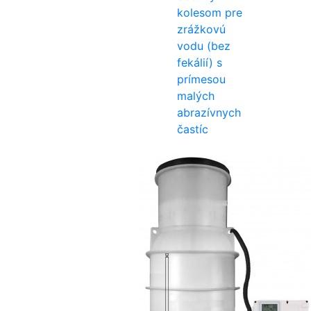
kolesom pre
zrážkovú
vodu (bez
fekálií) s
prímesou
malých
abrazívnych
častíc