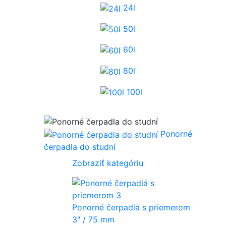
24l
50l
60l
80l
100l
Ponorné
čerpadla do studní
Zobraziť kategóriu
Ponorné čerpadlá s priemerom
3" / 75 mm